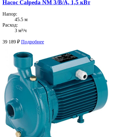
Насос Calpeda NM 3/B/A, 1,5 кВт
Напор:
45.5 м
Расход:
3 м³/ч
39 189
₽
Подробнее