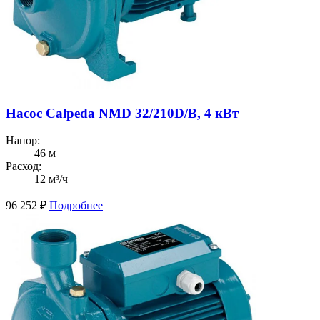
Насос Calpeda NMD 32/210D/B, 4 кВт
Напор:
46 м
Расход:
12 м³/ч
96 252
₽
Подробнее