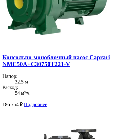
Консольно-моноблочный насос Caprari
NMC50A+C30750T221-V
Напор:
32.5 м
Расход:
54 м³/ч
186 754
₽
Подробнее