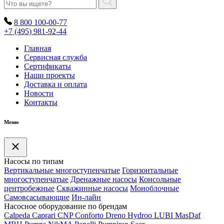
8 800 100-00-77
+7 (495) 981-92-44
Главная
Сервисная служба
Сертификаты
Наши проекты
Доставка и оплата
Новости
Контакты
Меню
Насосы по типам
Вертикальные многоступенчатые
Горизонтальные
многоступенчатые
Дренажные насосы
Консольные
центробежные
Скважинные насосы
Моноблочные
Самовсасывающие
Ин-лайн
Насосное оборудование по брендам
Calpeda
Caprari
CNP
Conforto
Dreno
Hydroo
LUBI
Mas
Daf