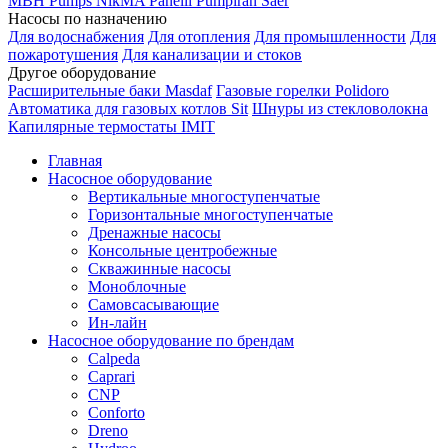
MBH
Pumps
NikMA
Panelli
Pumpiran
Saer
Насосы по назначению
Для водоснабжения
Для отопления
Для промышленности
Для
пожаротушения
Для канализации и стоков
Другое оборудование
Расширительные баки Masdaf
Газовые горелки Polidoro
Автоматика для газовых котлов Sit
Шнуры из стекловолокна
Капилярные термостаты IMIT
Главная
Насосное оборудование
Вертикальные многоступенчатые
Горизонтальные многоступенчатые
Дренажные насосы
Консольные центробежные
Скважинные насосы
Моноблочные
Самовсасывающие
Ин-лайн
Насосное оборудование по брендам
Calpeda
Caprari
CNP
Conforto
Dreno