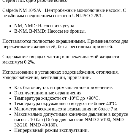
Серия NM: одно рабочее колесо
Calpeda NM 10/S/A - Центробежные моноблочные насосы. С
резьбовым соединением согласно UNI-ISO 228/1.
NM, NMD: Насосы из чугуна.
B-NM, B-NMD: Насосы из бронзы.
Поставляются полностью окрашенными. Примененяются для
перекачивания жидкостей, без агрессивных примесей.
Содержание твердых частиц в перекачиваемой жидкости
максимум 0,2%.
Использование в установках водоснабжения, отопления,
холодоснабжения, вентиляции, ирригации.
Как бытовое, так и промышленное применение.
Эксплуатационные ограничения
Температура жидкости от -10°C до +90°C.
Температура окружающего воздуха не более 40°C.
Манометрическая высота всасывания не более 7 м.
Максимально допустимое конечное давление в корпусе
насоса: 10 бар (16 бар для насосов NMD 25/190, NMD
32/210, NMD 40/180).
Непрерывный режим эксплуатации.