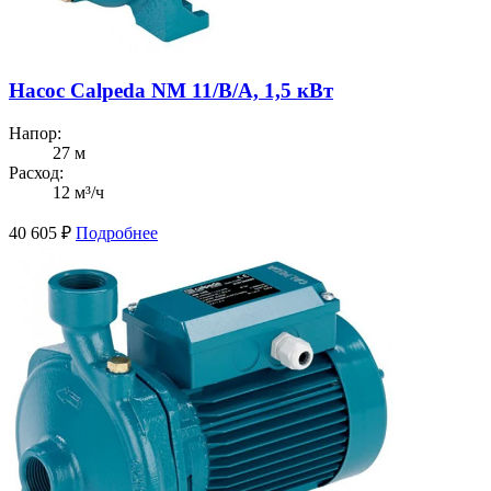
Насос Calpeda NM 11/B/A, 1,5 кВт
Напор:
27 м
Расход:
12 м³/ч
40 605
₽
Подробнее