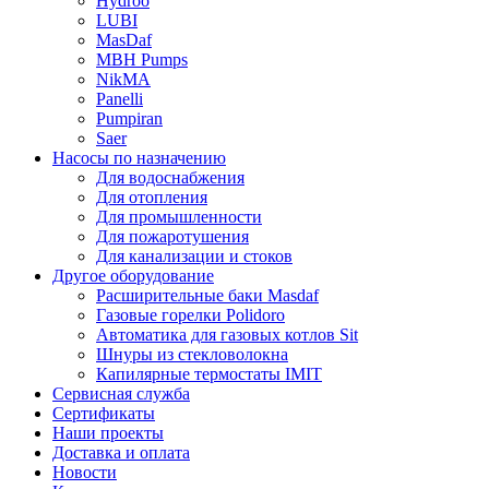
Hydroo
LUBI
Mas
Daf
MBH
Pumps
NikMA
Panelli
Pumpiran
Saer
Насосы по назначению
Для водоснабжения
Для отопления
Для промышленности
Для пожаротушения
Для канализации и стоков
Другое оборудование
Расширительные баки Masdaf
Газовые горелки Polidoro
Автоматика для газовых котлов Sit
Шнуры из стекловолокна
Капилярные термостаты IMIT
Сервисная служба
Сертификаты
Наши проекты
Доставка и оплата
Новости