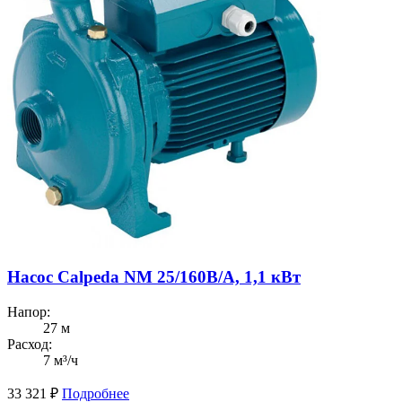
Насос Calpeda NM 25/160B/A, 1,1 кВт
Напор:
27 м
Расход:
7 м³/ч
33 321
₽
Подробнее