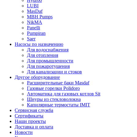
Hydroo
LUBI
Mas
Daf
MBH
Pumps
NikMA
Panelli
Pumpiran
Saer
Насосы по назначению
Для водоснабжения
Для отопления
Для промышленности
Для пожаротушения
Для канализации и стоков
Другое оборудование
Расширительные баки Masdaf
Газовые горелки Polidoro
Автоматика для газовых котлов Sit
Шнуры из стекловолокна
Капилярные термостаты IMIT
Сервисная служба
Сертификаты
Наши проекты
Доставка и оплата
Новости