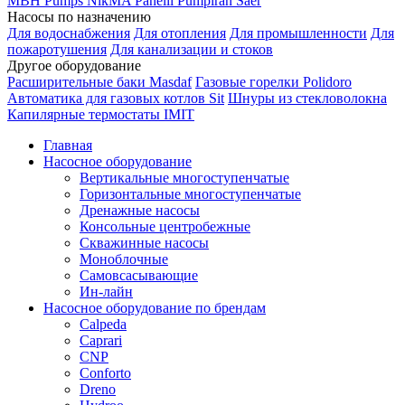
MBH
Pumps
NikMA
Panelli
Pumpiran
Saer
Насосы по назначению
Для водоснабжения
Для отопления
Для промышленности
Для
пожаротушения
Для канализации и стоков
Другое оборудование
Расширительные баки Masdaf
Газовые горелки Polidoro
Автоматика для газовых котлов Sit
Шнуры из стекловолокна
Капилярные термостаты IMIT
Главная
Насосное оборудование
Вертикальные многоступенчатые
Горизонтальные многоступенчатые
Дренажные насосы
Консольные центробежные
Скважинные насосы
Моноблочные
Самовсасывающие
Ин-лайн
Насосное оборудование по брендам
Calpeda
Caprari
CNP
Conforto
Dreno