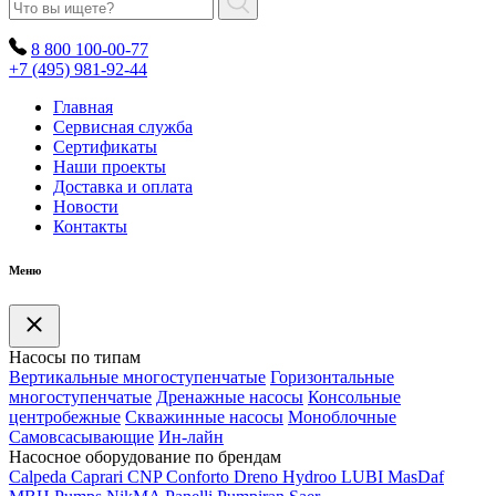
8 800 100-00-77
+7 (495) 981-92-44
Главная
Сервисная служба
Сертификаты
Наши проекты
Доставка и оплата
Новости
Контакты
Меню
Насосы по типам
Вертикальные многоступенчатые
Горизонтальные
многоступенчатые
Дренажные насосы
Консольные
центробежные
Скважинные насосы
Моноблочные
Самовсасывающие
Ин-лайн
Насосное оборудование по брендам
Calpeda
Caprari
CNP
Conforto
Dreno
Hydroo
LUBI
Mas
Daf