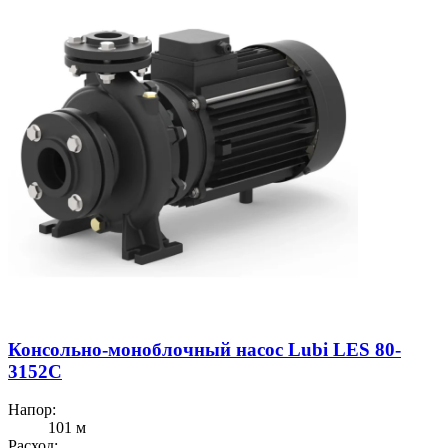
Консольно-моноблочный насос Lubi LES 80-
3152C
Напор:
101 м
Расход: