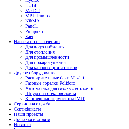
Hydroo
LUBI
Mas
Daf
MBH
Pumps
NikMA
Panelli
Pumpiran
Saer
Насосы по назначению
Для водоснабжения
Для отопления
Для промышленности
Для пожаротушения
Для канализации и стоков
Другое оборудование
Расширительные баки Masdaf
Газовые горелки Polidoro
Автоматика для газовых котлов Sit
Шнуры из стекловолокна
Капилярные термостаты IMIT
Сервисная служба
Сертификаты
Наши проекты
Доставка и оплата
Новости