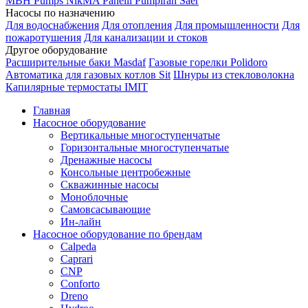
MBH
Pumps
NikMA
Panelli
Pumpiran
Saer
Насосы по назначению
Для водоснабжения
Для отопления
Для промышленности
Для
пожаротушения
Для канализации и стоков
Другое оборудование
Расширительные баки Masdaf
Газовые горелки Polidoro
Автоматика для газовых котлов Sit
Шнуры из стекловолокна
Капилярные термостаты IMIT
Главная
Насосное оборудование
Вертикальные многоступенчатые
Горизонтальные многоступенчатые
Дренажные насосы
Консольные центробежные
Скважинные насосы
Моноблочные
Самовсасывающие
Ин-лайн
Насосное оборудование по брендам
Calpeda
Caprari
CNP
Conforto
Dreno