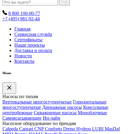
8 800 100-00-77
+7 (495) 981-92-44
Главная
Сервисная служба
Сертификаты
Наши проекты
Доставка и оплата
Новости
Контакты
Меню
Насосы по типам
Вертикальные многоступенчатые
Горизонтальные
многоступенчатые
Дренажные насосы
Консольные
центробежные
Скважинные насосы
Моноблочные
Самовсасывающие
Ин-лайн
Насосное оборудование по брендам
Calpeda
Caprari
CNP
Conforto
Dreno
Hydroo
LUBI
Mas
Daf