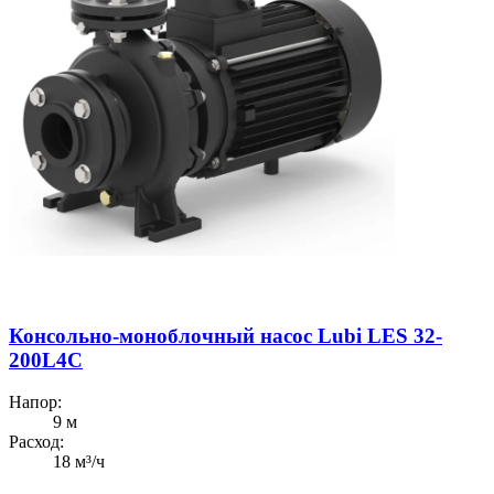
Консольно-моноблочный насос Lubi LES 32-
200L4C
Напор:
9 м
Расход:
18 м³/ч