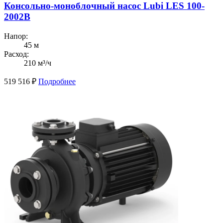
Консольно-моноблочный насос Lubi LES 100-
2002B
Напор:
45 м
Расход:
210 м³/ч
519 516
₽
Подробнее