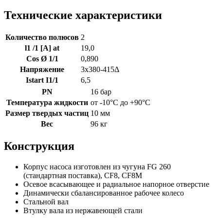
Технические характеристики
Количество полюсов
2
l1 /1 [A] at
19,0
Cos Ø 1/1
0,890
Напряжение
3x380-415Δ
Istart I1/1
6,5
PN
16 бар
Температура жидкости
от -10°C до +90°C
Размер твердых частиц
10 мм
Вес
96 кг
Конструкция
Корпус насоса изготовлен из чугуна FG 260
(стандартная поставка), CF8, CF8M
Осевое всасывающее и радиальное напорное отверстие
Динамически сбалансированное рабочее колесо
Стальной вал
Втулку вала из нержавеющей стали