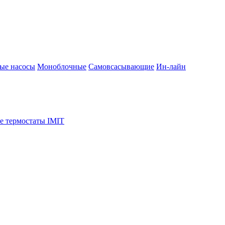
ые насосы
Моноблочные
Самовсасывающие
Ин-лайн
е термостаты IMIT