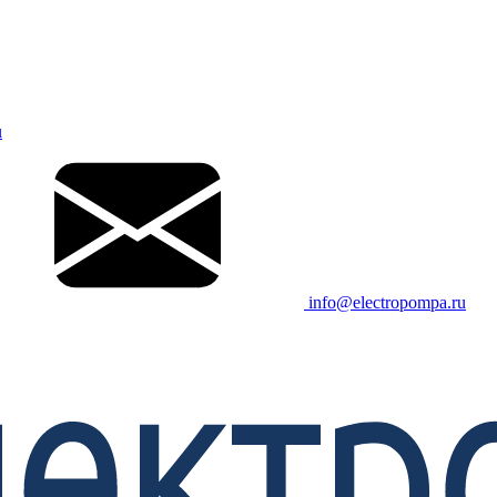
u
info@electropompa.ru