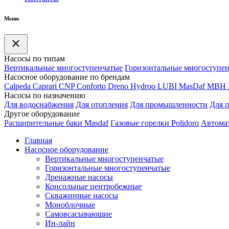
Меню
Насосы по типам
Вертикальные многоступенчатые
Горизонтальные многоступе
Насосное оборудование по брендам
Calpeda
Caprari
CNP
Conforto
Dreno
Hydroo
LUBI
Mas
Daf
MBH
Насосы по назначению
Для водоснабжения
Для отопления
Для промышленности
Для 
Другое оборудование
Расширительные баки Masdaf
Газовые горелки Polidoro
Автомат
Главная
Насосное оборудование
Вертикальные многоступенчатые
Горизонтальные многоступенчатые
Дренажные насосы
Консольные центробежные
Скважинные насосы
Моноблочные
Самовсасывающие
Ин-лайн