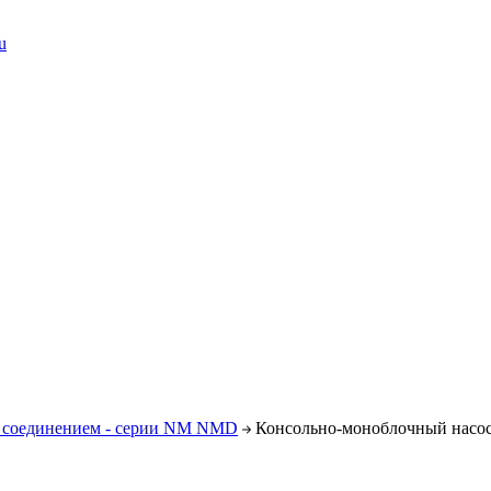
u
 соединением - серии NM NMD
Консольно-моноблочный насос