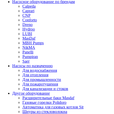
Насосное оборудование по брендам
Calpeda
Caprari
CNP
Conforto
Dreno
Hydroo
LUBI
Mas
Daf
MBH
Pumps
NikMA
Panelli
Pumpiran
Saer
Насосы по назначению
Для водоснабжения
Для отопления
Для промышленности
Для пожаротушения
Для канализации и стоков
Другое оборудование
Расширительные баки Masdaf
Газовые горелки Polidoro
Автоматика для газовых котлов Sit
Шнуры из стекловолокна