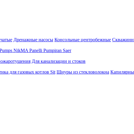
нчатые
Дренажные насосы
Консольные центробежные
Скважинн
Pumps
NikMA
Panelli
Pumpiran
Saer
пожаротушения
Для канализации и стоков
ика для газовых котлов Sit
Шнуры из стекловолокна
Капилярны