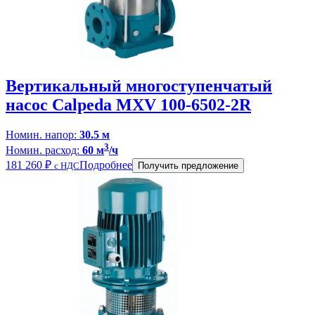
Вертикальный многоступенчатый
насос Calpeda MXV 100-6502-2R
Номин. напор:
30.5 м
3
Номин. расход:
60 м
/ч
181 260
₽
Подробнее
с НДС
Получить предложение