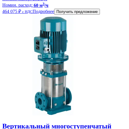
3
Номин. расход:
60 м
/ч
464 075
₽
Подробнее
с НДС
Получить предложение
Вертикальный многоступенчатый