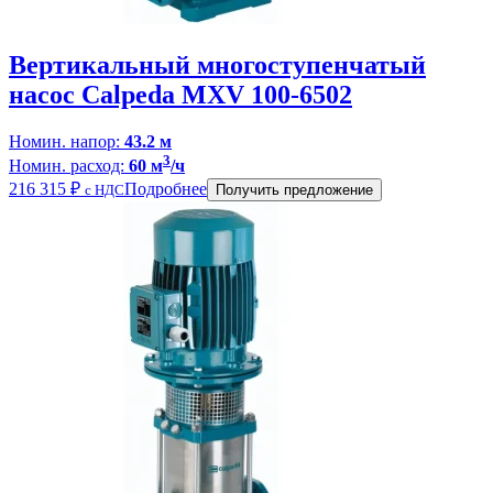
Вертикальный многоступенчатый
насос Calpeda MXV 100-6502
Номин. напор:
43.2 м
3
Номин. расход:
60 м
/ч
216 315
₽
Подробнее
с НДС
Получить предложение