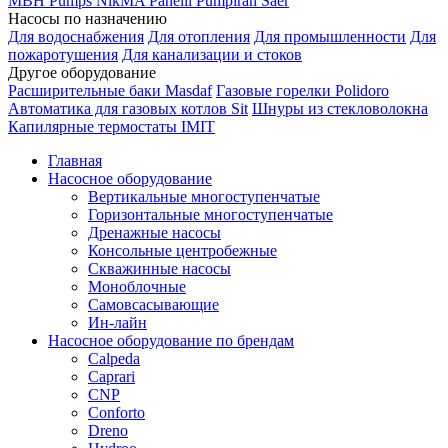
MBH
Pumps
NikMA
Panelli
Pumpiran
Saer
Насосы по назначению
Для водоснабжения
Для отопления
Для промышленности
Для
пожаротушения
Для канализации и стоков
Другое оборудование
Расширительные баки Masdaf
Газовые горелки Polidoro
Автоматика для газовых котлов Sit
Шнуры из стекловолокна
Капилярные термостаты IMIT
Главная
Насосное оборудование
Вертикальные многоступенчатые
Горизонтальные многоступенчатые
Дренажные насосы
Консольные центробежные
Скважинные насосы
Моноблочные
Самовсасывающие
Ин-лайн
Насосное оборудование по брендам
Calpeda
Caprari
CNP
Conforto
Dreno