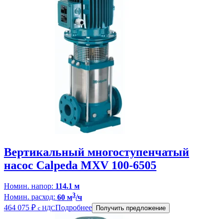
Вертикальный многоступенчатый
насос Calpeda MXV 100-6505
Номин. напор:
114.1 м
3
Номин. расход:
60 м
/ч
464 075
₽
Подробнее
с НДС
Получить предложение