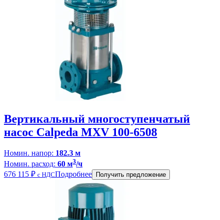
Вертикальный многоступенчатый
насос Calpeda MXV 100-6508
Номин. напор:
182.3 м
3
Номин. расход:
60 м
/ч
676 115
₽
Подробнее
с НДС
Получить предложение