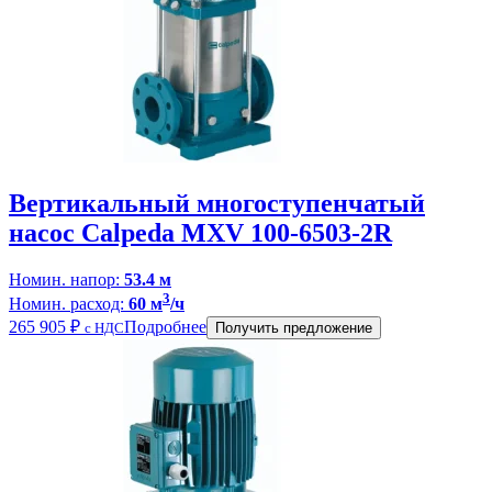
Вертикальный многоступенчатый
насос Calpeda MXV 100-6503-2R
Номин. напор:
53.4 м
3
Номин. расход:
60 м
/ч
265 905
₽
Подробнее
с НДС
Получить предложение