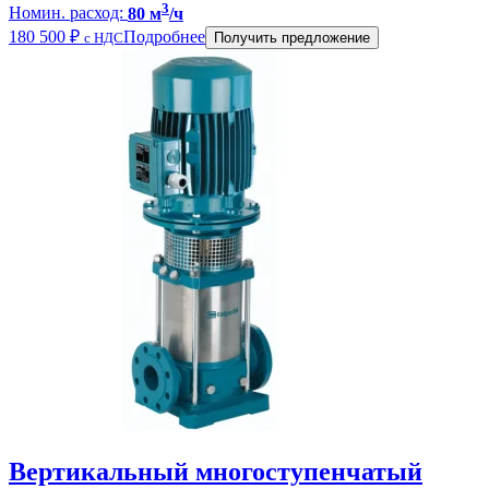
3
Номин. расход:
80 м
/ч
180 500
₽
Подробнее
с НДС
Получить предложение
Вертикальный многоступенчатый