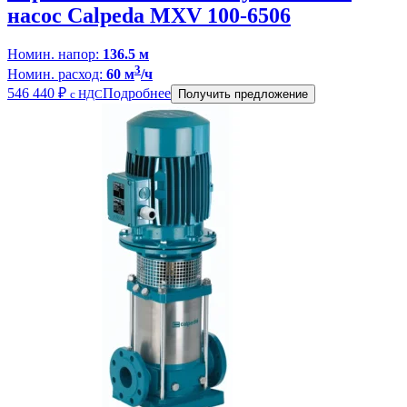
насос Calpeda MXV 100-6506
Номин. напор:
136.5 м
3
Номин. расход:
60 м
/ч
546 440
₽
Подробнее
с НДС
Получить предложение