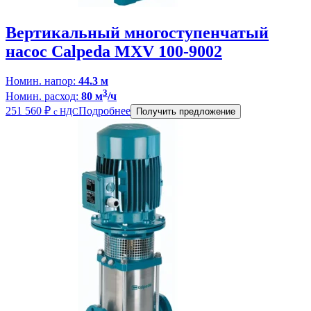
Вертикальный многоступенчатый
насос Calpeda MXV 100-9002
Номин. напор:
44.3 м
3
Номин. расход:
80 м
/ч
251 560
₽
Подробнее
с НДС
Получить предложение