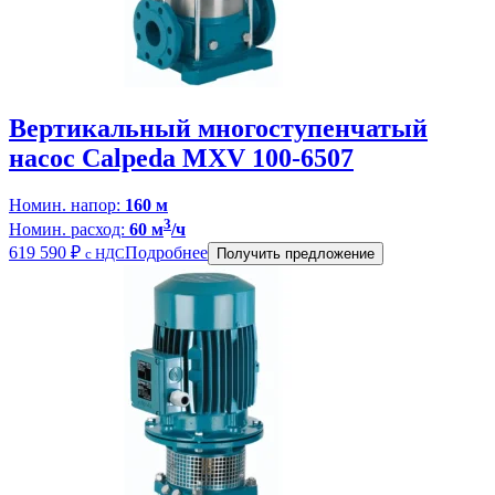
Вертикальный многоступенчатый
насос Calpeda MXV 100-6507
Номин. напор:
160 м
3
Номин. расход:
60 м
/ч
619 590
₽
Подробнее
с НДС
Получить предложение