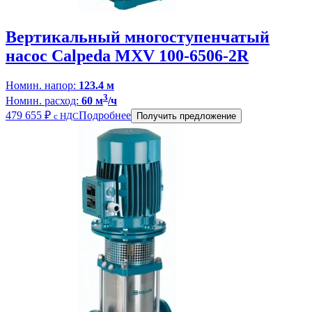
Вертикальный многоступенчатый
насос Calpeda MXV 100-6506-2R
Номин. напор:
123.4 м
3
Номин. расход:
60 м
/ч
479 655
₽
Подробнее
с НДС
Получить предложение