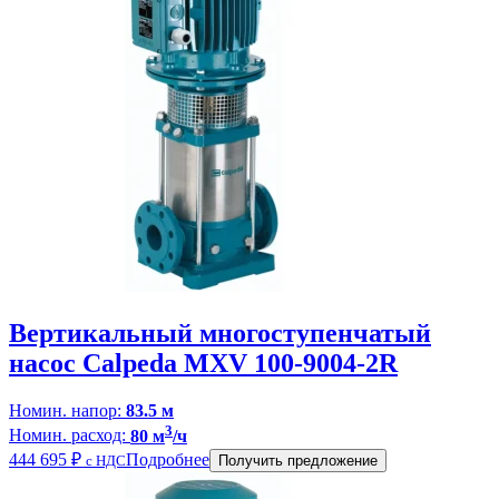
Вертикальный многоступенчатый
насос Calpeda MXV 100-9004-2R
Номин. напор:
83.5 м
3
Номин. расход:
80 м
/ч
444 695
₽
Подробнее
с НДС
Получить предложение