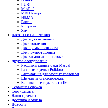
Hydroo
LUBI
Mas
Daf
MBH
Pumps
NikMA
Panelli
Pumpiran
Saer
Насосы по назначению
Для водоснабжения
Для отопления
Для промышленности
Для пожаротушения
Для канализации и стоков
Другое оборудование
Расширительные баки Masdaf
Газовые горелки Polidoro
Автоматика для газовых котлов Sit
Шнуры из стекловолокна
Капилярные термостаты IMIT
Сервисная служба
Сертификаты
Наши проекты
Доставка и оплата
Новости