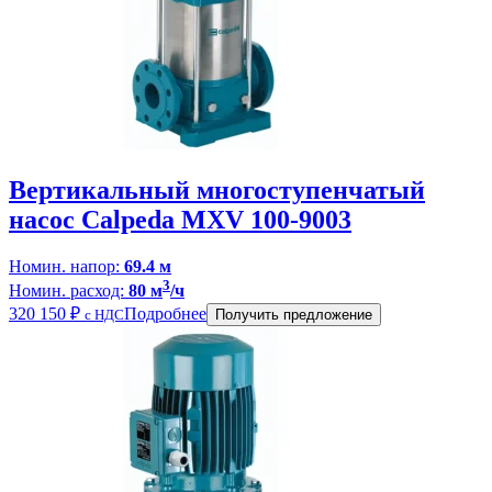
Вертикальный многоступенчатый
насос Calpeda MXV 100-9003
Номин. напор:
69.4 м
3
Номин. расход:
80 м
/ч
320 150
₽
Подробнее
с НДС
Получить предложение