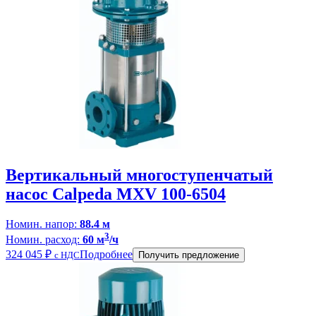
Вертикальный многоступенчатый
насос Calpeda MXV 100-6504
Номин. напор:
88.4 м
3
Номин. расход:
60 м
/ч
324 045
₽
Подробнее
с НДС
Получить предложение