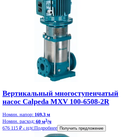
Вертикальный многоступенчатый
насос Calpeda MXV 100-6508-2R
Номин. напор:
169.3 м
3
Номин. расход:
60 м
/ч
676 115
₽
Подробнее
с НДС
Получить предложение