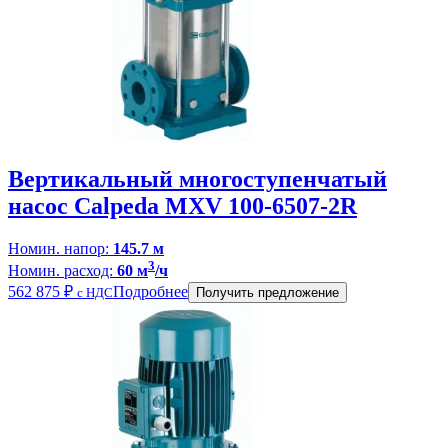
Вертикальный многоступенчатый
насос Calpeda MXV 100-6507-2R
Номин. напор:
145.7 м
3
Номин. расход:
60 м
/ч
562 875
₽
Подробнее
с НДС
Получить предложение