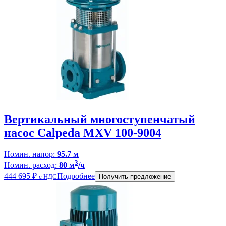
Вертикальный многоступенчатый
насос Calpeda MXV 100-9004
Номин. напор:
95.7 м
3
Номин. расход:
80 м
/ч
444 695
₽
Подробнее
с НДС
Получить предложение