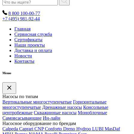
8 800 100-00-77
+7 (495) 981-92-44
Главная
Сервисная служба
Сертификаты
Наши проекты
Доставка и оплата
Новости
Контакты
Меню
Насосы по типам
Вертикальные многоступенчатые
Горизонтальные
многоступенчатые
Дренажные насосы
Консольные
центробежные
Скважинные насосы
Моноблочные
Самовсасывающие
Ин-лайн
Насосное оборудование по брендам
Calpeda
Caprari
CNP
Conforto
Dreno
Hydroo
LUBI
Mas
Daf