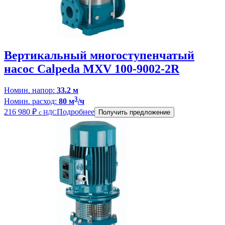
Вертикальный многоступенчатый
насос Calpeda MXV 100-9002-2R
Номин. напор:
33.2 м
3
Номин. расход:
80 м
/ч
216 980
₽
Подробнее
с НДС
Получить предложение