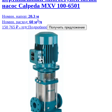
насос Calpeda MXV 100-6501
Номин. напор:
20.3 м
3
Номин. расход:
60 м
/ч
150 765
₽
Подробнее
с НДС
Получить предложение