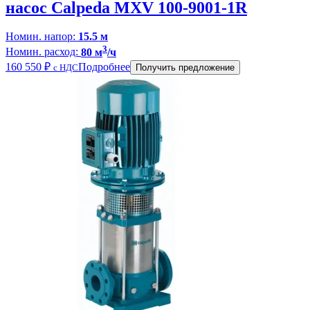
насос Calpeda MXV 100-9001-1R
Номин. напор:
15.5 м
3
Номин. расход:
80 м
/ч
160 550
₽
Подробнее
с НДС
Получить предложение