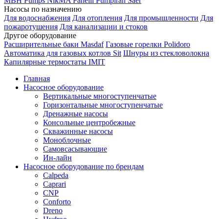
MBH
Pumps
NikMA
Panelli
Pumpiran
Saer
Насосы по назначению
Для водоснабжения
Для отопления
Для промышленности
Для
пожаротушения
Для канализации и стоков
Другое оборудование
Расширительные баки Masdaf
Газовые горелки Polidoro
Автоматика для газовых котлов Sit
Шнуры из стекловолокна
Капилярные термостаты IMIT
Главная
Насосное оборудование
Вертикальные многоступенчатые
Горизонтальные многоступенчатые
Дренажные насосы
Консольные центробежные
Скважинные насосы
Моноблочные
Самовсасывающие
Ин-лайн
Насосное оборудование по брендам
Calpeda
Caprari
CNP
Conforto
Dreno