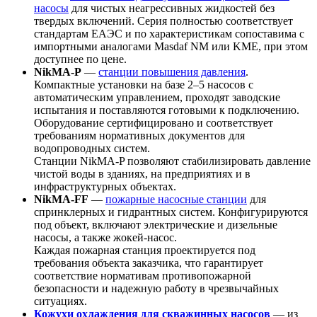
насосы
для чистых неагрессивных жидкостей без
твердых включений. Серия полностью соответствует
стандартам ЕАЭС и по характеристикам сопоставима с
импортными аналогами Masdaf NM или KME, при этом
доступнее по цене.
NikMA-P
—
станции повышения давления
.
Компактные установки на базе 2–5 насосов с
автоматическим управлением, проходят заводские
испытания и поставляются готовыми к подключению.
Оборудование сертифицировано и соответствует
требованиям нормативных документов для
водопроводных систем.
Станции NikMA-P позволяют стабилизировать давление
чистой воды в зданиях, на предприятиях и в
инфраструктурных объектах.
NikMA-FF
—
пожарные насосные станции
для
спринклерных и гидрантных систем. Конфигурируются
под объект, включают электрические и дизельные
насосы, а также жокей-насос.
Каждая пожарная станция проектируется под
требования объекта заказчика, что гарантирует
соответствие нормативам противопожарной
безопасности и надежную работу в чрезвычайных
ситуациях.
Кожухи охлаждения для скважинных насосов
— из