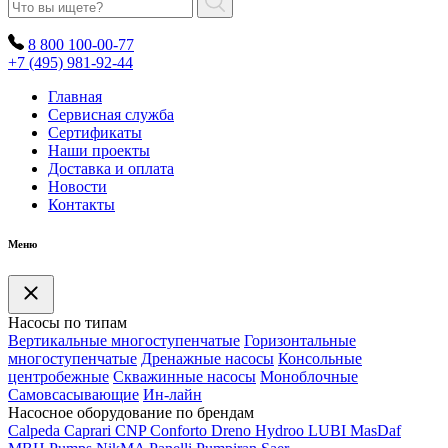
8 800 100-00-77
+7 (495) 981-92-44
Главная
Сервисная служба
Сертификаты
Наши проекты
Доставка и оплата
Новости
Контакты
Меню
Насосы по типам
Вертикальные многоступенчатые
Горизонтальные
многоступенчатые
Дренажные насосы
Консольные
центробежные
Скважинные насосы
Моноблочные
Самовсасывающие
Ин-лайн
Насосное оборудование по брендам
Calpeda
Caprari
CNP
Conforto
Dreno
Hydroo
LUBI
Mas
Daf