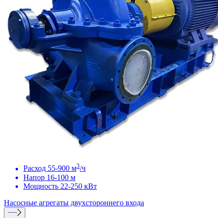
3
Расход 55-900 м
/ч
Напор 16-100 м
Мощность 22-250 кВт
Насосные агрегаты двухстороннего входа