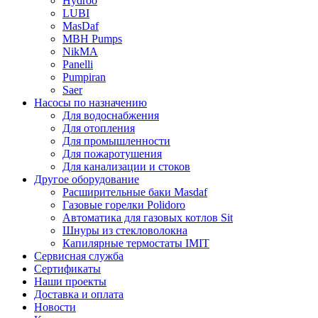
Hydroo
LUBI
Mas
Daf
MBH
Pumps
NikMA
Panelli
Pumpiran
Saer
Насосы по назначению
Для водоснабжения
Для отопления
Для промышленности
Для пожаротушения
Для канализации и стоков
Другое оборудование
Расширительные баки Masdaf
Газовые горелки Polidoro
Автоматика для газовых котлов Sit
Шнуры из стекловолокна
Капилярные термостаты IMIT
Сервисная служба
Сертификаты
Наши проекты
Доставка и оплата
Новости