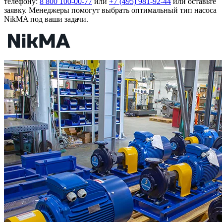
телефону:
8 800 100-00-77
или
+7 (495) 981-92-44
или оставьте
заявку. Менеджеры помогут выбрать оптимальный тип насоса
NikMA под ваши задачи.