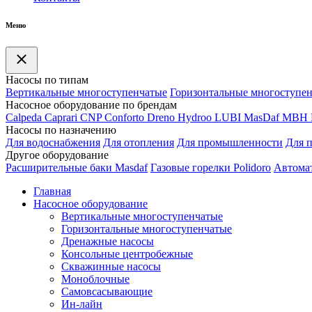
Меню
Насосы по типам
Вертикальные многоступенчатые
Горизонтальные многоступе
Насосное оборудование по брендам
Calpeda
Caprari
CNP
Conforto
Dreno
Hydroo
LUBI
Mas
Daf
MBH
Насосы по назначению
Для водоснабжения
Для отопления
Для промышленности
Для 
Другое оборудование
Расширительные баки Masdaf
Газовые горелки Polidoro
Автомат
Главная
Насосное оборудование
Вертикальные многоступенчатые
Горизонтальные многоступенчатые
Дренажные насосы
Консольные центробежные
Скважинные насосы
Моноблочные
Самовсасывающие
Ин-лайн