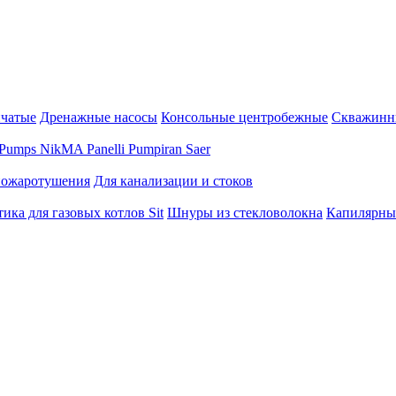
нчатые
Дренажные насосы
Консольные центробежные
Скважинн
Pumps
NikMA
Panelli
Pumpiran
Saer
пожаротушения
Для канализации и стоков
ика для газовых котлов Sit
Шнуры из стекловолокна
Капилярны