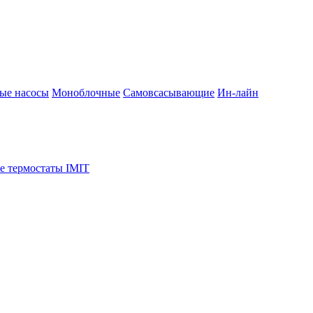
ые насосы
Моноблочные
Самовсасывающие
Ин-лайн
е термостаты IMIT