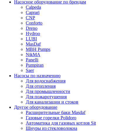
Насосное оборудование по брендам
Calpeda
Caprari
CNP
Conforto
Dreno
Hydroo
LUBI
Mas
Daf
MBH
Pumps
NikMA
Panelli
Pumpiran
Saer
Насосы по назначению
Для водоснабжения
Для отопления
Для промышленности
Для пожаротушения
Для канализации и стоков
Другое оборудование
Расширительные баки Masdaf
Газовые горелки Polidoro
Автоматика для газовых котлов Sit
Шнуры из стекловолокна