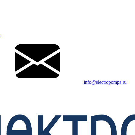
u
info@electropompa.ru