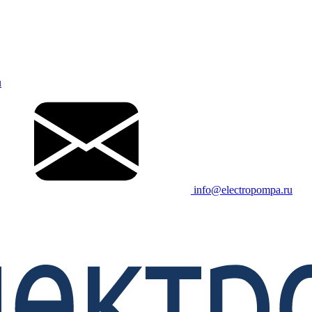
u
info@electropompa.ru