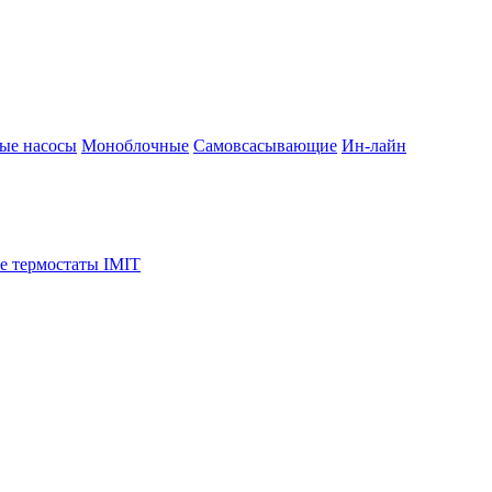
ые насосы
Моноблочные
Самовсасывающие
Ин-лайн
е термостаты IMIT