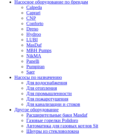
Насосное оборудование по брендам
Calpeda
Caprari
CNP
Conforto
Dreno
Hydroo
LUBI
Mas
Daf
MBH
Pumps
NikMA
Panelli
Pumpiran
Saer
Насосы по назначению
Для водоснабжения
Для отопления
Для промышленности
Для пожаротушения
Для канализации и стоков
Другое оборудование
Расширительные баки Masdaf
Газовые горелки Polidoro
Автоматика для газовых котлов Sit
Шнуры из стекловолокна