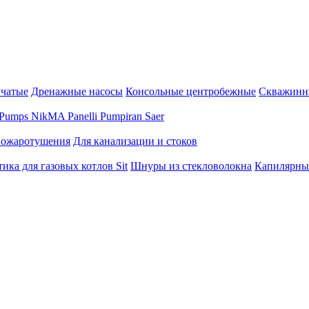
нчатые
Дренажные насосы
Консольные центробежные
Скважинн
Pumps
NikMA
Panelli
Pumpiran
Saer
пожаротушения
Для канализации и стоков
ика для газовых котлов Sit
Шнуры из стекловолокна
Капилярны