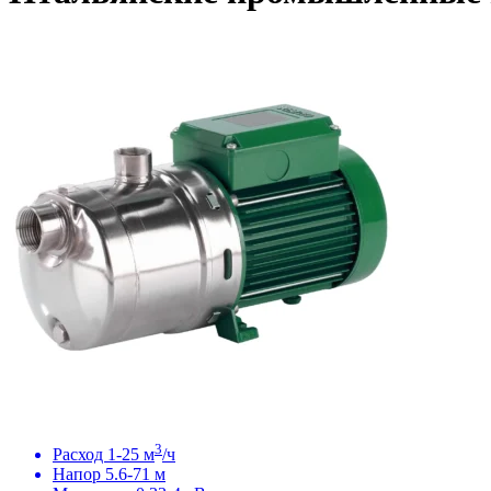
3
Расход 1-25 м
/ч
Напор 5.6-71 м