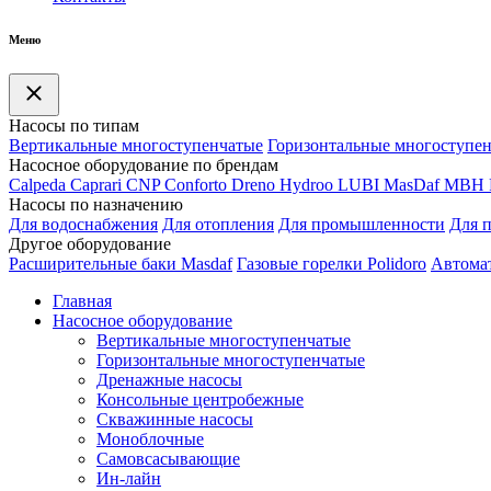
Меню
Насосы по типам
Вертикальные многоступенчатые
Горизонтальные многоступе
Насосное оборудование по брендам
Calpeda
Caprari
CNP
Conforto
Dreno
Hydroo
LUBI
Mas
Daf
MBH
Насосы по назначению
Для водоснабжения
Для отопления
Для промышленности
Для 
Другое оборудование
Расширительные баки Masdaf
Газовые горелки Polidoro
Автомат
Главная
Насосное оборудование
Вертикальные многоступенчатые
Горизонтальные многоступенчатые
Дренажные насосы
Консольные центробежные
Скважинные насосы
Моноблочные
Самовсасывающие
Ин-лайн