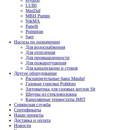
Hydroo
LUBI
Mas
Daf
MBH
Pumps
NikMA
Panelli
Pumpiran
Saer
Насосы по назначению
Для водоснабжения
Для отопления
Для промышленности
Для пожаротушения
Для канализации и стоков
Другое оборудование
Расширительные баки Masdaf
Газовые горелки Polidoro
Автоматика для газовых котлов Sit
Шнуры из стекловолокна
Капилярные термостаты IMIT
Сервисная служба
Сертификаты
Наши проекты
Доставка и оплата
Новости