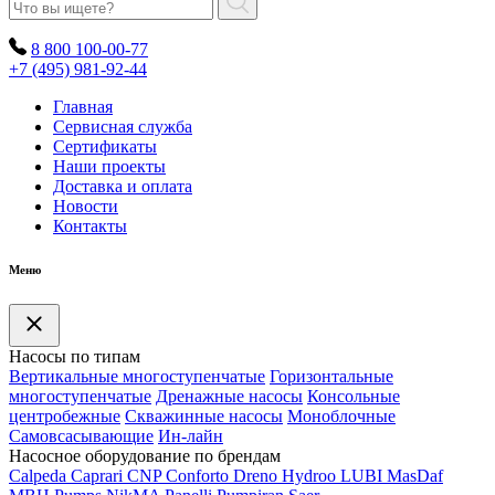
8 800 100-00-77
+7 (495) 981-92-44
Главная
Сервисная служба
Сертификаты
Наши проекты
Доставка и оплата
Новости
Контакты
Меню
Насосы по типам
Вертикальные многоступенчатые
Горизонтальные
многоступенчатые
Дренажные насосы
Консольные
центробежные
Скважинные насосы
Моноблочные
Самовсасывающие
Ин-лайн
Насосное оборудование по брендам
Calpeda
Caprari
CNP
Conforto
Dreno
Hydroo
LUBI
Mas
Daf