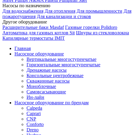
MBH
Pumps
NikMA
Panelli
Pumpiran
Saer
Насосы по назначению
Для водоснабжения
Для отопления
Для промышленности
Для
пожаротушения
Для канализации и стоков
Другое оборудование
Расширительные баки Masdaf
Газовые горелки Polidoro
Автоматика для газовых котлов Sit
Шнуры из стекловолокна
Капилярные термостаты IMIT
Главная
Насосное оборудование
Вертикальные многоступенчатые
Горизонтальные многоступенчатые
Дренажные насосы
Консольные центробежные
Скважинные насосы
Моноблочные
Самовсасывающие
Ин-лайн
Насосное оборудование по брендам
Calpeda
Caprari
CNP
Conforto
Dreno