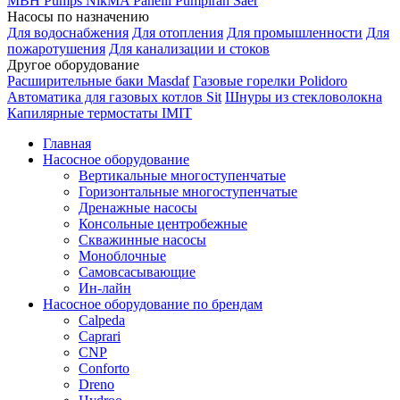
MBH
Pumps
NikMA
Panelli
Pumpiran
Saer
Насосы по назначению
Для водоснабжения
Для отопления
Для промышленности
Для
пожаротушения
Для канализации и стоков
Другое оборудование
Расширительные баки Masdaf
Газовые горелки Polidoro
Автоматика для газовых котлов Sit
Шнуры из стекловолокна
Капилярные термостаты IMIT
Главная
Насосное оборудование
Вертикальные многоступенчатые
Горизонтальные многоступенчатые
Дренажные насосы
Консольные центробежные
Скважинные насосы
Моноблочные
Самовсасывающие
Ин-лайн
Насосное оборудование по брендам
Calpeda
Caprari
CNP
Conforto
Dreno