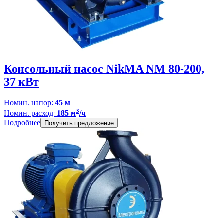
Консольный насос NikMA NM 80-200,
37 кВт
Номин. напор:
45 м
3
Номин. расход:
185 м
/ч
Подробнее
Получить предложение