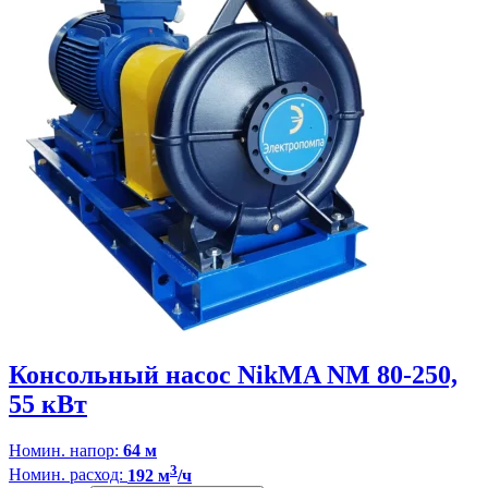
Консольный насос NikMA NM 80-250,
55 кВт
Номин. напор:
64 м
3
Номин. расход:
192 м
/ч