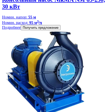
30 кВт
Номин. напор:
55 м
3
Номин. расход:
95 м
/ч
Подробнее
Получить предложение