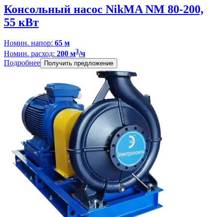
Консольный насос NikMA NM 80-200,
55 кВт
Номин. напор:
65 м
3
Номин. расход:
200 м
/ч
Подробнее
Получить предложение