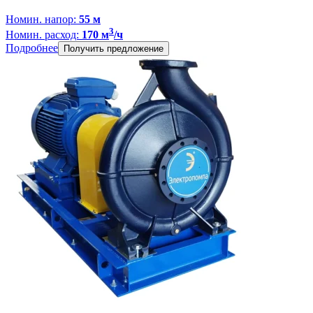
Номин. напор:
55 м
3
Номин. расход:
170 м
/ч
Подробнее
Получить предложение