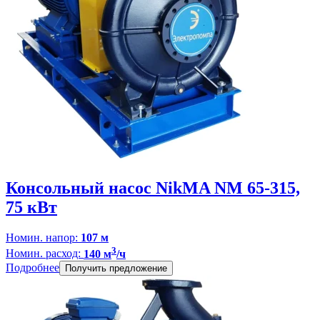
Консольный насос NikMA NM 65-315,
75 кВт
Номин. напор:
107 м
3
Номин. расход:
140 м
/ч
Подробнее
Получить предложение