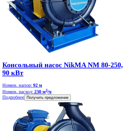
Консольный насос NikMA NM 80-250,
90 кВт
Номин. напор:
92 м
3
Номин. расход:
230 м
/ч
Подробнее
Получить предложение