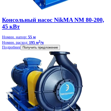
Консольный насос NikMA NM 80-200,
45 кВт
Номин. напор:
55 м
3
Номин. расход:
195 м
/ч
Подробнее
Получить предложение