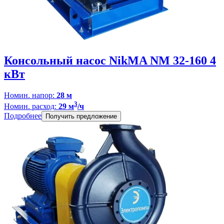
Консольный насос NikMA NM 32-160 4
кВт
Номин. напор:
28 м
3
Номин. расход:
29 м
/ч
Подробнее
Получить предложение