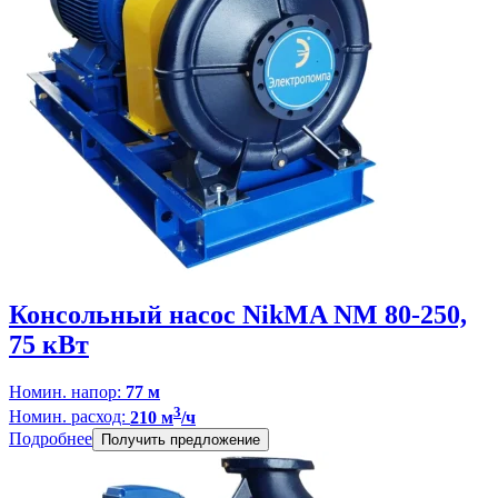
Консольный насос NikMA NM 80-250,
75 кВт
Номин. напор:
77 м
3
Номин. расход:
210 м
/ч
Подробнее
Получить предложение