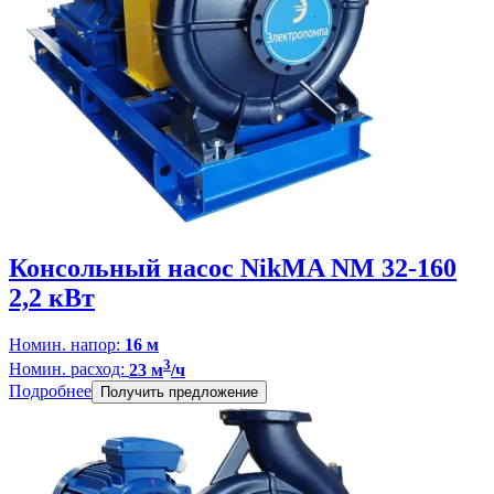
Консольный насос NikMA NM 32-160
2,2 кВт
Номин. напор:
16 м
3
Номин. расход:
23 м
/ч
Подробнее
Получить предложение