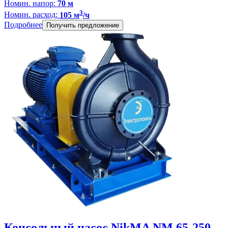
Номин. напор:
70 м
3
Номин. расход:
105 м
/ч
Подробнее
Получить предложение
Консольный насос NikMA NM 65-250,