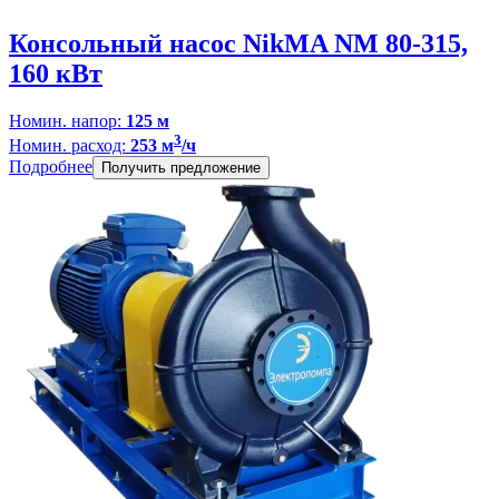
Консольный насос NikMA NM 80-315,
160 кВт
Номин. напор:
125 м
3
Номин. расход:
253 м
/ч
Подробнее
Получить предложение