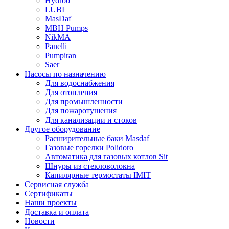
Hydroo
LUBI
Mas
Daf
MBH
Pumps
NikMA
Panelli
Pumpiran
Saer
Насосы по назначению
Для водоснабжения
Для отопления
Для промышленности
Для пожаротушения
Для канализации и стоков
Другое оборудование
Расширительные баки Masdaf
Газовые горелки Polidoro
Автоматика для газовых котлов Sit
Шнуры из стекловолокна
Капилярные термостаты IMIT
Сервисная служба
Сертификаты
Наши проекты
Доставка и оплата
Новости