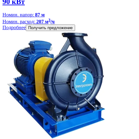
90 кВт
Номин. напор:
87 м
3
Номин. расход:
207 м
/ч
Подробнее
Получить предложение