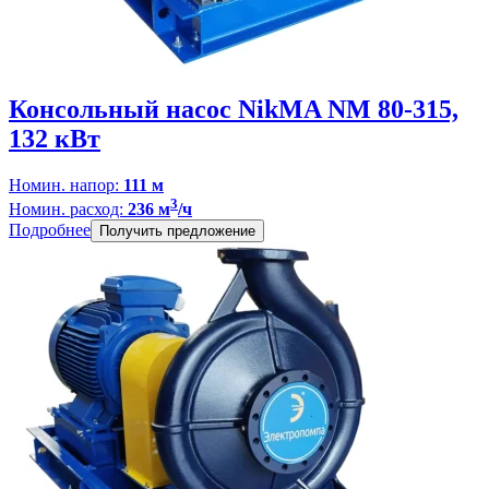
Консольный насос NikMA NM 80-315,
132 кВт
Номин. напор:
111 м
3
Номин. расход:
236 м
/ч
Подробнее
Получить предложение