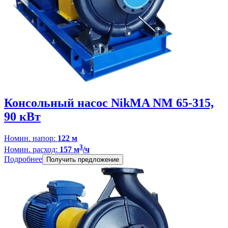
Консольный насос NikMA NM 65-315,
90 кВт
Номин. напор:
122 м
3
Номин. расход:
157 м
/ч
Подробнее
Получить предложение