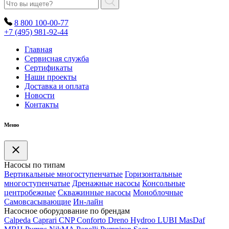
8 800 100-00-77
+7 (495) 981-92-44
Главная
Сервисная служба
Сертификаты
Наши проекты
Доставка и оплата
Новости
Контакты
Меню
Насосы по типам
Вертикальные многоступенчатые
Горизонтальные
многоступенчатые
Дренажные насосы
Консольные
центробежные
Скважинные насосы
Моноблочные
Самовсасывающие
Ин-лайн
Насосное оборудование по брендам
Calpeda
Caprari
CNP
Conforto
Dreno
Hydroo
LUBI
Mas
Daf