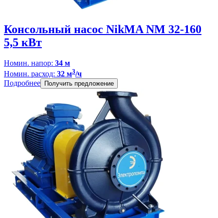
Консольный насос NikMA NM 32-160
5,5 кВт
Номин. напор:
34 м
3
Номин. расход:
32 м
/ч
Подробнее
Получить предложение