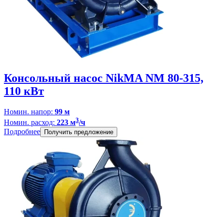
Консольный насос NikMA NM 80-315,
110 кВт
Номин. напор:
99 м
3
Номин. расход:
223 м
/ч
Подробнее
Получить предложение