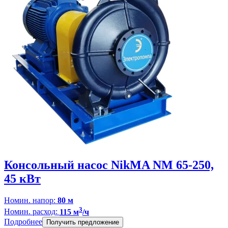
Консольный насос NikMA NM 65-250,
45 кВт
Номин. напор:
80 м
3
Номин. расход:
115 м
/ч
Подробнее
Получить предложение