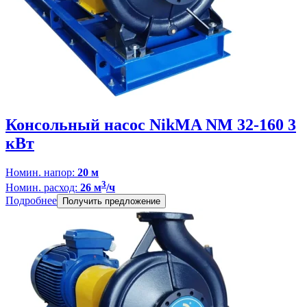
Консольный насос NikMA NM 32-160 3
кВт
Номин. напор:
20 м
3
Номин. расход:
26 м
/ч
Подробнее
Получить предложение