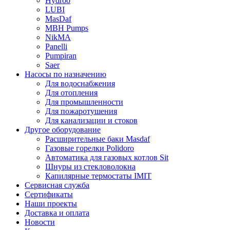
Hydroo
LUBI
Mas
Daf
MBH
Pumps
NikMA
Panelli
Pumpiran
Saer
Насосы по назначению
Для водоснабжения
Для отопления
Для промышленности
Для пожаротушения
Для канализации и стоков
Другое оборудование
Расширительные баки Masdaf
Газовые горелки Polidoro
Автоматика для газовых котлов Sit
Шнуры из стекловолокна
Капилярные термостаты IMIT
Сервисная служба
Сертификаты
Наши проекты
Доставка и оплата
Новости