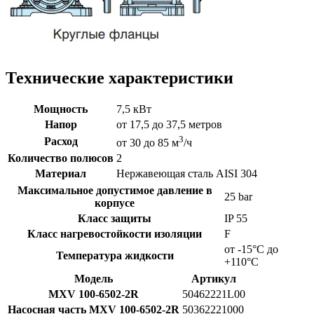
Технические характеристики
Мощность
7,5 кВт
Напор
от 17,5 до 37,5 метров
3
Расход
от 30 до 85 м
/ч
Количество полюсов
2
Материал
Нержавеющая сталь AISI 304
Максимальное допустимое давление в
25 bar
корпусе
Класс защиты
IP 55
Класс нагревостойкости изоляции
F
от -15°C до
Температура жидкости
+110°C
Модель
Артикул
MXV 100-6502-2R
50462221L00
Насосная часть MXV 100-6502-2R
50362221000