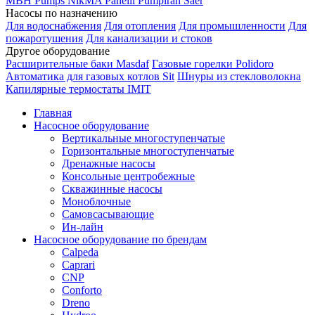
MBH
Pumps
NikMA
Panelli
Pumpiran
Saer
Насосы по назначению
Для водоснабжения
Для отопления
Для промышленности
Для
пожаротушения
Для канализации и стоков
Другое оборудование
Расширительные баки Masdaf
Газовые горелки Polidoro
Автоматика для газовых котлов Sit
Шнуры из стекловолокна
Капилярные термостаты IMIT
Главная
Насосное оборудование
Вертикальные многоступенчатые
Горизонтальные многоступенчатые
Дренажные насосы
Консольные центробежные
Скважинные насосы
Моноблочные
Самовсасывающие
Ин-лайн
Насосное оборудование по брендам
Calpeda
Caprari
CNP
Conforto
Dreno