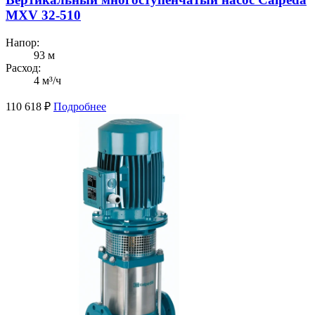
MXV 32-510
Напор:
93 м
Расход:
4 м³/ч
110 618
₽
Подробнее