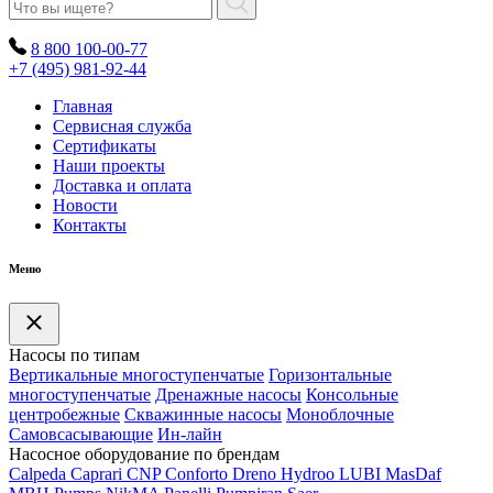
8 800 100-00-77
+7 (495) 981-92-44
Главная
Сервисная служба
Сертификаты
Наши проекты
Доставка и оплата
Новости
Контакты
Меню
Насосы по типам
Вертикальные многоступенчатые
Горизонтальные
многоступенчатые
Дренажные насосы
Консольные
центробежные
Скважинные насосы
Моноблочные
Самовсасывающие
Ин-лайн
Насосное оборудование по брендам
Calpeda
Caprari
CNP
Conforto
Dreno
Hydroo
LUBI
Mas
Daf