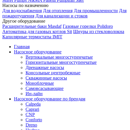
MBH
Pumps
NikMA
Panelli
Pumpiran
Saer
Насосы по назначению
Для водоснабжения
Для отопления
Для промышленности
Для
пожаротушения
Для канализации и стоков
Другое оборудование
Расширительные баки Masdaf
Газовые горелки Polidoro
Автоматика для газовых котлов Sit
Шнуры из стекловолокна
Капилярные термостаты IMIT
Главная
Насосное оборудование
Вертикальные многоступенчатые
Горизонтальные многоступенчатые
Дренажные насосы
Консольные центробежные
Скважинные насосы
Моноблочные
Самовсасывающие
Ин-лайн
Насосное оборудование по брендам
Calpeda
Caprari
CNP
Conforto
Dreno