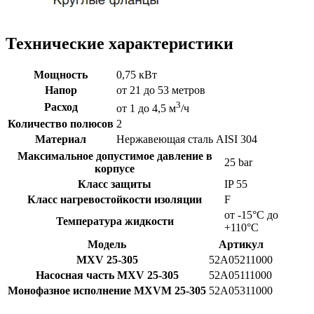
Технические характеристики
Мощность
0,75 кВт
Напор
от 21 до 53 метров
3
Расход
от 1 до 4,5 м
/ч
Количество полюсов
2
Материал
Нержавеющая сталь AISI 304
Максимальное допустимое давление в
25 bar
корпусе
Класс защиты
IP 55
Класс нагревостойкости изоляции
F
от -15°C до
Температура жидкости
+110°C
Модель
Артикул
MXV 25-305
52A05211000
Насосная часть MXV 25-305
52A05111000
Монофазное исполнение MXVM 25-305
52A05311000