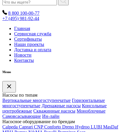
8 800 100-00-77
+7 (495) 981-92-44
Главная
Сервисная служба
Сертификаты
Наши проекты
Доставка и оплата
Новости
Контакты
Меню
Насосы по типам
Вертикальные многоступенчатые
Горизонтальные
многоступенчатые
Дренажные насосы
Консольные
центробежные
Скважинные насосы
Моноблочные
Самовсасывающие
Ин-лайн
Насосное оборудование по брендам
Calpeda
Caprari
CNP
Conforto
Dreno
Hydroo
LUBI
Mas
Daf