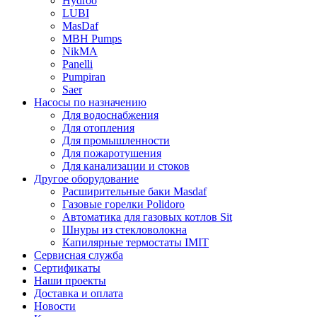
Hydroo
LUBI
Mas
Daf
MBH
Pumps
NikMA
Panelli
Pumpiran
Saer
Насосы по назначению
Для водоснабжения
Для отопления
Для промышленности
Для пожаротушения
Для канализации и стоков
Другое оборудование
Расширительные баки Masdaf
Газовые горелки Polidoro
Автоматика для газовых котлов Sit
Шнуры из стекловолокна
Капилярные термостаты IMIT
Сервисная служба
Сертификаты
Наши проекты
Доставка и оплата
Новости