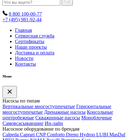
8 800 100-00-77
+7 (495) 981-92-44
Главная
Сервисная служба
Сертификаты
Наши проекты
Доставка и оплата
Новости
Контакты
Меню
Насосы по типам
Вертикальные многоступенчатые
Горизонтальные
многоступенчатые
Дренажные насосы
Консольные
центробежные
Скважинные насосы
Моноблочные
Самовсасывающие
Ин-лайн
Насосное оборудование по брендам
Calpeda
Caprari
CNP
Conforto
Dreno
Hydroo
LUBI
Mas
Daf