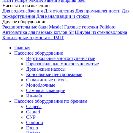
MBH
Pumps
NikMA
Panelli
Pumpiran
Saer
Насосы по назначению
Для водоснабжения
Для отопления
Для промышленности
Для
пожаротушения
Для канализации и стоков
Другое оборудование
Расширительные баки Masdaf
Газовые горелки Polidoro
Автоматика для газовых котлов Sit
Шнуры из стекловолокна
Капилярные термостаты IMIT
Главная
Насосное оборудование
Вертикальные многоступенчатые
Горизонтальные многоступенчатые
Дренажные насосы
Консольные центробежные
Скважинные насосы
Моноблочные
Самовсасывающие
Ин-лайн
Насосное оборудование по брендам
Calpeda
Caprari
CNP
Conforto
Dreno