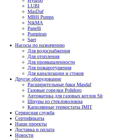
Hydroo
LUBI
Mas
Daf
MBH
Pumps
NikMA
Panelli
Pumpiran
Saer
Насосы по назначению
Для водоснабжения
Для отопления
Для промышленности
Для пожаротушения
Для канализации и стоков
Другое оборудование
Расширительные баки Masdaf
Газовые горелки Polidoro
Автоматика для газовых котлов Sit
Шнуры из стекловолокна
Капилярные термостаты IMIT
Сервисная служба
Сертификаты
Наши проекты
Доставка и оплата
Новости