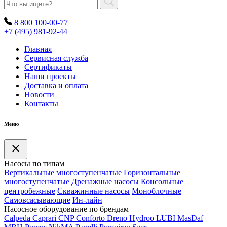
8 800 100-00-77
+7 (495) 981-92-44
Главная
Сервисная служба
Сертификаты
Наши проекты
Доставка и оплата
Новости
Контакты
Меню
Насосы по типам
Вертикальные многоступенчатые
Горизонтальные
многоступенчатые
Дренажные насосы
Консольные
центробежные
Скважинные насосы
Моноблочные
Самовсасывающие
Ин-лайн
Насосное оборудование по брендам
Calpeda
Caprari
CNP
Conforto
Dreno
Hydroo
LUBI
Mas
Daf