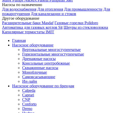
MBH
Pumps
NikMA
Panelli
Pumpiran
Saer
Насосы по назначению
Для водоснабжения
Для отопления
Для промышленности
Для
пожаротушения
Для канализации и стоков
Другое оборудование
Расширительные баки Masdaf
Газовые горелки Polidoro
Автоматика для газовых котлов Sit
Шнуры из стекловолокна
Капилярные термостаты IMIT
Главная
Насосное оборудование
Вертикальные многоступенчатые
Горизонтальные многоступенчатые
Дренажные насосы
Консольные центробежные
Скважинные насосы
Моноблочные
Самовсасывающие
Ин-лайн
Насосное оборудование по брендам
Calpeda
Caprari
CNP
Conforto
Dreno