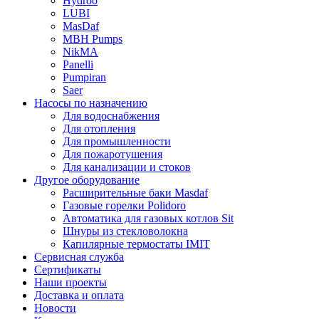
Hydroo
LUBI
Mas
Daf
MBH
Pumps
NikMA
Panelli
Pumpiran
Saer
Насосы по назначению
Для водоснабжения
Для отопления
Для промышленности
Для пожаротушения
Для канализации и стоков
Другое оборудование
Расширительные баки Masdaf
Газовые горелки Polidoro
Автоматика для газовых котлов Sit
Шнуры из стекловолокна
Капилярные термостаты IMIT
Сервисная служба
Сертификаты
Наши проекты
Доставка и оплата
Новости