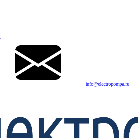
u
info@electropompa.ru