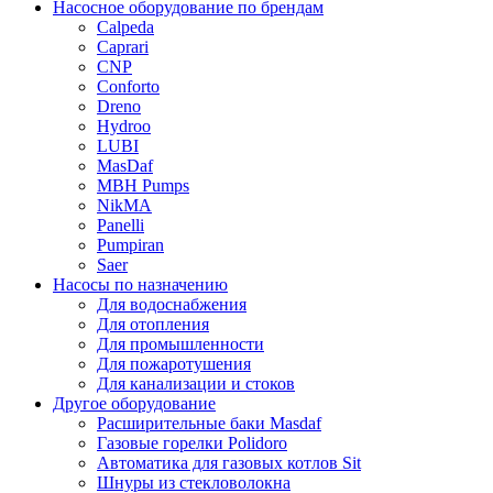
Насосное оборудование по брендам
Calpeda
Caprari
CNP
Conforto
Dreno
Hydroo
LUBI
Mas
Daf
MBH
Pumps
NikMA
Panelli
Pumpiran
Saer
Насосы по назначению
Для водоснабжения
Для отопления
Для промышленности
Для пожаротушения
Для канализации и стоков
Другое оборудование
Расширительные баки Masdaf
Газовые горелки Polidoro
Автоматика для газовых котлов Sit
Шнуры из стекловолокна