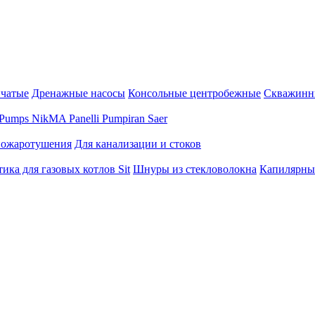
нчатые
Дренажные насосы
Консольные центробежные
Скважинн
Pumps
NikMA
Panelli
Pumpiran
Saer
пожаротушения
Для канализации и стоков
ика для газовых котлов Sit
Шнуры из стекловолокна
Капилярны