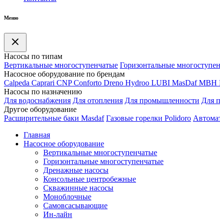
Меню
Насосы по типам
Вертикальные многоступенчатые
Горизонтальные многоступе
Насосное оборудование по брендам
Calpeda
Caprari
CNP
Conforto
Dreno
Hydroo
LUBI
Mas
Daf
MBH
Насосы по назначению
Для водоснабжения
Для отопления
Для промышленности
Для 
Другое оборудование
Расширительные баки Masdaf
Газовые горелки Polidoro
Автомат
Главная
Насосное оборудование
Вертикальные многоступенчатые
Горизонтальные многоступенчатые
Дренажные насосы
Консольные центробежные
Скважинные насосы
Моноблочные
Самовсасывающие
Ин-лайн