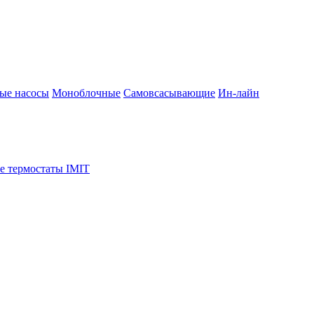
ые насосы
Моноблочные
Самовсасывающие
Ин-лайн
е термостаты IMIT