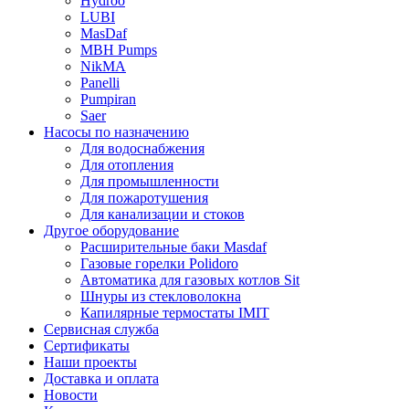
Hydroo
LUBI
Mas
Daf
MBH
Pumps
NikMA
Panelli
Pumpiran
Saer
Насосы по назначению
Для водоснабжения
Для отопления
Для промышленности
Для пожаротушения
Для канализации и стоков
Другое оборудование
Расширительные баки Masdaf
Газовые горелки Polidoro
Автоматика для газовых котлов Sit
Шнуры из стекловолокна
Капилярные термостаты IMIT
Сервисная служба
Сертификаты
Наши проекты
Доставка и оплата
Новости