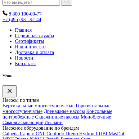
8 800 100-00-77
+7 (495) 981-92-44
Главная
Сервисная служба
Сертификаты
Наши проекты
Доставка и оплата
Новости
Контакты
Меню
Насосы по типам
Вертикальные многоступенчатые
Горизонтальные
многоступенчатые
Дренажные насосы
Консольные
центробежные
Скважинные насосы
Моноблочные
Самовсасывающие
Ин-лайн
Насосное оборудование по брендам
Calpeda
Caprari
CNP
Conforto
Dreno
Hydroo
LUBI
Mas
Daf