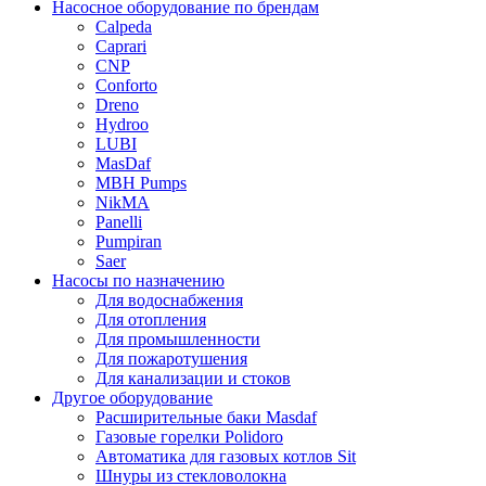
Насосное оборудование по брендам
Calpeda
Caprari
CNP
Conforto
Dreno
Hydroo
LUBI
Mas
Daf
MBH
Pumps
NikMA
Panelli
Pumpiran
Saer
Насосы по назначению
Для водоснабжения
Для отопления
Для промышленности
Для пожаротушения
Для канализации и стоков
Другое оборудование
Расширительные баки Masdaf
Газовые горелки Polidoro
Автоматика для газовых котлов Sit
Шнуры из стекловолокна