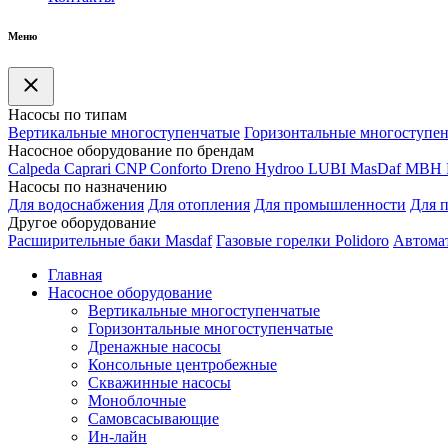
Меню
Насосы по типам
Вертикальные многоступенчатые
Горизонтальные многоступе
Насосное оборудование по брендам
Calpeda
Caprari
CNP
Conforto
Dreno
Hydroo
LUBI
Mas
Daf
MBH
Насосы по назначению
Для водоснабжения
Для отопления
Для промышленности
Для 
Другое оборудование
Расширительные баки Masdaf
Газовые горелки Polidoro
Автомат
Главная
Насосное оборудование
Вертикальные многоступенчатые
Горизонтальные многоступенчатые
Дренажные насосы
Консольные центробежные
Скважинные насосы
Моноблочные
Самовсасывающие
Ин-лайн