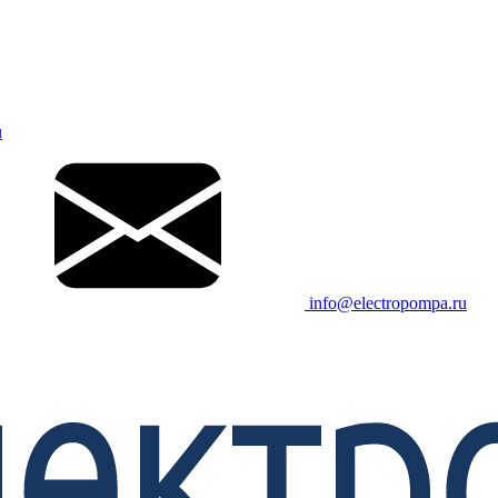
u
info@electropompa.ru