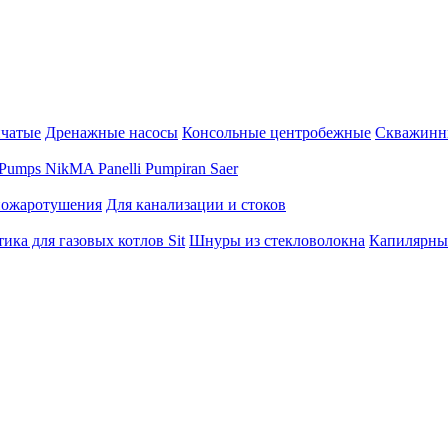
нчатые
Дренажные насосы
Консольные центробежные
Скважинн
Pumps
NikMA
Panelli
Pumpiran
Saer
пожаротушения
Для канализации и стоков
ика для газовых котлов Sit
Шнуры из стекловолокна
Капилярны