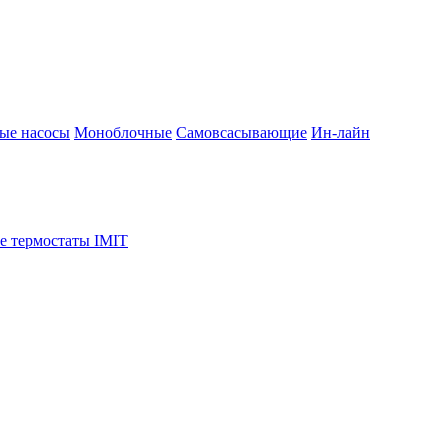
ые насосы
Моноблочные
Самовсасывающие
Ин-лайн
е термостаты IMIT