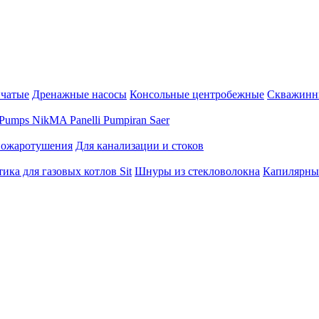
нчатые
Дренажные насосы
Консольные центробежные
Скважинн
Pumps
NikMA
Panelli
Pumpiran
Saer
пожаротушения
Для канализации и стоков
ика для газовых котлов Sit
Шнуры из стекловолокна
Капилярны