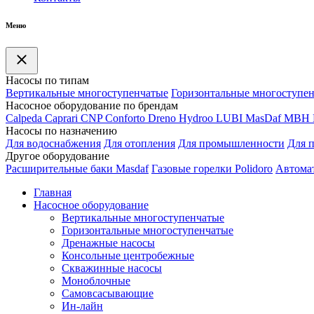
Меню
Насосы по типам
Вертикальные многоступенчатые
Горизонтальные многоступе
Насосное оборудование по брендам
Calpeda
Caprari
CNP
Conforto
Dreno
Hydroo
LUBI
Mas
Daf
MBH
Насосы по назначению
Для водоснабжения
Для отопления
Для промышленности
Для 
Другое оборудование
Расширительные баки Masdaf
Газовые горелки Polidoro
Автомат
Главная
Насосное оборудование
Вертикальные многоступенчатые
Горизонтальные многоступенчатые
Дренажные насосы
Консольные центробежные
Скважинные насосы
Моноблочные
Самовсасывающие
Ин-лайн