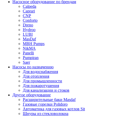
Насосное оборудование по брендам
Calpeda
Caprari
CNP
Conforto
Dreno
Hydroo
LUBI
Mas
Daf
MBH
Pumps
NikMA
Panelli
Pumpiran
Saer
Насосы по назначению
Для водоснабжения
Для отопления
Для промышленности
Для пожаротушения
Для канализации и стоков
Другое оборудование
Расширительные баки Masdaf
Газовые горелки Polidoro
Автоматика для газовых котлов Sit
Шнуры из стекловолокна