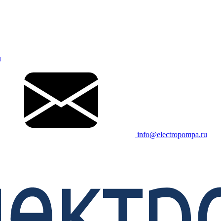
u
info@electropompa.ru