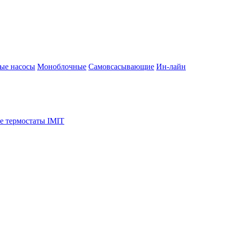
ые насосы
Моноблочные
Самовсасывающие
Ин-лайн
е термостаты IMIT