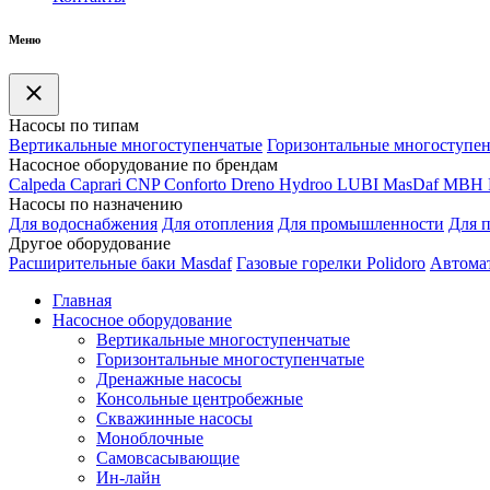
Меню
Насосы по типам
Вертикальные многоступенчатые
Горизонтальные многоступе
Насосное оборудование по брендам
Calpeda
Caprari
CNP
Conforto
Dreno
Hydroo
LUBI
Mas
Daf
MBH
Насосы по назначению
Для водоснабжения
Для отопления
Для промышленности
Для 
Другое оборудование
Расширительные баки Masdaf
Газовые горелки Polidoro
Автомат
Главная
Насосное оборудование
Вертикальные многоступенчатые
Горизонтальные многоступенчатые
Дренажные насосы
Консольные центробежные
Скважинные насосы
Моноблочные
Самовсасывающие
Ин-лайн