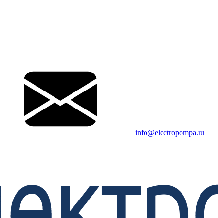
u
info@electropompa.ru