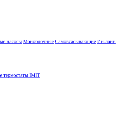
ые насосы
Моноблочные
Самовсасывающие
Ин-лайн
е термостаты IMIT