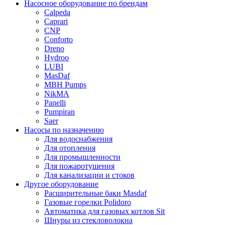
Насосное оборудование по брендам
Calpeda
Caprari
CNP
Conforto
Dreno
Hydroo
LUBI
Mas
Daf
MBH
Pumps
NikMA
Panelli
Pumpiran
Saer
Насосы по назначению
Для водоснабжения
Для отопления
Для промышленности
Для пожаротушения
Для канализации и стоков
Другое оборудование
Расширительные баки Masdaf
Газовые горелки Polidoro
Автоматика для газовых котлов Sit
Шнуры из стекловолокна