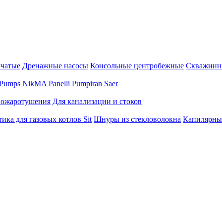
нчатые
Дренажные насосы
Консольные центробежные
Скважинн
Pumps
NikMA
Panelli
Pumpiran
Saer
пожаротушения
Для канализации и стоков
ика для газовых котлов Sit
Шнуры из стекловолокна
Капилярны