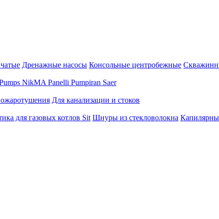
нчатые
Дренажные насосы
Консольные центробежные
Скважинн
Pumps
NikMA
Panelli
Pumpiran
Saer
пожаротушения
Для канализации и стоков
ика для газовых котлов Sit
Шнуры из стекловолокна
Капилярны