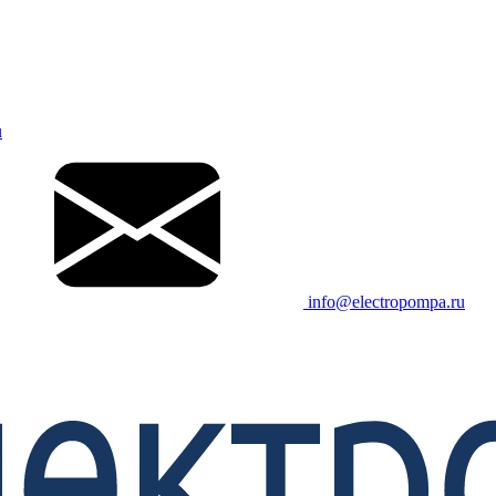
u
info@electropompa.ru