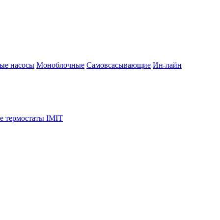
ые насосы
Моноблочные
Самовсасывающие
Ин-лайн
е термостаты IMIT