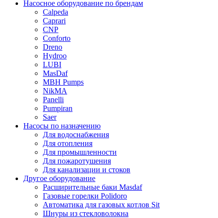
Насосное оборудование по брендам
Calpeda
Caprari
CNP
Conforto
Dreno
Hydroo
LUBI
Mas
Daf
MBH
Pumps
NikMA
Panelli
Pumpiran
Saer
Насосы по назначению
Для водоснабжения
Для отопления
Для промышленности
Для пожаротушения
Для канализации и стоков
Другое оборудование
Расширительные баки Masdaf
Газовые горелки Polidoro
Автоматика для газовых котлов Sit
Шнуры из стекловолокна