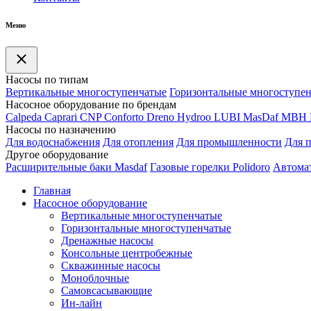
Меню
Насосы по типам
Вертикальные многоступенчатые
Горизонтальные многоступе
Насосное оборудование по брендам
Calpeda
Caprari
CNP
Conforto
Dreno
Hydroo
LUBI
Mas
Daf
MBH
Насосы по назначению
Для водоснабжения
Для отопления
Для промышленности
Для 
Другое оборудование
Расширительные баки Masdaf
Газовые горелки Polidoro
Автомат
Главная
Насосное оборудование
Вертикальные многоступенчатые
Горизонтальные многоступенчатые
Дренажные насосы
Консольные центробежные
Скважинные насосы
Моноблочные
Самовсасывающие
Ин-лайн