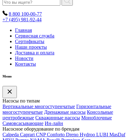
8 800 100-00-77
+7 (495) 981-92-44
Главная
Сервисная служба
Сертификаты
Наши проекты
Доставка и оплата
Новости
Контакты
Меню
Насосы по типам
Вертикальные многоступенчатые
Горизонтальные
многоступенчатые
Дренажные насосы
Консольные
центробежные
Скважинные насосы
Моноблочные
Самовсасывающие
Ин-лайн
Насосное оборудование по брендам
Calpeda
Caprari
CNP
Conforto
Dreno
Hydroo
LUBI
Mas
Daf