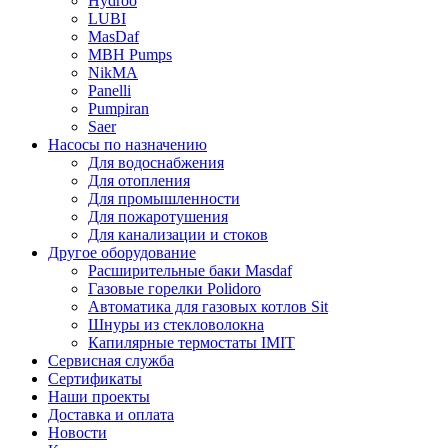
Hydroo
LUBI
Mas
Daf
MBH
Pumps
NikMA
Panelli
Pumpiran
Saer
Насосы по назначению
Для водоснабжения
Для отопления
Для промышленности
Для пожаротушения
Для канализации и стоков
Другое оборудование
Расширительные баки Masdaf
Газовые горелки Polidoro
Автоматика для газовых котлов Sit
Шнуры из стекловолокна
Капилярные термостаты IMIT
Сервисная служба
Сертификаты
Наши проекты
Доставка и оплата
Новости