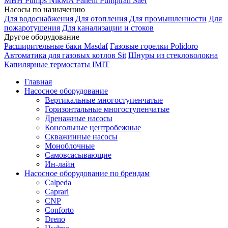
MBH
Pumps
NikMA
Panelli
Pumpiran
Saer
Насосы по назначению
Для водоснабжения
Для отопления
Для промышленности
Для
пожаротушения
Для канализации и стоков
Другое оборудование
Расширительные баки Masdaf
Газовые горелки Polidoro
Автоматика для газовых котлов Sit
Шнуры из стекловолокна
Капилярные термостаты IMIT
Главная
Насосное оборудование
Вертикальные многоступенчатые
Горизонтальные многоступенчатые
Дренажные насосы
Консольные центробежные
Скважинные насосы
Моноблочные
Самовсасывающие
Ин-лайн
Насосное оборудование по брендам
Calpeda
Caprari
CNP
Conforto
Dreno