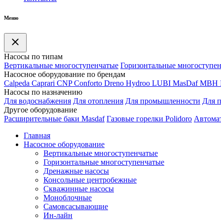
Меню
Насосы по типам
Вертикальные многоступенчатые
Горизонтальные многоступе
Насосное оборудование по брендам
Calpeda
Caprari
CNP
Conforto
Dreno
Hydroo
LUBI
Mas
Daf
MBH
Насосы по назначению
Для водоснабжения
Для отопления
Для промышленности
Для 
Другое оборудование
Расширительные баки Masdaf
Газовые горелки Polidoro
Автомат
Главная
Насосное оборудование
Вертикальные многоступенчатые
Горизонтальные многоступенчатые
Дренажные насосы
Консольные центробежные
Скважинные насосы
Моноблочные
Самовсасывающие
Ин-лайн