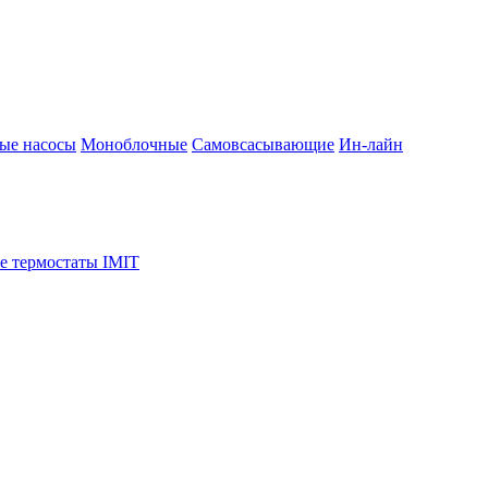
ые насосы
Моноблочные
Самовсасывающие
Ин-лайн
е термостаты IMIT