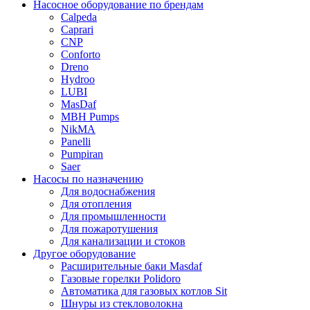
Насосное оборудование по брендам
Calpeda
Caprari
CNP
Conforto
Dreno
Hydroo
LUBI
Mas
Daf
MBH
Pumps
NikMA
Panelli
Pumpiran
Saer
Насосы по назначению
Для водоснабжения
Для отопления
Для промышленности
Для пожаротушения
Для канализации и стоков
Другое оборудование
Расширительные баки Masdaf
Газовые горелки Polidoro
Автоматика для газовых котлов Sit
Шнуры из стекловолокна