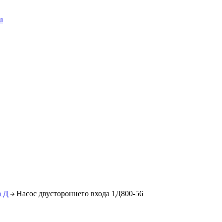
u
а Д
Насос двустороннего входа 1Д800-56