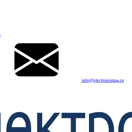
u
info@electropompa.ru