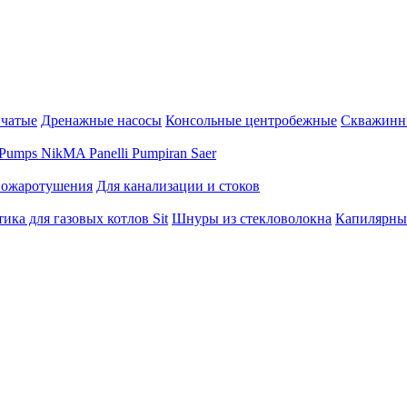
нчатые
Дренажные насосы
Консольные центробежные
Скважинн
Pumps
NikMA
Panelli
Pumpiran
Saer
пожаротушения
Для канализации и стоков
ика для газовых котлов Sit
Шнуры из стекловолокна
Капилярны