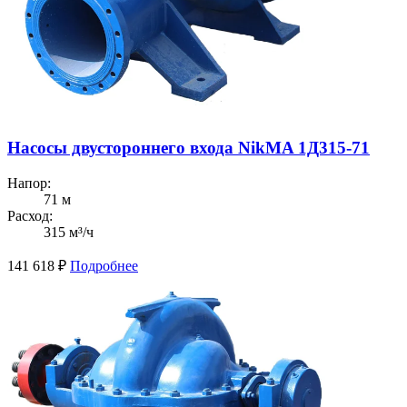
Насосы двустороннего входа NikMA 1Д315-71
Напор:
71 м
Расход:
315 м³/ч
141 618
₽
Подробнее