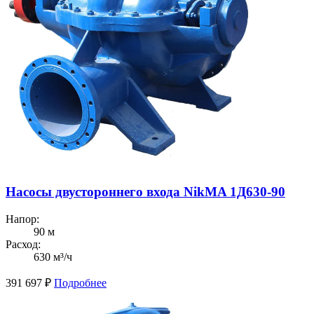
Насосы двустороннего входа NikMA 1Д630-90
Напор:
90 м
Расход:
630 м³/ч
391 697
₽
Подробнее