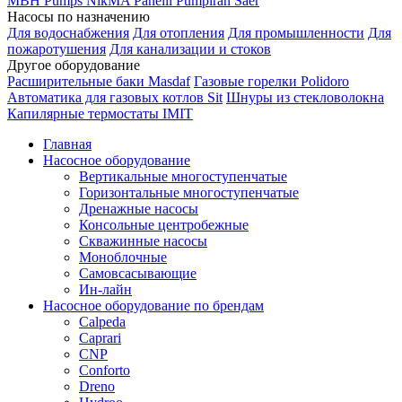
MBH
Pumps
NikMA
Panelli
Pumpiran
Saer
Насосы по назначению
Для водоснабжения
Для отопления
Для промышленности
Для
пожаротушения
Для канализации и стоков
Другое оборудование
Расширительные баки Masdaf
Газовые горелки Polidoro
Автоматика для газовых котлов Sit
Шнуры из стекловолокна
Капилярные термостаты IMIT
Главная
Насосное оборудование
Вертикальные многоступенчатые
Горизонтальные многоступенчатые
Дренажные насосы
Консольные центробежные
Скважинные насосы
Моноблочные
Самовсасывающие
Ин-лайн
Насосное оборудование по брендам
Calpeda
Caprari
CNP
Conforto
Dreno