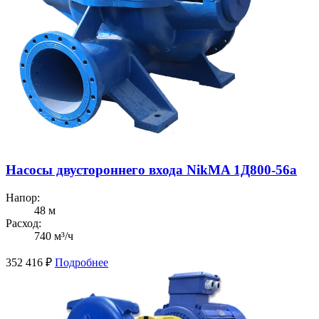
Насосы двустороннего входа NikMA 1Д800-56а
Напор:
48 м
Расход:
740 м³/ч
352 416
₽
Подробнее