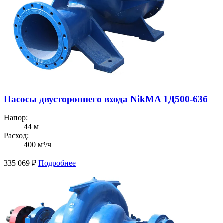
Насосы двустороннего входа NikMA 1Д500-63б
Напор:
44 м
Расход:
400 м³/ч
335 069
₽
Подробнее