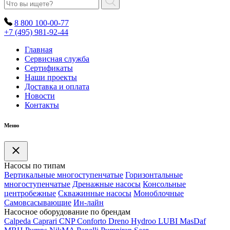
8 800 100-00-77
+7 (495) 981-92-44
Главная
Сервисная служба
Сертификаты
Наши проекты
Доставка и оплата
Новости
Контакты
Меню
Насосы по типам
Вертикальные многоступенчатые
Горизонтальные
многоступенчатые
Дренажные насосы
Консольные
центробежные
Скважинные насосы
Моноблочные
Самовсасывающие
Ин-лайн
Насосное оборудование по брендам
Calpeda
Caprari
CNP
Conforto
Dreno
Hydroo
LUBI
Mas
Daf