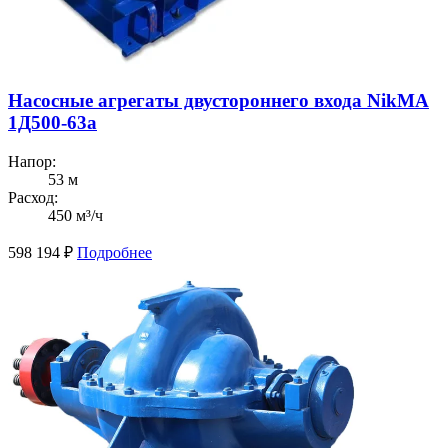
Насосные агрегаты двустороннего входа NikMA
1Д500-63а
Напор:
53 м
Расход:
450 м³/ч
598 194
₽
Подробнее