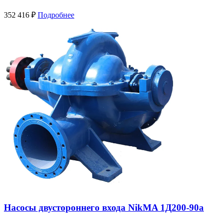
352 416
₽
Подробнее
Насосы двустороннего входа NikMA 1Д200-90а