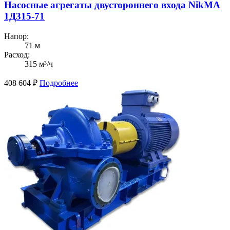
Насосные агрегаты двустороннего входа NikMA
1Д315-71
Напор:
71 м
Расход:
315 м³/ч
408 604
₽
Подробнее