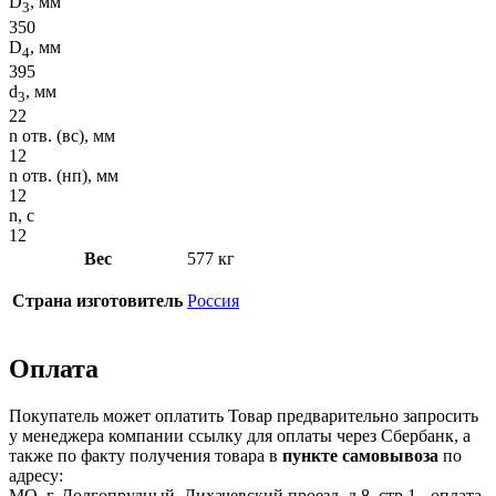
D
, мм
3
350
D
, мм
4
395
d
, мм
3
22
n отв. (вс), мм
12
n отв. (нп), мм
12
n, с
12
Вес
577 кг
Страна изготовитель
Россия
Оплата
Покупатель может оплатить Товар предварительно запросить
у менеджера компании ссылку для оплаты через Сбербанк, а
также по факту получения товара в
пункте самовывоза
по
адресу:
МО, г. Долгопрудный, Лихачевский проезд, д.8, стр.1 - оплата