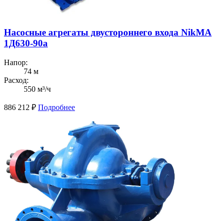
Насосные агрегаты двустороннего входа NikMA
1Д630-90а
Напор:
74 м
Расход:
550 м³/ч
886 212
₽
Подробнее