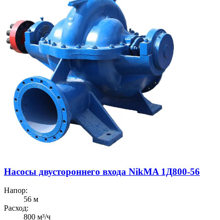
Насосы двустороннего входа NikMA 1Д800-56
Напор:
56 м
Расход:
800 м³/ч