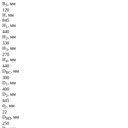
B
, мм
5
120
H, мм
845
H
, мм
1
440
H
, мм
2
330
H
, мм
3
270
H
, мм
4
440
D
, мм
ВС
300
D
, мм
1
400
D
, мм
2
445
d
, мм
2
22
D
, мм
НП
250