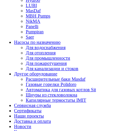
Hydroo
LUBI
Mas
Daf
MBH
Pumps
NikMA
Panelli
Pumpiran
Saer
Насосы по назначению
Для водоснабжения
Для отопления
Для промышленности
Для пожаротушения
Для канализации и стоков
Другое оборудование
Расширительные баки Masdaf
Газовые горелки Polidoro
Автоматика для газовых котлов Sit
Шнуры из стекловолокна
Капилярные термостаты IMIT
Сервисная служба
Сертификаты
Наши проекты
Доставка и оплата
Новости