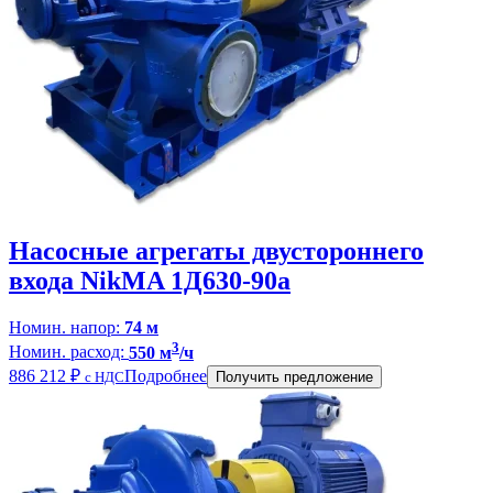
Насосные агрегаты двустороннего
входа NikMA 1Д630-90а
Номин. напор:
74 м
3
Номин. расход:
550 м
/ч
886 212
₽
Подробнее
с НДС
Получить предложение