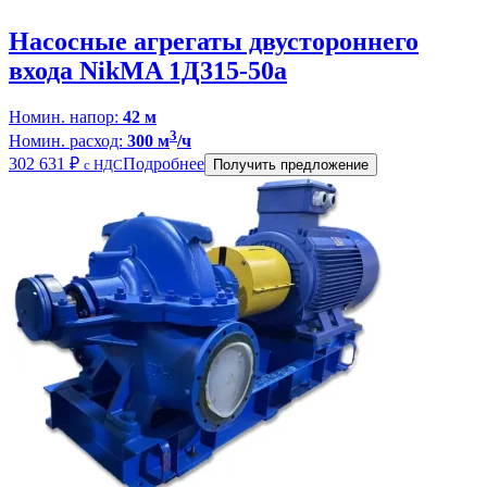
Насосные агрегаты двустороннего
входа NikMA 1Д315-50а
Номин. напор:
42 м
3
Номин. расход:
300 м
/ч
302 631
₽
Подробнее
с НДС
Получить предложение