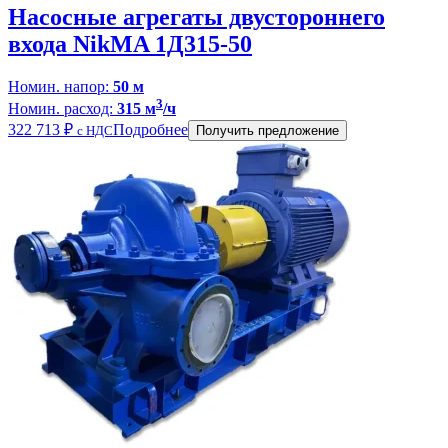
Насосные агрегаты двустороннего
входа NikMA 1Д315-50
Номин. напор:
50 м
3
Номин. расход:
315 м
/ч
322 713
₽
Подробнее
с НДС
Получить предложение