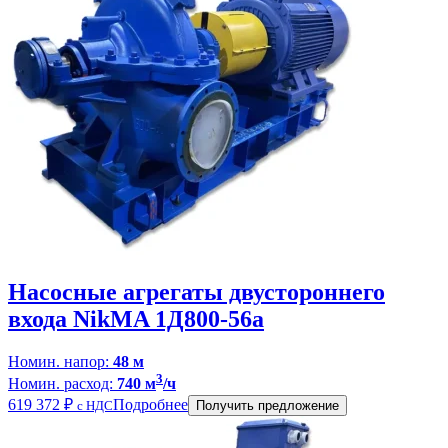
Насосные агрегаты двустороннего
входа NikMA 1Д800-56а
Номин. напор:
48 м
3
Номин. расход:
740 м
/ч
619 372
₽
Подробнее
с НДС
Получить предложение