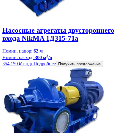
Насосные агрегаты двустороннего
входа NikMA 1Д315-71а
Номин. напор:
62 м
3
Номин. расход:
300 м
/ч
354 159
₽
Подробнее
с НДС
Получить предложение