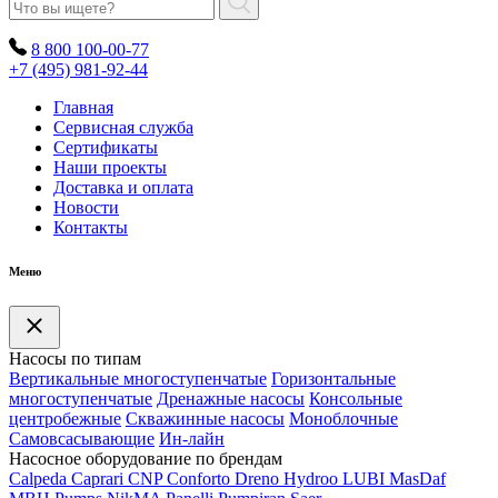
8 800 100-00-77
+7 (495) 981-92-44
Главная
Сервисная служба
Сертификаты
Наши проекты
Доставка и оплата
Новости
Контакты
Меню
Насосы по типам
Вертикальные многоступенчатые
Горизонтальные
многоступенчатые
Дренажные насосы
Консольные
центробежные
Скважинные насосы
Моноблочные
Самовсасывающие
Ин-лайн
Насосное оборудование по брендам
Calpeda
Caprari
CNP
Conforto
Dreno
Hydroo
LUBI
Mas
Daf