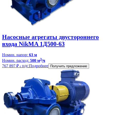
Насосные агрегаты двустороннего
входа NikMA 1Д500-63
Номин. напор:
63 м
3
Номин. расход:
500 м
/ч
767 897
₽
Подробнее
с НДС
Получить предложение