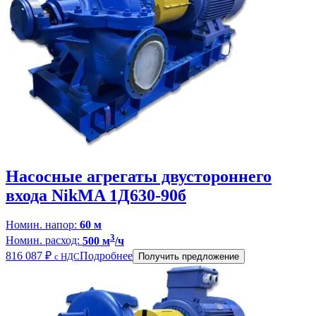
Насосные агрегаты двустороннего
входа NikMA 1Д630-90б
Номин. напор:
60 м
3
Номин. расход:
500 м
/ч
816 087
₽
Подробнее
с НДС
Получить предложение