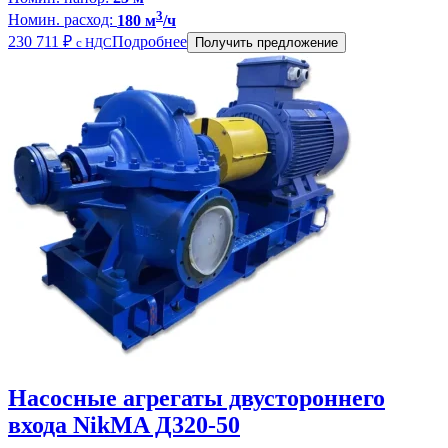
3
Номин. расход:
180 м
/ч
230 711
₽
Подробнее
с НДС
Получить предложение
Насосные агрегаты двустороннего
входа NikMA Д320-50