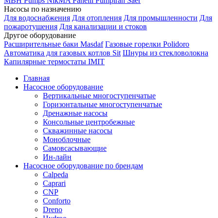
MBH
Pumps
NikMA
Panelli
Pumpiran
Saer
Насосы по назначению
Для водоснабжения
Для отопления
Для промышленности
Для
пожаротушения
Для канализации и стоков
Другое оборудование
Расширительные баки Masdaf
Газовые горелки Polidoro
Автоматика для газовых котлов Sit
Шнуры из стекловолокна
Капилярные термостаты IMIT
Главная
Насосное оборудование
Вертикальные многоступенчатые
Горизонтальные многоступенчатые
Дренажные насосы
Консольные центробежные
Скважинные насосы
Моноблочные
Самовсасывающие
Ин-лайн
Насосное оборудование по брендам
Calpeda
Caprari
CNP
Conforto
Dreno