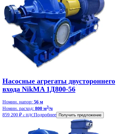
Насосные агрегаты двустороннего
входа NikMA 1Д800-56
Номин. напор:
56 м
3
Номин. расход:
800 м
/ч
859 200
₽
Подробнее
с НДС
Получить предложение