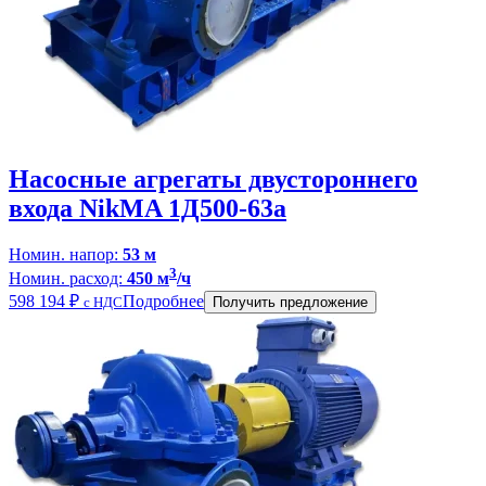
Насосные агрегаты двустороннего
входа NikMA 1Д500-63а
Номин. напор:
53 м
3
Номин. расход:
450 м
/ч
598 194
₽
Подробнее
с НДС
Получить предложение