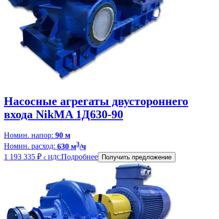
Насосные агрегаты двустороннего
входа NikMA 1Д630-90
Номин. напор:
90 м
3
Номин. расход:
630 м
/ч
1 193 335
₽
Подробнее
с НДС
Получить предложение