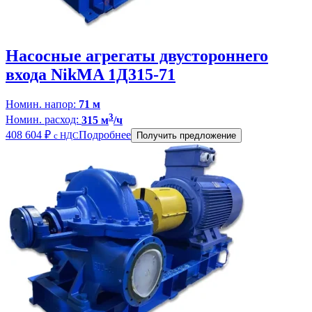
Насосные агрегаты двустороннего
входа NikMA 1Д315-71
Номин. напор:
71 м
3
Номин. расход:
315 м
/ч
408 604
₽
Подробнее
с НДС
Получить предложение