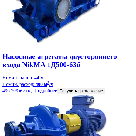
Насосные агрегаты двустороннего
входа NikMA 1Д500-63б
Номин. напор:
44 м
3
Номин. расход:
400 м
/ч
496 709
₽
Подробнее
с НДС
Получить предложение