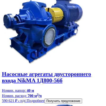
Насосные агрегаты двустороннего
входа NikMA 1Д800-56б
Номин. напор:
40 м
3
Номин. расход:
700 м
/ч
590 621
₽
Подробнее
с НДС
Получить предложение