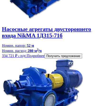
Насосные агрегаты двустороннего
входа NikMA 1Д315-71б
Номин. напор:
52 м
3
Номин. расход:
280 м
/ч
334 721
₽
Подробнее
с НДС
Получить предложение