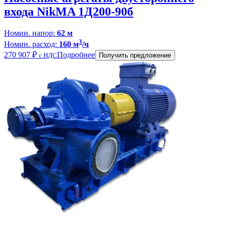
входа NikMA 1Д200-90б
Номин. напор:
62 м
3
Номин. расход:
160 м
/ч
270 907
₽
Подробнее
с НДС
Получить предложение