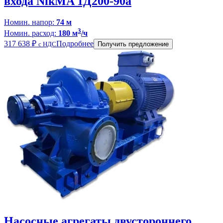
входа NikMA 1Д200-90а
Номин. напор:
74 м
3
Номин. расход:
180 м
/ч
317 638
₽
Подробнее
с НДС
Получить предложение
Насосные агрегаты двустороннего