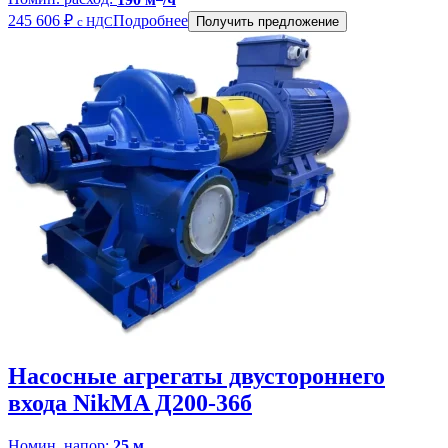
245 606
₽
Подробнее
с НДС
Получить предложение
Насосные агрегаты двустороннего
входа NikMA Д200-36б
Номин. напор:
25 м