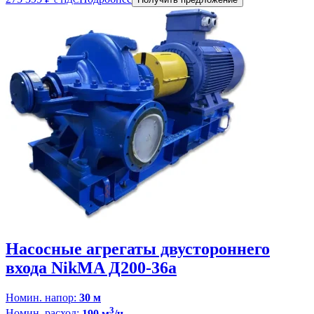
Насосные агрегаты двустороннего
входа NikMA Д200-36а
Номин. напор:
30 м
3
Номин. расход:
190 м
/ч