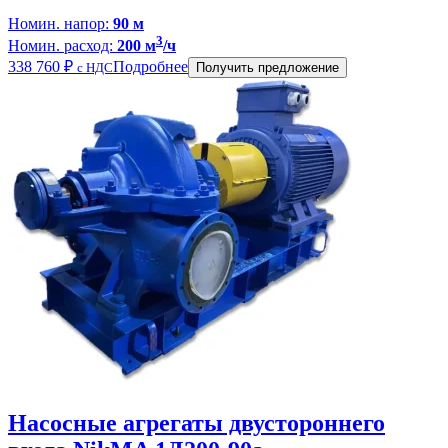
Номин. напор:
90 м
3
Номин. расход:
200 м
/ч
338 760
₽
Подробнее
с НДС
Получить предложение
Насосные агрегаты двустороннего