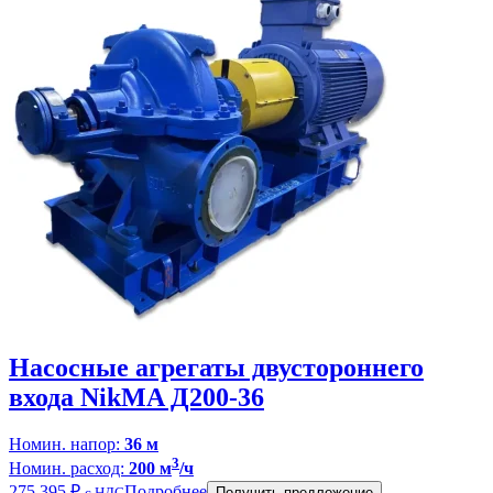
Насосные агрегаты двустороннего
входа NikMA Д200-36
Номин. напор:
36 м
3
Номин. расход:
200 м
/ч
275 395
₽
Подробнее
с НДС
Получить предложение