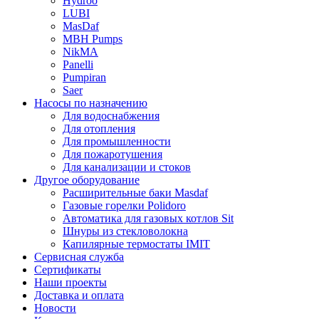
Hydroo
LUBI
Mas
Daf
MBH
Pumps
NikMA
Panelli
Pumpiran
Saer
Насосы по назначению
Для водоснабжения
Для отопления
Для промышленности
Для пожаротушения
Для канализации и стоков
Другое оборудование
Расширительные баки Masdaf
Газовые горелки Polidoro
Автоматика для газовых котлов Sit
Шнуры из стекловолокна
Капилярные термостаты IMIT
Сервисная служба
Сертификаты
Наши проекты
Доставка и оплата
Новости