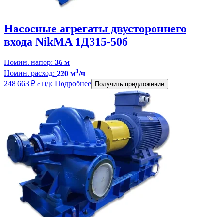
Насосные агрегаты двустороннего
входа NikMA 1Д315-50б
Номин. напор:
36 м
3
Номин. расход:
220 м
/ч
248 663
₽
Подробнее
с НДС
Получить предложение