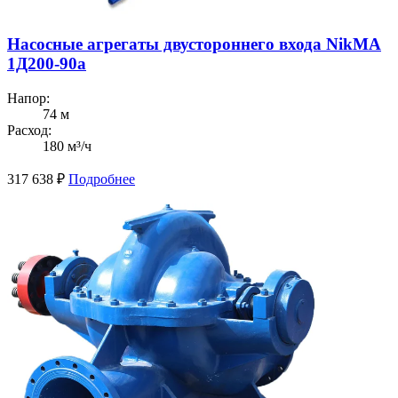
Насосные агрегаты двустороннего входа NikMA
1Д200-90а
Напор:
74 м
Расход:
180 м³/ч
317 638
₽
Подробнее