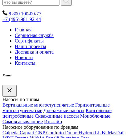
8 800 100-00-77
+7 (495) 981-92-44
Главная
Сервисная служба
Сертификаты
Наши проекты
Доставка и оплата
Новости
Контакты
Меню
Насосы по типам
Вертикальные многоступенчатые
Горизонтальные
многоступенчатые
Дренажные насосы
Консольные
центробежные
Скважинные насосы
Моноблочные
Самовсасывающие
Ин-лайн
Насосное оборудование по брендам
Calpeda
Caprari
CNP
Conforto
Dreno
Hydroo
LUBI
Mas
Daf