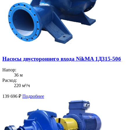
Насосы двустороннего входа NikMA 1Д315-50б
Напор:
36 м
Расход:
220 м³/ч
139 696
₽
Подробнее