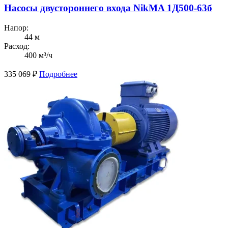
Насосы двустороннего входа NikMA 1Д500-63б
Напор:
44 м
Расход:
400 м³/ч
335 069
₽
Подробнее