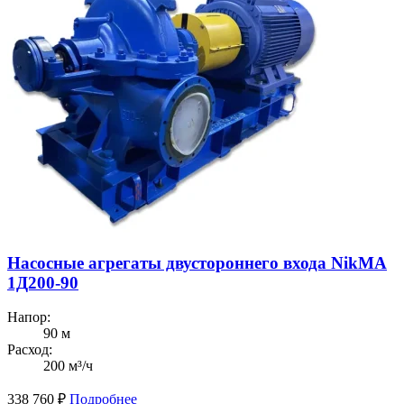
Насосные агрегаты двустороннего входа NikMA
1Д200-90
Напор:
90 м
Расход:
200 м³/ч
338 760
₽
Подробнее