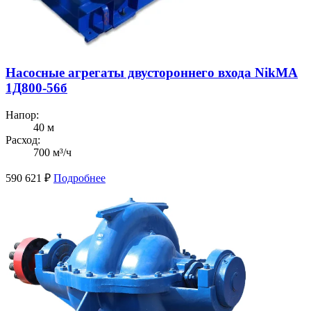
Насосные агрегаты двустороннего входа NikMA
1Д800-56б
Напор:
40 м
Расход:
700 м³/ч
590 621
₽
Подробнее