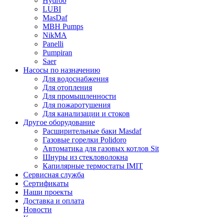
Hydroo
LUBI
Mas
Daf
MBH
Pumps
NikMA
Panelli
Pumpiran
Saer
Насосы по назначению
Для водоснабжения
Для отопления
Для промышленности
Для пожаротушения
Для канализации и стоков
Другое оборудование
Расширительные баки Masdaf
Газовые горелки Polidoro
Автоматика для газовых котлов Sit
Шнуры из стекловолокна
Капилярные термостаты IMIT
Сервисная служба
Сертификаты
Наши проекты
Доставка и оплата
Новости