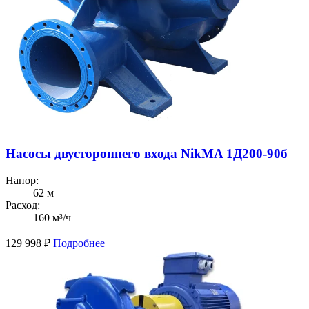
Насосы двустороннего входа NikMA 1Д200-90б
Напор:
62 м
Расход:
160 м³/ч
129 998
₽
Подробнее