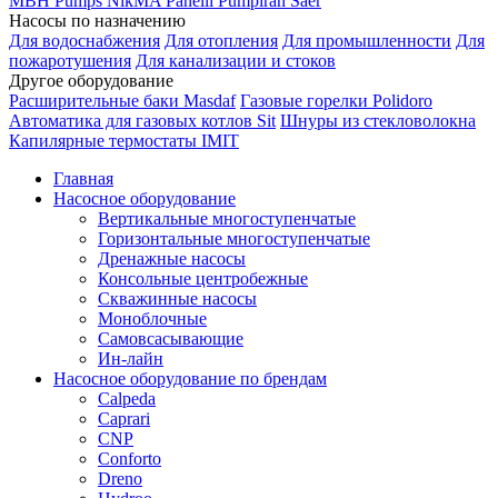
MBH
Pumps
NikMA
Panelli
Pumpiran
Saer
Насосы по назначению
Для водоснабжения
Для отопления
Для промышленности
Для
пожаротушения
Для канализации и стоков
Другое оборудование
Расширительные баки Masdaf
Газовые горелки Polidoro
Автоматика для газовых котлов Sit
Шнуры из стекловолокна
Капилярные термостаты IMIT
Главная
Насосное оборудование
Вертикальные многоступенчатые
Горизонтальные многоступенчатые
Дренажные насосы
Консольные центробежные
Скважинные насосы
Моноблочные
Самовсасывающие
Ин-лайн
Насосное оборудование по брендам
Calpeda
Caprari
CNP
Conforto
Dreno