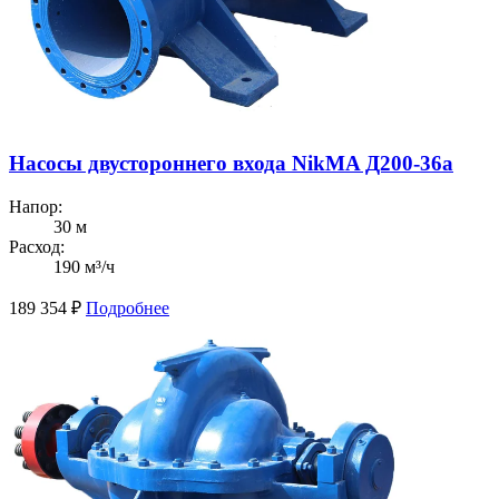
Насосы двустороннего входа NikMA Д200-36а
Напор:
30 м
Расход:
190 м³/ч
189 354
₽
Подробнее