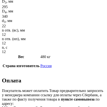
D
, мм
3
295
D
, мм
4
340
d
, мм
3
22
n отв. (вс), мм
12
n отв. (нп), мм
12
n, с
12
Вес
480 кг
Страна изготовитель
Россия
Оплата
Покупатель может оплатить Товар предварительно запросить
у менеджера компании ссылку для оплаты через Сбербанк, а
также по факту получения товара в
пункте самовывоза
по
адресу: