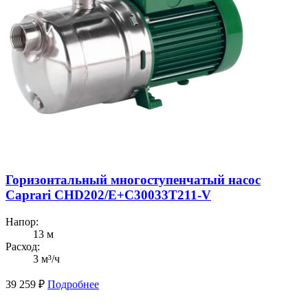
Горизонтальный многоступенчатый насос
Caprari CHD202/Е+C30033T211-V
Напор:
13 м
Расход:
3 м³/ч
39 259
₽
Подробнее