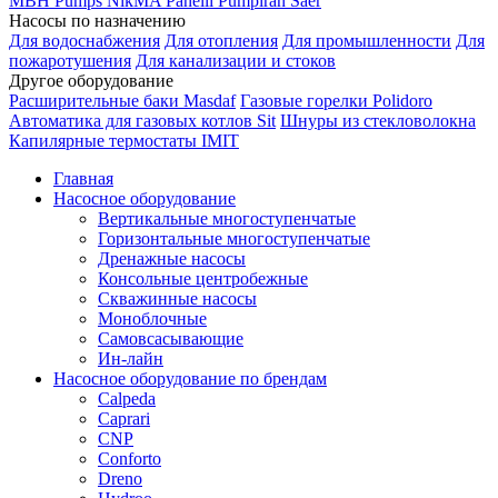
MBH
Pumps
NikMA
Panelli
Pumpiran
Saer
Насосы по назначению
Для водоснабжения
Для отопления
Для промышленности
Для
пожаротушения
Для канализации и стоков
Другое оборудование
Расширительные баки Masdaf
Газовые горелки Polidoro
Автоматика для газовых котлов Sit
Шнуры из стекловолокна
Капилярные термостаты IMIT
Главная
Насосное оборудование
Вертикальные многоступенчатые
Горизонтальные многоступенчатые
Дренажные насосы
Консольные центробежные
Скважинные насосы
Моноблочные
Самовсасывающие
Ин-лайн
Насосное оборудование по брендам
Calpeda
Caprari
CNP
Conforto
Dreno