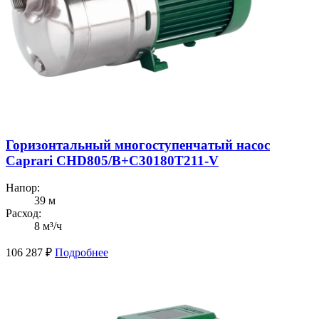
Горизонтальный многоступенчатый насос
Caprari CHD805/В+C30180T211-V
Напор:
39 м
Расход:
8 м³/ч
106 287
₽
Подробнее