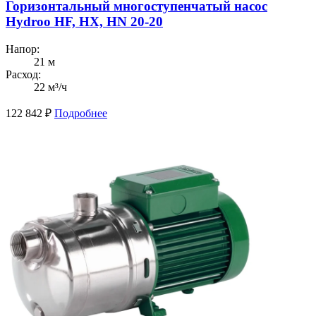
Горизонтальный многоступенчатый насос
Hydroo HF, HX, HN 20-20
Напор:
21 м
Расход:
22 м³/ч
122 842
₽
Подробнее