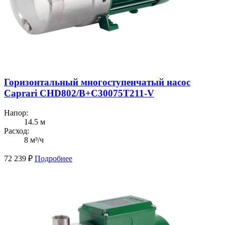
Горизонтальный многоступенчатый насос
Caprari CHD802/В+C30075T211-V
Напор:
14.5 м
Расход:
8 м³/ч
72 239
₽
Подробнее