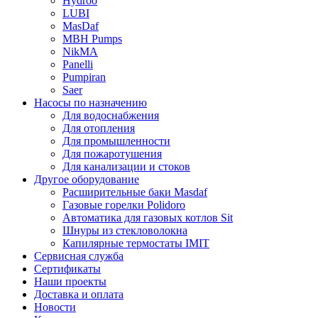
Hydroo
LUBI
Mas
Daf
MBH
Pumps
NikMA
Panelli
Pumpiran
Saer
Насосы по назначению
Для водоснабжения
Для отопления
Для промышленности
Для пожаротушения
Для канализации и стоков
Другое оборудование
Расширительные баки Masdaf
Газовые горелки Polidoro
Автоматика для газовых котлов Sit
Шнуры из стекловолокна
Капилярные термостаты IMIT
Сервисная служба
Сертификаты
Наши проекты
Доставка и оплата
Новости