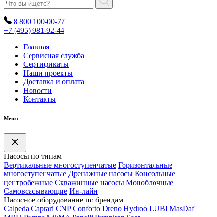
8 800 100-00-77
+7 (495) 981-92-44
Главная
Сервисная служба
Сертификаты
Наши проекты
Доставка и оплата
Новости
Контакты
Меню
Насосы по типам
Вертикальные многоступенчатые
Горизонтальные
многоступенчатые
Дренажные насосы
Консольные
центробежные
Скважинные насосы
Моноблочные
Самовсасывающие
Ин-лайн
Насосное оборудование по брендам
Calpeda
Caprari
CNP
Conforto
Dreno
Hydroo
LUBI
Mas
Daf