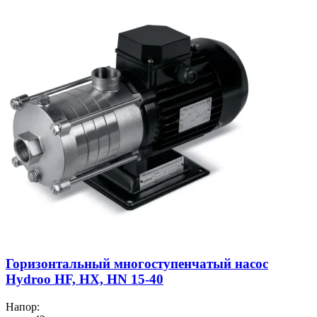
Горизонтальный многоступенчатый насос
Hydroo HF, HX, HN 15-40
Напор: