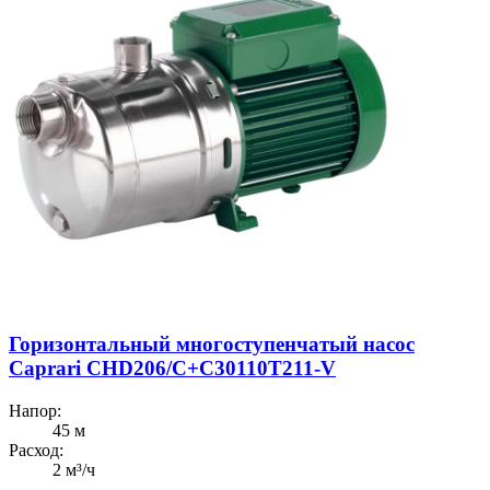
Горизонтальный многоступенчатый насос
Caprari CHD206/C+C30110T211-V
Напор:
45 м
Расход:
2 м³/ч