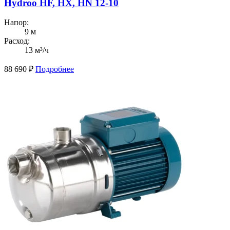
Hydroo HF, HX, HN 12-10
Напор:
9 м
Расход:
13 м³/ч
88 690
₽
Подробнее