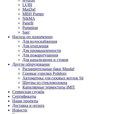
Hydroo
LUBI
Mas
Daf
MBH
Pumps
NikMA
Panelli
Pumpiran
Saer
Насосы по назначению
Для водоснабжения
Для отопления
Для промышленности
Для пожаротушения
Для канализации и стоков
Другое оборудование
Расширительные баки Masdaf
Газовые горелки Polidoro
Автоматика для газовых котлов Sit
Шнуры из стекловолокна
Капилярные термостаты IMIT
Сервисная служба
Сертификаты
Наши проекты
Доставка и оплата
Новости