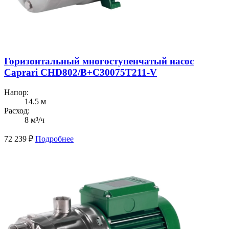
Горизонтальный многоступенчатый насос
Caprari CHD802/В+C30075T211-V
Напор:
14.5 м
Расход:
8 м³/ч
72 239
₽
Подробнее