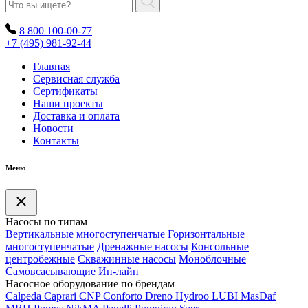
8 800 100-00-77
+7 (495) 981-92-44
Главная
Сервисная служба
Сертификаты
Наши проекты
Доставка и оплата
Новости
Контакты
Меню
Насосы по типам
Вертикальные многоступенчатые
Горизонтальные
многоступенчатые
Дренажные насосы
Консольные
центробежные
Скважинные насосы
Моноблочные
Самовсасывающие
Ин-лайн
Насосное оборудование по брендам
Calpeda
Caprari
CNP
Conforto
Dreno
Hydroo
LUBI
Mas
Daf