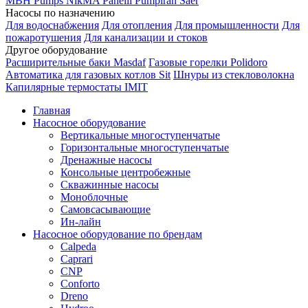
MBH
Pumps
NikMA
Panelli
Pumpiran
Saer
Насосы по назначению
Для водоснабжения
Для отопления
Для промышленности
Для
пожаротушения
Для канализации и стоков
Другое оборудование
Расширительные баки Masdaf
Газовые горелки Polidoro
Автоматика для газовых котлов Sit
Шнуры из стекловолокна
Капилярные термостаты IMIT
Главная
Насосное оборудование
Вертикальные многоступенчатые
Горизонтальные многоступенчатые
Дренажные насосы
Консольные центробежные
Скважинные насосы
Моноблочные
Самовсасывающие
Ин-лайн
Насосное оборудование по брендам
Calpeda
Caprari
CNP
Conforto
Dreno