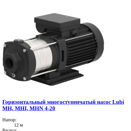
Горизонтальный многоступенчатый насос Lubi
MH, MHI, MHN 4-20
Напор:
12 м
Расход: