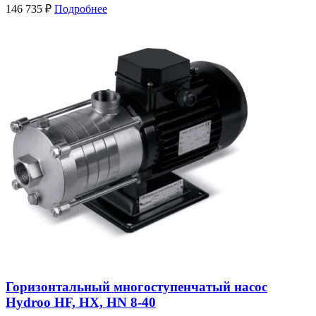
146 735
₽
Подробнее
Горизонтальный многоступенчатый насос
Hydroo HF, HX, HN 8-40