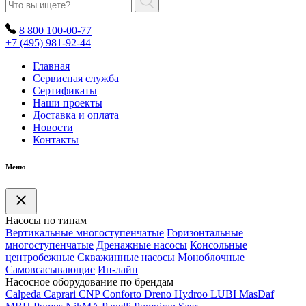
8 800 100-00-77
+7 (495) 981-92-44
Главная
Сервисная служба
Сертификаты
Наши проекты
Доставка и оплата
Новости
Контакты
Меню
Насосы по типам
Вертикальные многоступенчатые
Горизонтальные
многоступенчатые
Дренажные насосы
Консольные
центробежные
Скважинные насосы
Моноблочные
Самовсасывающие
Ин-лайн
Насосное оборудование по брендам
Calpeda
Caprari
CNP
Conforto
Dreno
Hydroo
LUBI
Mas
Daf