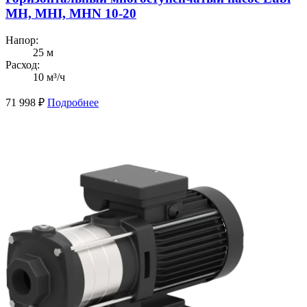
MH, MHI, MHN 10-20
Напор:
25 м
Расход:
10 м³/ч
71 998
₽
Подробнее