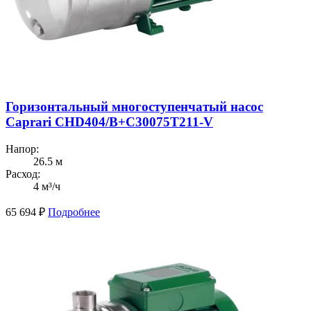
Горизонтальный многоступенчатый насос
Caprari CHD404/В+C30075T211-V
Напор:
26.5 м
Расход:
4 м³/ч
65 694
₽
Подробнее