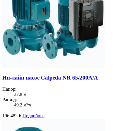
Ин-лайн насос Calpeda NR 65/200A/A
Напор:
37.8 м
Расход:
49.2 м³/ч
196 482
₽
Подробнее