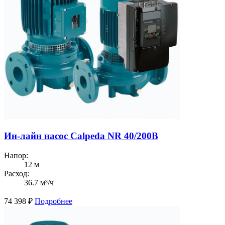
Ин-лайн насос Calpeda NR 40/200B
Напор:
12 м
Расход:
36.7 м³/ч
74 398
₽
Подробнее