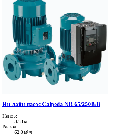
Ин-лайн насос Calpeda NR 65/250B/B
Напор:
37.8 м
Расход:
62.8 м³/ч