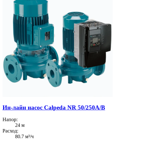
Ин-лайн насос Calpeda NR 50/250A/B
Напор:
24 м
Расход:
80.7 м³/ч