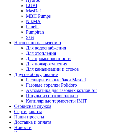
Hydroo
LUBI
Mas
Daf
MBH
Pumps
NikMA
Panelli
Pumpiran
Saer
Насосы по назначению
Для водоснабжения
Для отопления
Для промышленности
Для пожаротушения
Для канализации и стоков
Другое оборудование
Расширительные баки Masdaf
Газовые горелки Polidoro
Автоматика для газовых котлов Sit
Шнуры из стекловолокна
Капилярные термостаты IMIT
Сервисная служба
Сертификаты
Наши проекты
Доставка и оплата
Новости