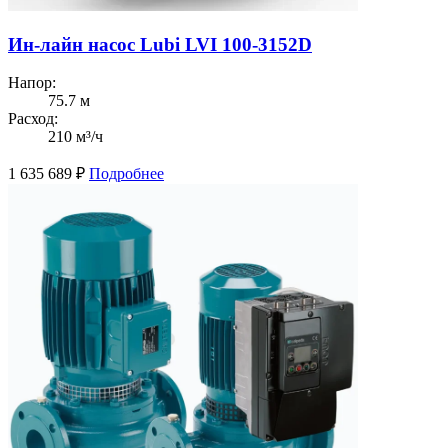
Ин-лайн насос Lubi LVI 100-3152D
Напор:
75.7 м
Расход:
210 м³/ч
1 635 689
₽
Подробнее