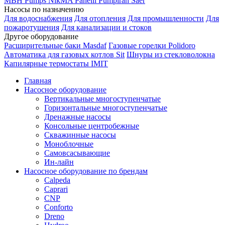
MBH
Pumps
NikMA
Panelli
Pumpiran
Saer
Насосы по назначению
Для водоснабжения
Для отопления
Для промышленности
Для
пожаротушения
Для канализации и стоков
Другое оборудование
Расширительные баки Masdaf
Газовые горелки Polidoro
Автоматика для газовых котлов Sit
Шнуры из стекловолокна
Капилярные термостаты IMIT
Главная
Насосное оборудование
Вертикальные многоступенчатые
Горизонтальные многоступенчатые
Дренажные насосы
Консольные центробежные
Скважинные насосы
Моноблочные
Самовсасывающие
Ин-лайн
Насосное оборудование по брендам
Calpeda
Caprari
CNP
Conforto
Dreno