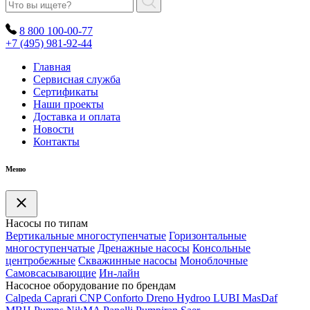
8 800 100-00-77
+7 (495) 981-92-44
Главная
Сервисная служба
Сертификаты
Наши проекты
Доставка и оплата
Новости
Контакты
Меню
Насосы по типам
Вертикальные многоступенчатые
Горизонтальные
многоступенчатые
Дренажные насосы
Консольные
центробежные
Скважинные насосы
Моноблочные
Самовсасывающие
Ин-лайн
Насосное оборудование по брендам
Calpeda
Caprari
CNP
Conforto
Dreno
Hydroo
LUBI
Mas
Daf