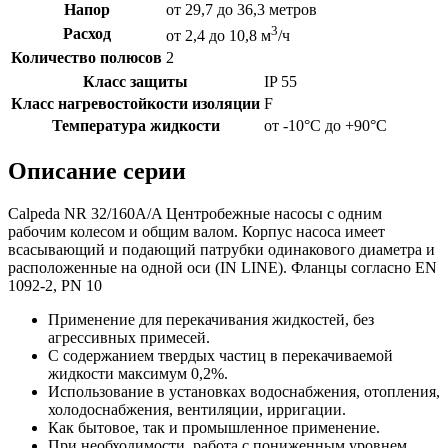
Напор
от 29,7 до 36,3 метров
3
Расход
от 2,4 до 10,8 м
/ч
Количество полюсов
2
Класс защиты
IP 55
Класс нагревостойкости изоляции
F
Температура жидкости
от -10°C до +90°C
Описание серии
Calpeda NR 32/160A/A Центробежные насосы с одним
рабочим колесом и общим валом. Корпус насоса имеет
всасывающий и подающий патрубки одинакового диаметра и
расположенные на одной оси (IN LINE). Фланцы согласно EN
1092-2, PN 10
Применение для перекачивания жидкостей, без
агрессивных примесей.
С содержанием твердых частиц в перекачиваемой
жидкости максимум 0,2%.
Использование в установках водоснабжения, отопления,
холодоснабжения, вентиляции, ирригации.
Как бытовое, так и промышленное применение.
При необходимости, работа с пониженным уровнем