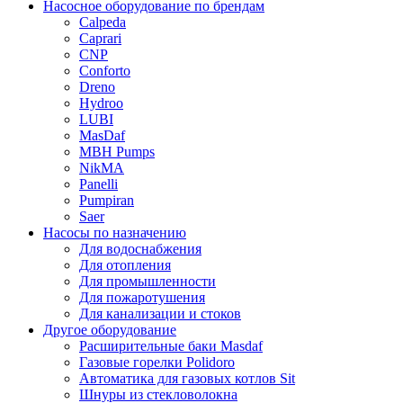
Насосное оборудование по брендам
Calpeda
Caprari
CNP
Conforto
Dreno
Hydroo
LUBI
Mas
Daf
MBH
Pumps
NikMA
Panelli
Pumpiran
Saer
Насосы по назначению
Для водоснабжения
Для отопления
Для промышленности
Для пожаротушения
Для канализации и стоков
Другое оборудование
Расширительные баки Masdaf
Газовые горелки Polidoro
Автоматика для газовых котлов Sit
Шнуры из стекловолокна