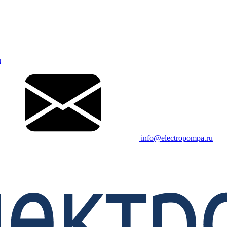
u
info@electropompa.ru