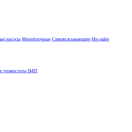
ые насосы
Моноблочные
Самовсасывающие
Ин-лайн
е термостаты IMIT