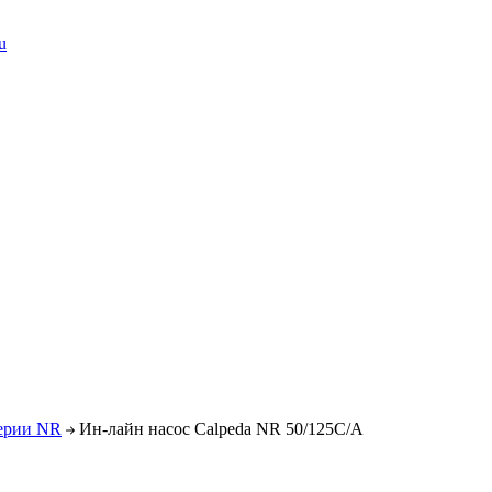
u
серии NR
Ин-лайн насос Calpeda NR 50/125C/A