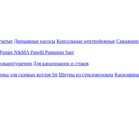
нчатые
Дренажные насосы
Консольные центробежные
Скважинн
Pumps
NikMA
Panelli
Pumpiran
Saer
пожаротушения
Для канализации и стоков
ика для газовых котлов Sit
Шнуры из стекловолокна
Капилярны