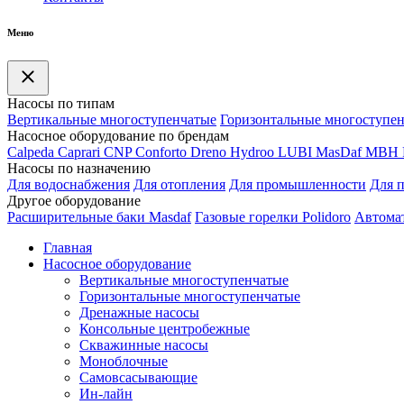
Меню
Насосы по типам
Вертикальные многоступенчатые
Горизонтальные многоступе
Насосное оборудование по брендам
Calpeda
Caprari
CNP
Conforto
Dreno
Hydroo
LUBI
Mas
Daf
MBH
Насосы по назначению
Для водоснабжения
Для отопления
Для промышленности
Для 
Другое оборудование
Расширительные баки Masdaf
Газовые горелки Polidoro
Автомат
Главная
Насосное оборудование
Вертикальные многоступенчатые
Горизонтальные многоступенчатые
Дренажные насосы
Консольные центробежные
Скважинные насосы
Моноблочные
Самовсасывающие
Ин-лайн