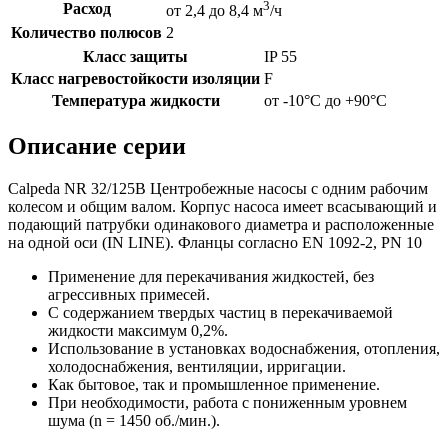
3
Расход
от 2,4 до 8,4 м
/ч
Количество полюсов
2
Класс защиты
IP 55
Класс нагревостойкости изоляции
F
Температура жидкости
от -10°C до +90°C
Описание серии
Calpeda NR 32/125B Центробежные насосы с одним рабочим
колесом и общим валом. Корпус насоса имеет всасывающий и
подающий патрубки одинакового диаметра и расположенные
на одной оси (IN LINE). Фланцы согласно EN 1092-2, PN 10
Применение для перекачивания жидкостей, без
агрессивных примесей.
С содержанием твердых частиц в перекачиваемой
жидкости максимум 0,2%.
Использование в установках водоснабжения, отопления,
холодоснабжения, вентиляции, ирригации.
Как бытовое, так и промышленное применение.
При необходимости, работа с пониженным уровнем
шума (n = 1450 об./мин.).