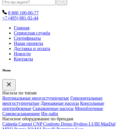
8 800 100-00-77
+7 (495) 981-92-44
Главная
Сервисная служба
Сертификаты
Наши проекты
Доставка и оплата
Новости
Контакты
Меню
Насосы по типам
Вертикальные многоступенчатые
Горизонтальные
многоступенчатые
Дренажные насосы
Консольные
центробежные
Скважинные насосы
Моноблочные
Самовсасывающие
Ин-лайн
Насосное оборудование по брендам
Calpeda
Caprari
CNP
Conforto
Dreno
Hydroo
LUBI
Mas
Daf