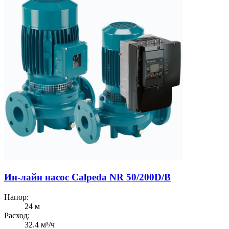
Ин-лайн насос Calpeda NR 50/200D/B
Напор:
24 м
Расход:
32.4 м³/ч