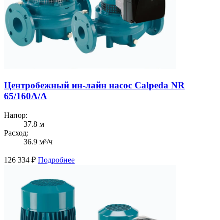
Центробежный ин-лайн насос Calpeda NR
65/160A/A
Напор:
37.8 м
Расход:
36.9 м³/ч
126 334
₽
Подробнее