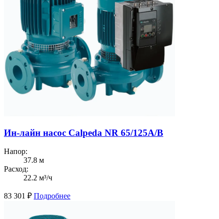
Ин-лайн насос Calpeda NR 65/125A/B
Напор:
37.8 м
Расход:
22.2 м³/ч
83 301
₽
Подробнее