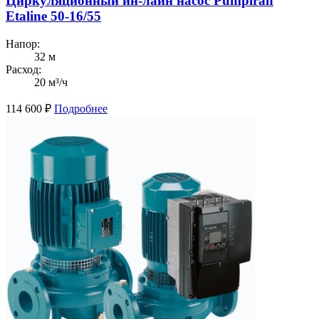
Циркуляционный ин-лайн насос Pumpiran
Etaline 50-16/55
Напор:
32 м
Расход:
20 м³/ч
114 600
₽
Подробнее