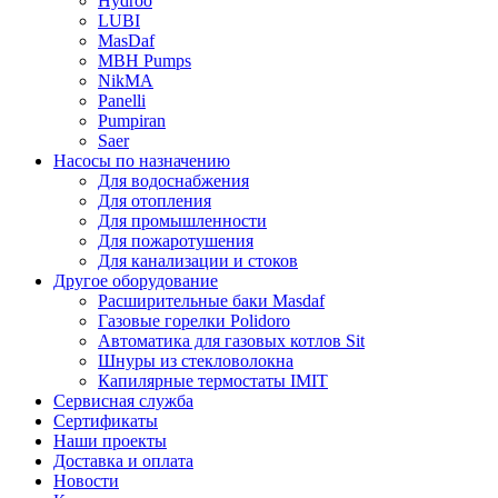
Hydroo
LUBI
Mas
Daf
MBH
Pumps
NikMA
Panelli
Pumpiran
Saer
Насосы по назначению
Для водоснабжения
Для отопления
Для промышленности
Для пожаротушения
Для канализации и стоков
Другое оборудование
Расширительные баки Masdaf
Газовые горелки Polidoro
Автоматика для газовых котлов Sit
Шнуры из стекловолокна
Капилярные термостаты IMIT
Сервисная служба
Сертификаты
Наши проекты
Доставка и оплата
Новости