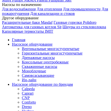
MBH
Pumps
NikMA
Panelli
Pumpiran
Saer
Насосы по назначению
Для водоснабжения
Для отопления
Для промышленности
Для
пожаротушения
Для канализации и стоков
Другое оборудование
Расширительные баки Masdaf
Газовые горелки Polidoro
Автоматика для газовых котлов Sit
Шнуры из стекловолокна
Капилярные термостаты IMIT
Главная
Насосное оборудование
Вертикальные многоступенчатые
Горизонтальные многоступенчатые
Дренажные насосы
Консольные центробежные
Скважинные насосы
Моноблочные
Самовсасывающие
Ин-лайн
Насосное оборудование по брендам
Calpeda
Caprari
CNP
Conforto
Dreno