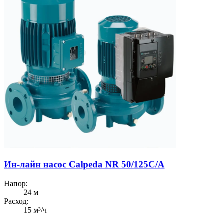
Ин-лайн насос Calpeda NR 50/125C/A
Напор:
24 м
Расход:
15 м³/ч