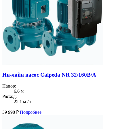
Ин-лайн насос Calpeda NR 32/160B/A
Напор:
6.6 м
Расход:
25.1 м³/ч
39 998
₽
Подробнее