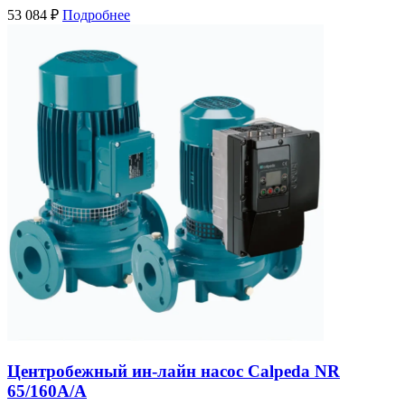
53 084
₽
Подробнее
Центробежный ин-лайн насос Calpeda NR
65/160A/A