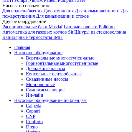
MBH
Pumps
NikMA
Panelli
Pumpiran
Saer
Насосы по назначению
Для водоснабжения
Для отопления
Для промышленности
Для
пожаротушения
Для канализации и стоков
Другое оборудование
Расширительные баки Masdaf
Газовые горелки Polidoro
Автоматика для газовых котлов Sit
Шнуры из стекловолокна
Капилярные термостаты IMIT
Главная
Насосное оборудование
Вертикальные многоступенчатые
Горизонтальные многоступенчатые
Дренажные насосы
Консольные центробежные
Скважинные насосы
Моноблочные
Самовсасывающие
Ин-лайн
Насосное оборудование по брендам
Calpeda
Caprari
CNP
Conforto
Dreno