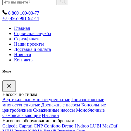
8 800 100-00-77
+7 (495) 981-92-44
Главная
Сервисная служба
Сертификаты
Наши проекты
Доставка и оплата
Новости
Контакты
Меню
Насосы по типам
Вертикальные многоступенчатые
Горизонтальные
многоступенчатые
Дренажные насосы
Консольные
центробежные
Скважинные насосы
Моноблочные
Самовсасывающие
Ин-лайн
Насосное оборудование по брендам
Calpeda
Caprari
CNP
Conforto
Dreno
Hydroo
LUBI
Mas
Daf