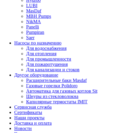
Hydroo
LUBI
Mas
Daf
MBH
Pumps
NikMA
Panelli
Pumpiran
Saer
Насосы по назначению
Для водоснабжения
Для отопления
Для промышленности
Для пожаротушения
Для канализации и стоков
Другое оборудование
Расширительные баки Masdaf
Газовые горелки Polidoro
Автоматика для газовых котлов Sit
Шнуры из стекловолокна
Капилярные термостаты IMIT
Сервисная служба
Сертификаты
Наши проекты
Доставка и оплата
Новости