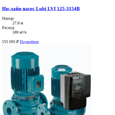
Ин-лайн насос Lubi LVI 125-3154B
Напор:
27.8 м
Расход:
189 м³/ч
555 095
₽
Подробнее