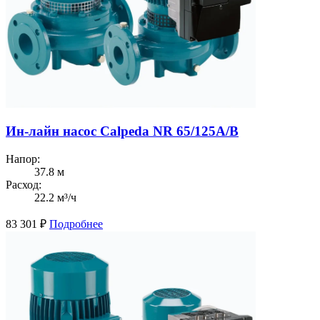
Ин-лайн насос Calpeda NR 65/125A/B
Напор:
37.8 м
Расход:
22.2 м³/ч
83 301
₽
Подробнее