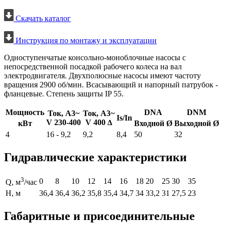
Скачать каталог
Инструкция по монтажу и эксплуатации
Одноступенчатые консольно-моноблочные насосы с
непосредственной посадкой рабочего колеса на вал
электродвигателя. Двухполюсные насосы имеют частоту
вращения 2900 об/мин. Всасывающий и напорный патрубок -
фланцевые. Степень защиты IP 55.
Мощность
DNA
DNM
Ток, А3~
Ток, А3~
Is/In
V 230-400
V 400
Δ
кВт
Входной Ø
Выходной Ø
4
16 - 9,2
9,2
8,4
50
32
Гидравлические характеристики
3
0
8
10
12
14
16
18
20
25
30
35
Q, м
/час
H, м
36,4
36,4
36,2
35,8
35,4
34,7
34
33,2
31
27,5
23
Габаритные и присоединительные