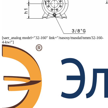
[saer_analog model="32-160" link="/nasosy/masdaf/nmm/32-160-
4-kw/"]