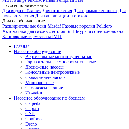
MBH
Pumps
NikMA
Panelli
Pumpiran
Saer
Насосы по назначению
Для водоснабжения
Для отопления
Для промышленности
Для
пожаротушения
Для канализации и стоков
Другое оборудование
Расширительные баки Masdaf
Газовые горелки Polidoro
Автоматика для газовых котлов Sit
Шнуры из стекловолокна
Капилярные термостаты IMIT
Главная
Насосное оборудование
Вертикальные многоступенчатые
Горизонтальные многоступенчатые
Дренажные насосы
Консольные центробежные
Скважинные насосы
Моноблочные
Самовсасывающие
Ин-лайн
Насосное оборудование по брендам
Calpeda
Caprari
CNP
Conforto
Dreno