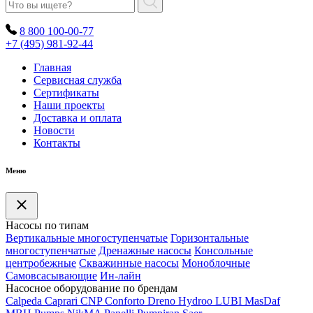
8 800 100-00-77
+7 (495) 981-92-44
Главная
Сервисная служба
Сертификаты
Наши проекты
Доставка и оплата
Новости
Контакты
Меню
Насосы по типам
Вертикальные многоступенчатые
Горизонтальные
многоступенчатые
Дренажные насосы
Консольные
центробежные
Скважинные насосы
Моноблочные
Самовсасывающие
Ин-лайн
Насосное оборудование по брендам
Calpeda
Caprari
CNP
Conforto
Dreno
Hydroo
LUBI
Mas
Daf