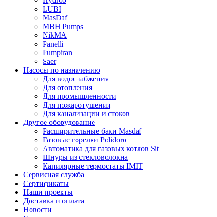
Hydroo
LUBI
Mas
Daf
MBH
Pumps
NikMA
Panelli
Pumpiran
Saer
Насосы по назначению
Для водоснабжения
Для отопления
Для промышленности
Для пожаротушения
Для канализации и стоков
Другое оборудование
Расширительные баки Masdaf
Газовые горелки Polidoro
Автоматика для газовых котлов Sit
Шнуры из стекловолокна
Капилярные термостаты IMIT
Сервисная служба
Сертификаты
Наши проекты
Доставка и оплата
Новости