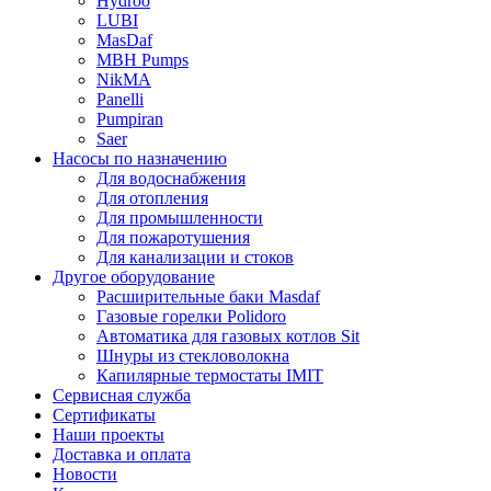
Hydroo
LUBI
Mas
Daf
MBH
Pumps
NikMA
Panelli
Pumpiran
Saer
Насосы по назначению
Для водоснабжения
Для отопления
Для промышленности
Для пожаротушения
Для канализации и стоков
Другое оборудование
Расширительные баки Masdaf
Газовые горелки Polidoro
Автоматика для газовых котлов Sit
Шнуры из стекловолокна
Капилярные термостаты IMIT
Сервисная служба
Сертификаты
Наши проекты
Доставка и оплата
Новости