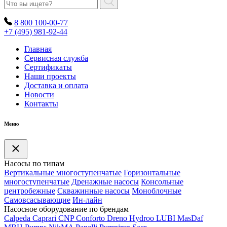
8 800 100-00-77
+7 (495) 981-92-44
Главная
Сервисная служба
Сертификаты
Наши проекты
Доставка и оплата
Новости
Контакты
Меню
Насосы по типам
Вертикальные многоступенчатые
Горизонтальные
многоступенчатые
Дренажные насосы
Консольные
центробежные
Скважинные насосы
Моноблочные
Самовсасывающие
Ин-лайн
Насосное оборудование по брендам
Calpeda
Caprari
CNP
Conforto
Dreno
Hydroo
LUBI
Mas
Daf