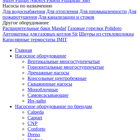
MBH
Pumps
NikMA
Panelli
Pumpiran
Saer
Насосы по назначению
Для водоснабжения
Для отопления
Для промышленности
Для
пожаротушения
Для канализации и стоков
Другое оборудование
Расширительные баки Masdaf
Газовые горелки Polidoro
Автоматика для газовых котлов Sit
Шнуры из стекловолокна
Капилярные термостаты IMIT
Главная
Насосное оборудование
Вертикальные многоступенчатые
Горизонтальные многоступенчатые
Дренажные насосы
Консольные центробежные
Скважинные насосы
Моноблочные
Самовсасывающие
Ин-лайн
Насосное оборудование по брендам
Calpeda
Caprari
CNP
Conforto
Dreno