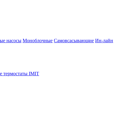
ые насосы
Моноблочные
Самовсасывающие
Ин-лайн
е термостаты IMIT