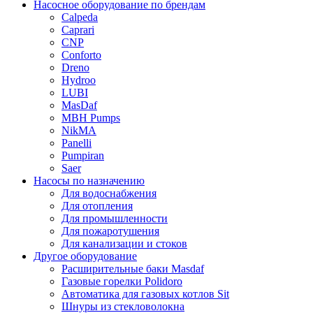
Насосное оборудование по брендам
Calpeda
Caprari
CNP
Conforto
Dreno
Hydroo
LUBI
Mas
Daf
MBH
Pumps
NikMA
Panelli
Pumpiran
Saer
Насосы по назначению
Для водоснабжения
Для отопления
Для промышленности
Для пожаротушения
Для канализации и стоков
Другое оборудование
Расширительные баки Masdaf
Газовые горелки Polidoro
Автоматика для газовых котлов Sit
Шнуры из стекловолокна