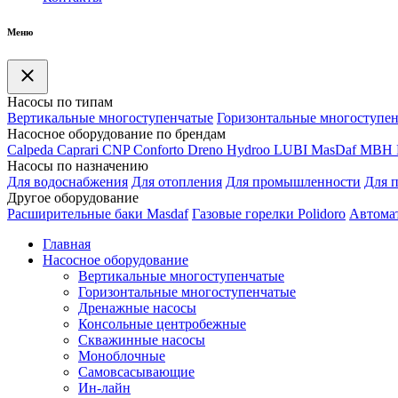
Меню
Насосы по типам
Вертикальные многоступенчатые
Горизонтальные многоступе
Насосное оборудование по брендам
Calpeda
Caprari
CNP
Conforto
Dreno
Hydroo
LUBI
Mas
Daf
MBH
Насосы по назначению
Для водоснабжения
Для отопления
Для промышленности
Для 
Другое оборудование
Расширительные баки Masdaf
Газовые горелки Polidoro
Автомат
Главная
Насосное оборудование
Вертикальные многоступенчатые
Горизонтальные многоступенчатые
Дренажные насосы
Консольные центробежные
Скважинные насосы
Моноблочные
Самовсасывающие
Ин-лайн