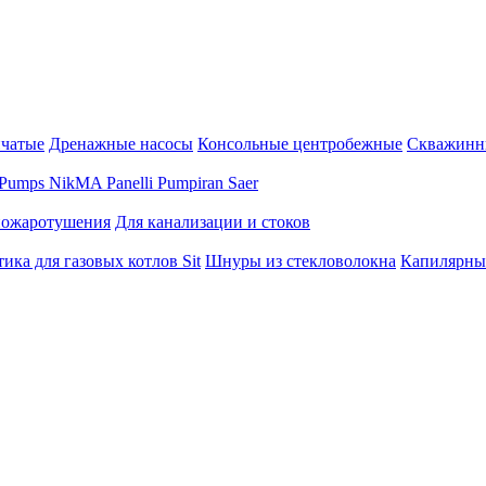
нчатые
Дренажные насосы
Консольные центробежные
Скважинн
Pumps
NikMA
Panelli
Pumpiran
Saer
пожаротушения
Для канализации и стоков
ика для газовых котлов Sit
Шнуры из стекловолокна
Капилярны