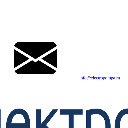
u
info@electropompa.ru