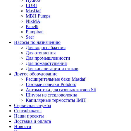
Hydroo
LUBI
Mas
Daf
MBH
Pumps
NikMA
Panelli
Pumpiran
Saer
Насосы по назначению
Для водоснабжения
Для отопления
Для промышленности
Для пожаротушения
Для канализации и стоков
Другое оборудование
Расширительные баки Masdaf
Газовые горелки Polidoro
Автоматика для газовых котлов Sit
Шнуры из стекловолокна
Капилярные термостаты IMIT
Сервисная служба
Сертификаты
Наши проекты
Доставка и оплата
Новости