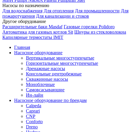
MBH
Pumps
NikMA
Panelli
Pumpiran
Saer
Насосы по назначению
Для водоснабжения
Для отопления
Для промышленности
Для
пожаротушения
Для канализации и стоков
Другое оборудование
Расширительные баки Masdaf
Газовые горелки Polidoro
Автоматика для газовых котлов Sit
Шнуры из стекловолокна
Капилярные термостаты IMIT
Главная
Насосное оборудование
Вертикальные многоступенчатые
Горизонтальные многоступенчатые
Дренажные насосы
Консольные центробежные
Скважинные насосы
Моноблочные
Самовсасывающие
Ин-лайн
Насосное оборудование по брендам
Calpeda
Caprari
CNP
Conforto
Dreno