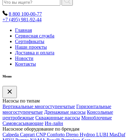
8 800 100-00-77
+7 (495) 981-92-44
Главная
Сервисная служба
Сертификаты
Наши проекты
Доставка и оплата
Новости
Контакты
Меню
Насосы по типам
Вертикальные многоступенчатые
Горизонтальные
многоступенчатые
Дренажные насосы
Консольные
центробежные
Скважинные насосы
Моноблочные
Самовсасывающие
Ин-лайн
Насосное оборудование по брендам
Calpeda
Caprari
CNP
Conforto
Dreno
Hydroo
LUBI
Mas
Daf