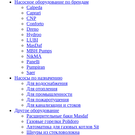
Насосное оборудование по брендам
Calpeda
Caprari
CNP
Conforto
Dreno
Hydroo
LUBI
Mas
Daf
MBH
Pumps
NikMA
Panelli
Pumpiran
Saer
Насосы по назначению
Для водоснабжения
Для отопления
Для промышленности
Для пожаротушения
Для канализации и стоков
Другое оборудование
Расширительные баки Masdaf
Газовые горелки Polidoro
Автоматика для газовых котлов Sit
Шнуры из стекловолокна