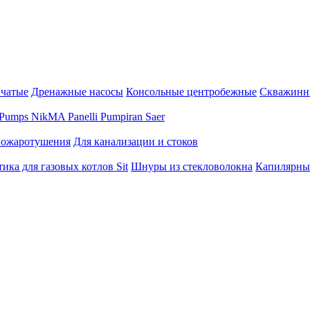
нчатые
Дренажные насосы
Консольные центробежные
Скважинн
Pumps
NikMA
Panelli
Pumpiran
Saer
пожаротушения
Для канализации и стоков
ика для газовых котлов Sit
Шнуры из стекловолокна
Капилярны