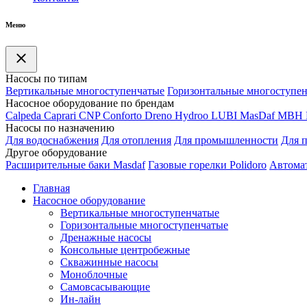
Меню
Насосы по типам
Вертикальные многоступенчатые
Горизонтальные многоступе
Насосное оборудование по брендам
Calpeda
Caprari
CNP
Conforto
Dreno
Hydroo
LUBI
Mas
Daf
MBH
Насосы по назначению
Для водоснабжения
Для отопления
Для промышленности
Для 
Другое оборудование
Расширительные баки Masdaf
Газовые горелки Polidoro
Автомат
Главная
Насосное оборудование
Вертикальные многоступенчатые
Горизонтальные многоступенчатые
Дренажные насосы
Консольные центробежные
Скважинные насосы
Моноблочные
Самовсасывающие
Ин-лайн