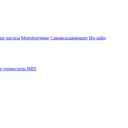
ые насосы
Моноблочные
Самовсасывающие
Ин-лайн
е термостаты IMIT