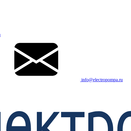
u
info@electropompa.ru