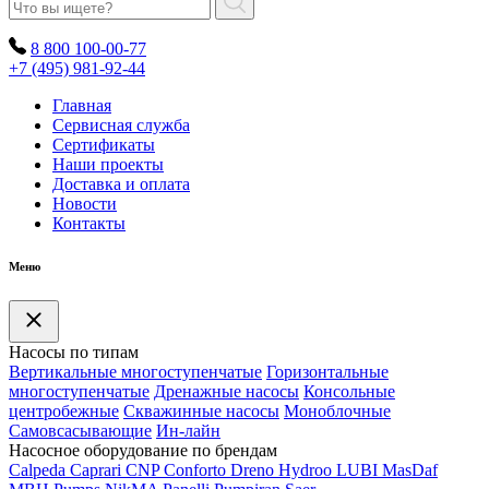
8 800 100-00-77
+7 (495) 981-92-44
Главная
Сервисная служба
Сертификаты
Наши проекты
Доставка и оплата
Новости
Контакты
Меню
Насосы по типам
Вертикальные многоступенчатые
Горизонтальные
многоступенчатые
Дренажные насосы
Консольные
центробежные
Скважинные насосы
Моноблочные
Самовсасывающие
Ин-лайн
Насосное оборудование по брендам
Calpeda
Caprari
CNP
Conforto
Dreno
Hydroo
LUBI
Mas
Daf