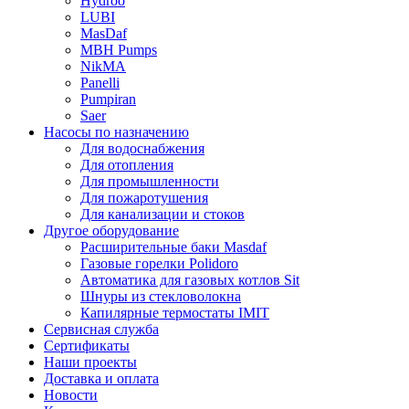
Hydroo
LUBI
Mas
Daf
MBH
Pumps
NikMA
Panelli
Pumpiran
Saer
Насосы по назначению
Для водоснабжения
Для отопления
Для промышленности
Для пожаротушения
Для канализации и стоков
Другое оборудование
Расширительные баки Masdaf
Газовые горелки Polidoro
Автоматика для газовых котлов Sit
Шнуры из стекловолокна
Капилярные термостаты IMIT
Сервисная служба
Сертификаты
Наши проекты
Доставка и оплата
Новости