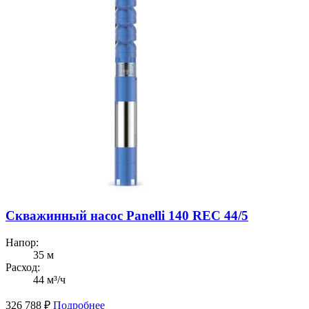
Скважинный насос Panelli 140 REC 44/5
Напор:
35 м
Расход:
44 м³/ч
326 788
₽
Подробнее