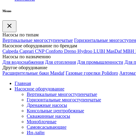
Меню
Насосы по типам
Вертикальные многоступенчатые
Горизонтальные многоступе
Насосное оборудование по брендам
Calpeda
Caprari
CNP
Conforto
Dreno
Hydroo
LUBI
Mas
Daf
MBH
Насосы по назначению
Для водоснабжения
Для отопления
Для промышленности
Для 
Другое оборудование
Расширительные баки Masdaf
Газовые горелки Polidoro
Автомат
Главная
Насосное оборудование
Вертикальные многоступенчатые
Горизонтальные многоступенчатые
Дренажные насосы
Консольные центробежные
Скважинные насосы
Моноблочные
Самовсасывающие
Ин-лайн