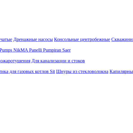
нчатые
Дренажные насосы
Консольные центробежные
Скважинн
Pumps
NikMA
Panelli
Pumpiran
Saer
пожаротушения
Для канализации и стоков
ика для газовых котлов Sit
Шнуры из стекловолокна
Капилярны