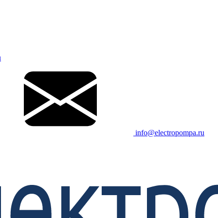
u
info@electropompa.ru