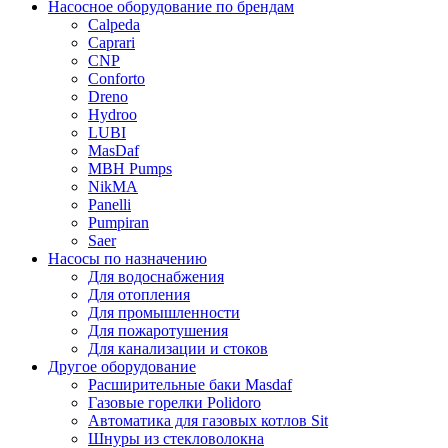
Насосное оборудование по брендам
Calpeda
Caprari
CNP
Conforto
Dreno
Hydroo
LUBI
Mas
Daf
MBH
Pumps
NikMA
Panelli
Pumpiran
Saer
Насосы по назначению
Для водоснабжения
Для отопления
Для промышленности
Для пожаротушения
Для канализации и стоков
Другое оборудование
Расширительные баки Masdaf
Газовые горелки Polidoro
Автоматика для газовых котлов Sit
Шнуры из стекловолокна