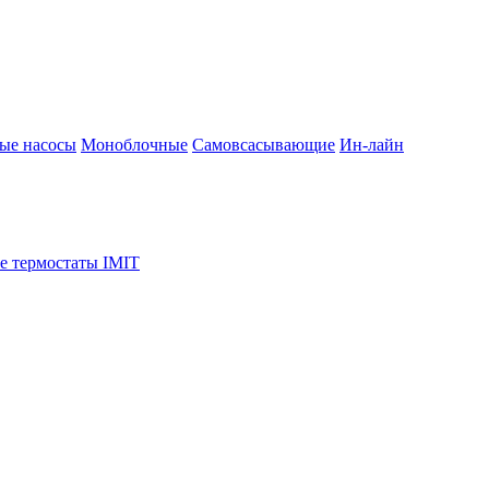
ые насосы
Моноблочные
Самовсасывающие
Ин-лайн
е термостаты IMIT