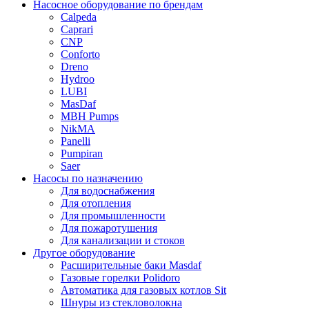
Насосное оборудование по брендам
Calpeda
Caprari
CNP
Conforto
Dreno
Hydroo
LUBI
Mas
Daf
MBH
Pumps
NikMA
Panelli
Pumpiran
Saer
Насосы по назначению
Для водоснабжения
Для отопления
Для промышленности
Для пожаротушения
Для канализации и стоков
Другое оборудование
Расширительные баки Masdaf
Газовые горелки Polidoro
Автоматика для газовых котлов Sit
Шнуры из стекловолокна