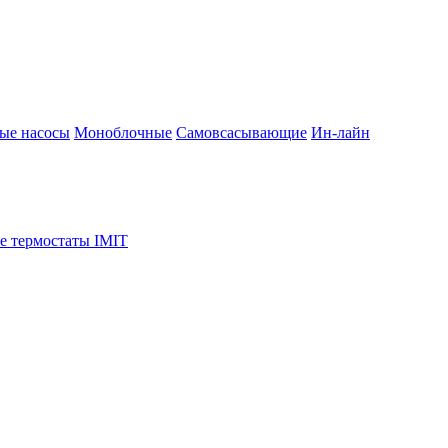
ые насосы
Моноблочные
Самовсасывающие
Ин-лайн
е термостаты IMIT