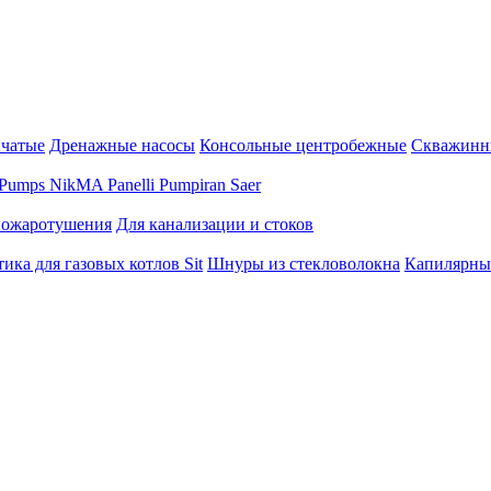
нчатые
Дренажные насосы
Консольные центробежные
Скважинн
Pumps
NikMA
Panelli
Pumpiran
Saer
пожаротушения
Для канализации и стоков
ика для газовых котлов Sit
Шнуры из стекловолокна
Капилярны