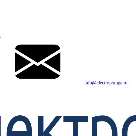
u
info@electropompa.ru