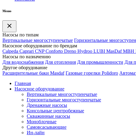
Меню
Насосы по типам
Вертикальные многоступенчатые
Горизонтальные многоступе
Насосное оборудование по брендам
Calpeda
Caprari
CNP
Conforto
Dreno
Hydroo
LUBI
Mas
Daf
MBH
Насосы по назначению
Для водоснабжения
Для отопления
Для промышленности
Для 
Другое оборудование
Расширительные баки Masdaf
Газовые горелки Polidoro
Автомат
Главная
Насосное оборудование
Вертикальные многоступенчатые
Горизонтальные многоступенчатые
Дренажные насосы
Консольные центробежные
Скважинные насосы
Моноблочные
Самовсасывающие
Ин-лайн