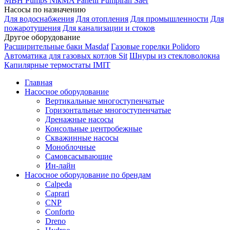
MBH
Pumps
NikMA
Panelli
Pumpiran
Saer
Насосы по назначению
Для водоснабжения
Для отопления
Для промышленности
Для
пожаротушения
Для канализации и стоков
Другое оборудование
Расширительные баки Masdaf
Газовые горелки Polidoro
Автоматика для газовых котлов Sit
Шнуры из стекловолокна
Капилярные термостаты IMIT
Главная
Насосное оборудование
Вертикальные многоступенчатые
Горизонтальные многоступенчатые
Дренажные насосы
Консольные центробежные
Скважинные насосы
Моноблочные
Самовсасывающие
Ин-лайн
Насосное оборудование по брендам
Calpeda
Caprari
CNP
Conforto
Dreno