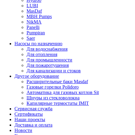
Hydroo
LUBI
Mas
Daf
MBH
Pumps
NikMA
Panelli
Pumpiran
Saer
Насосы по назначению
Для водоснабжения
Для отопления
Для промышленности
Для пожаротушения
Для канализации и стоков
Другое оборудование
Расширительные баки Masdaf
Газовые горелки Polidoro
Автоматика для газовых котлов Sit
Шнуры из стекловолокна
Капилярные термостаты IMIT
Сервисная служба
Сертификаты
Наши проекты
Доставка и оплата
Новости