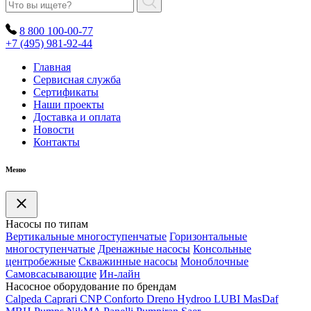
8 800 100-00-77
+7 (495) 981-92-44
Главная
Сервисная служба
Сертификаты
Наши проекты
Доставка и оплата
Новости
Контакты
Меню
Насосы по типам
Вертикальные многоступенчатые
Горизонтальные
многоступенчатые
Дренажные насосы
Консольные
центробежные
Скважинные насосы
Моноблочные
Самовсасывающие
Ин-лайн
Насосное оборудование по брендам
Calpeda
Caprari
CNP
Conforto
Dreno
Hydroo
LUBI
Mas
Daf