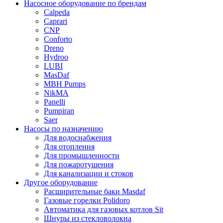
Насосное оборудование по брендам
Calpeda
Caprari
CNP
Conforto
Dreno
Hydroo
LUBI
Mas
Daf
MBH
Pumps
NikMA
Panelli
Pumpiran
Saer
Насосы по назначению
Для водоснабжения
Для отопления
Для промышленности
Для пожаротушения
Для канализации и стоков
Другое оборудование
Расширительные баки Masdaf
Газовые горелки Polidoro
Автоматика для газовых котлов Sit
Шнуры из стекловолокна