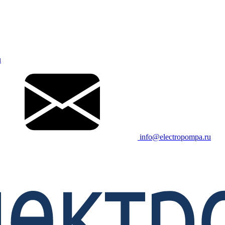
u
info@electropompa.ru