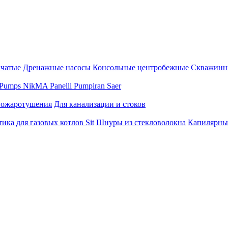
нчатые
Дренажные насосы
Консольные центробежные
Скважинн
Pumps
NikMA
Panelli
Pumpiran
Saer
пожаротушения
Для канализации и стоков
ика для газовых котлов Sit
Шнуры из стекловолокна
Капилярны