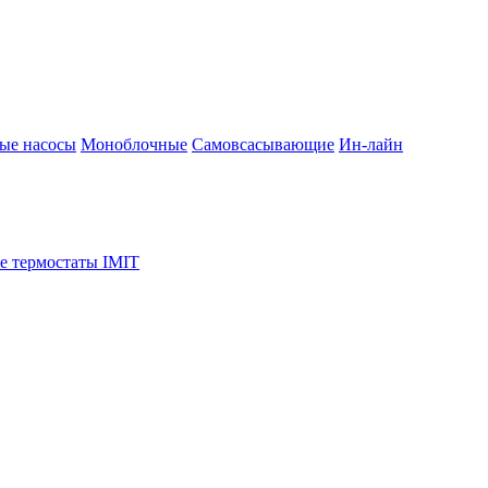
ые насосы
Моноблочные
Самовсасывающие
Ин-лайн
е термостаты IMIT