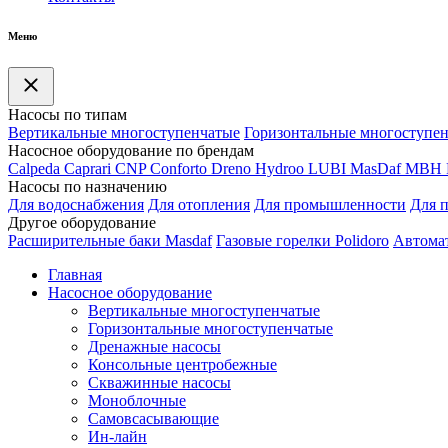
Меню
Насосы по типам
Вертикальные многоступенчатые
Горизонтальные многоступе
Насосное оборудование по брендам
Calpeda
Caprari
CNP
Conforto
Dreno
Hydroo
LUBI
Mas
Daf
MBH
Насосы по назначению
Для водоснабжения
Для отопления
Для промышленности
Для 
Другое оборудование
Расширительные баки Masdaf
Газовые горелки Polidoro
Автомат
Главная
Насосное оборудование
Вертикальные многоступенчатые
Горизонтальные многоступенчатые
Дренажные насосы
Консольные центробежные
Скважинные насосы
Моноблочные
Самовсасывающие
Ин-лайн