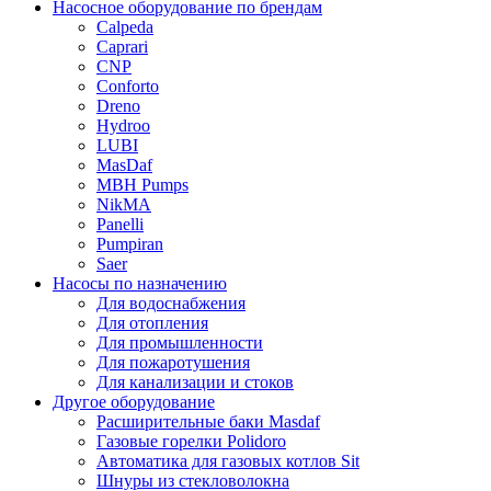
Насосное оборудование по брендам
Calpeda
Caprari
CNP
Conforto
Dreno
Hydroo
LUBI
Mas
Daf
MBH
Pumps
NikMA
Panelli
Pumpiran
Saer
Насосы по назначению
Для водоснабжения
Для отопления
Для промышленности
Для пожаротушения
Для канализации и стоков
Другое оборудование
Расширительные баки Masdaf
Газовые горелки Polidoro
Автоматика для газовых котлов Sit
Шнуры из стекловолокна