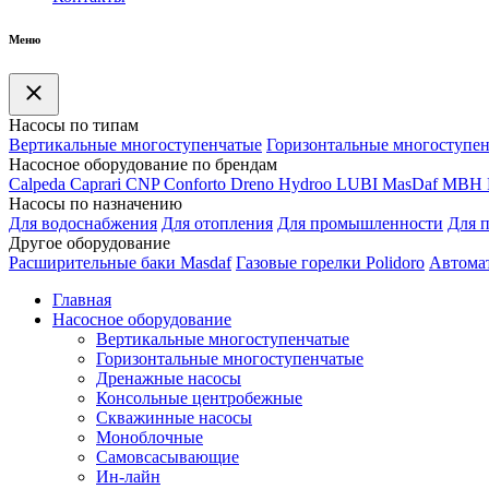
Меню
Насосы по типам
Вертикальные многоступенчатые
Горизонтальные многоступе
Насосное оборудование по брендам
Calpeda
Caprari
CNP
Conforto
Dreno
Hydroo
LUBI
Mas
Daf
MBH
Насосы по назначению
Для водоснабжения
Для отопления
Для промышленности
Для 
Другое оборудование
Расширительные баки Masdaf
Газовые горелки Polidoro
Автомат
Главная
Насосное оборудование
Вертикальные многоступенчатые
Горизонтальные многоступенчатые
Дренажные насосы
Консольные центробежные
Скважинные насосы
Моноблочные
Самовсасывающие
Ин-лайн