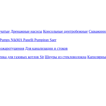
нчатые
Дренажные насосы
Консольные центробежные
Скважинн
Pumps
NikMA
Panelli
Pumpiran
Saer
пожаротушения
Для канализации и стоков
ика для газовых котлов Sit
Шнуры из стекловолокна
Капилярны