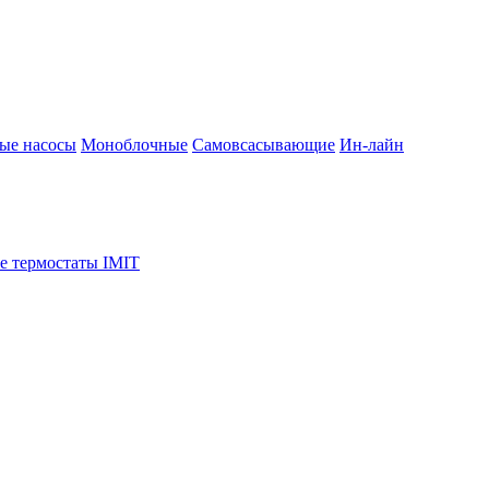
ые насосы
Моноблочные
Самовсасывающие
Ин-лайн
е термостаты IMIT