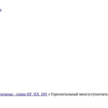
u
енчатые - серии HF, HX, HN
Горизонтальный многоступенчаты