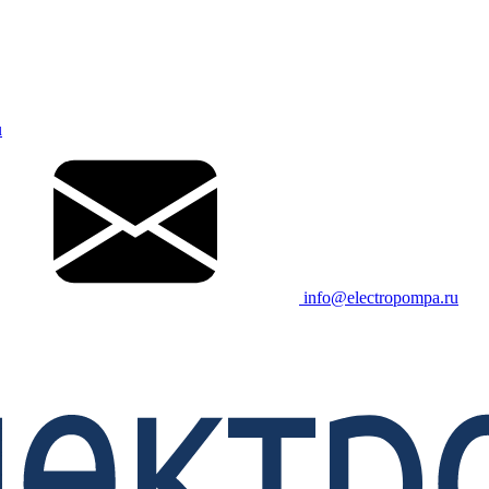
u
info@electropompa.ru