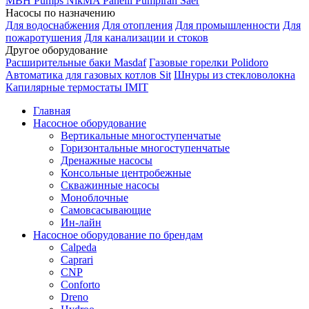
MBH
Pumps
NikMA
Panelli
Pumpiran
Saer
Насосы по назначению
Для водоснабжения
Для отопления
Для промышленности
Для
пожаротушения
Для канализации и стоков
Другое оборудование
Расширительные баки Masdaf
Газовые горелки Polidoro
Автоматика для газовых котлов Sit
Шнуры из стекловолокна
Капилярные термостаты IMIT
Главная
Насосное оборудование
Вертикальные многоступенчатые
Горизонтальные многоступенчатые
Дренажные насосы
Консольные центробежные
Скважинные насосы
Моноблочные
Самовсасывающие
Ин-лайн
Насосное оборудование по брендам
Calpeda
Caprari
CNP
Conforto
Dreno