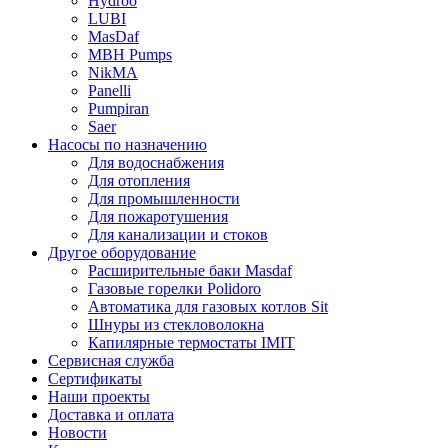
Hydroo
LUBI
Mas
Daf
MBH
Pumps
NikMA
Panelli
Pumpiran
Saer
Насосы по назначению
Для водоснабжения
Для отопления
Для промышленности
Для пожаротушения
Для канализации и стоков
Другое оборудование
Расширительные баки Masdaf
Газовые горелки Polidoro
Автоматика для газовых котлов Sit
Шнуры из стекловолокна
Капилярные термостаты IMIT
Сервисная служба
Сертификаты
Наши проекты
Доставка и оплата
Новости