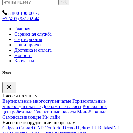
8 800 100-00-77
+7 (495) 981-92-44
Главная
Сервисная служба
Сертификаты
Наши проекты
Доставка и оплата
Новости
Контакты
Меню
Насосы по типам
Вертикальные многоступенчатые
Горизонтальные
многоступенчатые
Дренажные насосы
Консольные
центробежные
Скважинные насосы
Моноблочные
Самовсасывающие
Ин-лайн
Насосное оборудование по брендам
Calpeda
Caprari
CNP
Conforto
Dreno
Hydroo
LUBI
Mas
Daf