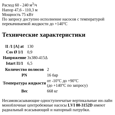
3
Расход 60 - 240 м
/ч
Напор 47,6 - 110,3 м
Мощность 75 кВт
По запросу доступно исполнение насосов с температурой
перекачиваемой жидкости до +140°C
Технические характеристики
l1 /1 [A] at
130
Cos Ø 1/1
0,9
Напряжение
3x380-415Δ
Istart I1/1
6,5
Количество полюсов
2
PN
16 бар
от -10°C до +90°C
Температура жидкости
(до +140°C по запросу)
Вес
668 кг
Несамовсасывающие одноступенчатые вертикальные ин-лайн
моноблочные центробежные насосы
LVI 80-3152D
имеют
радиальный всасывающий и напорный патрубки.