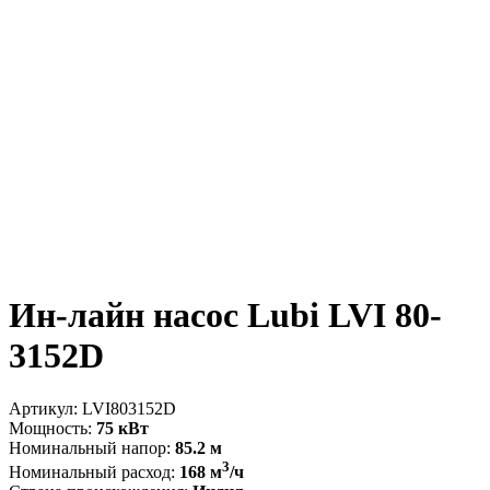
Ин-лайн насос Lubi LVI 80-
3152D
Артикул:
LVI803152D
Мощность:
75 кВт
Номинальный напор:
85.2 м
3
Номинальный расход:
168 м
/ч