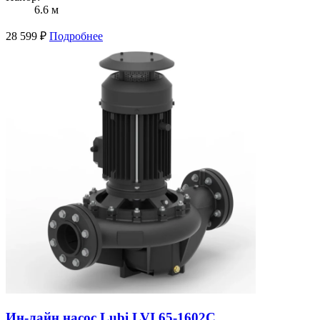
6.6 м
28 599
₽
Подробнее
Ин-лайн насос Lubi LVI 65-1602C