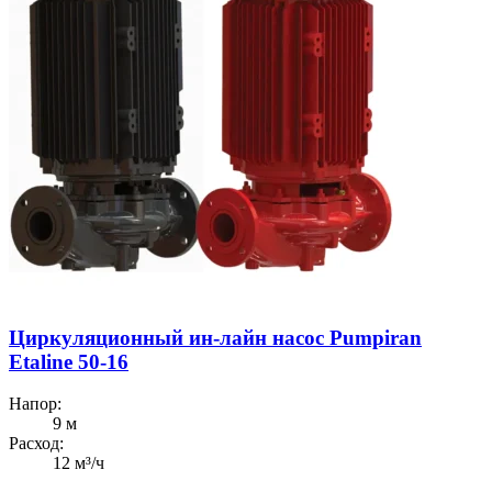
Циркуляционный ин-лайн насос Pumpiran
Etaline 50-16
Напор:
9 м
Расход:
12 м³/ч