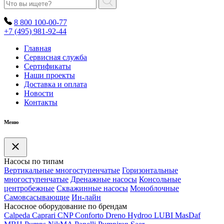
8 800 100-00-77
+7 (495) 981-92-44
Главная
Сервисная служба
Сертификаты
Наши проекты
Доставка и оплата
Новости
Контакты
Меню
Насосы по типам
Вертикальные многоступенчатые
Горизонтальные
многоступенчатые
Дренажные насосы
Консольные
центробежные
Скважинные насосы
Моноблочные
Самовсасывающие
Ин-лайн
Насосное оборудование по брендам
Calpeda
Caprari
CNP
Conforto
Dreno
Hydroo
LUBI
Mas
Daf