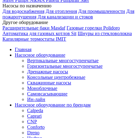
MBH
Pumps
NikMA
Panelli
Pumpiran
Saer
Насосы по назначению
Для водоснабжения
Для отопления
Для промышленности
Для
пожаротушения
Для канализации и стоков
Другое оборудование
Расширительные баки Masdaf
Газовые горелки Polidoro
Автоматика для газовых котлов Sit
Шнуры из стекловолокна
Капилярные термостаты IMIT
Главная
Насосное оборудование
Вертикальные многоступенчатые
Горизонтальные многоступенчатые
Дренажные насосы
Консольные центробежные
Скважинные насосы
Моноблочные
Самовсасывающие
Ин-лайн
Насосное оборудование по брендам
Calpeda
Caprari
CNP
Conforto
Dreno