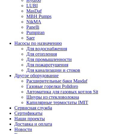
Hydroo
LUBI
Mas
Daf
MBH
Pumps
NikMA
Panelli
Pumpiran
Saer
Насосы по назначению
Для водоснабжения
Для отопления
Для промышленности
Для пожаротушения
Для канализации и стоков
Другое оборудование
Расширительные баки Masdaf
Газовые горелки Polidoro
Автоматика для газовых котлов Sit
Шнуры из стекловолокна
Капилярные термостаты IMIT
Сервисная служба
Сертификаты
Наши проекты
Доставка и оплата
Новости