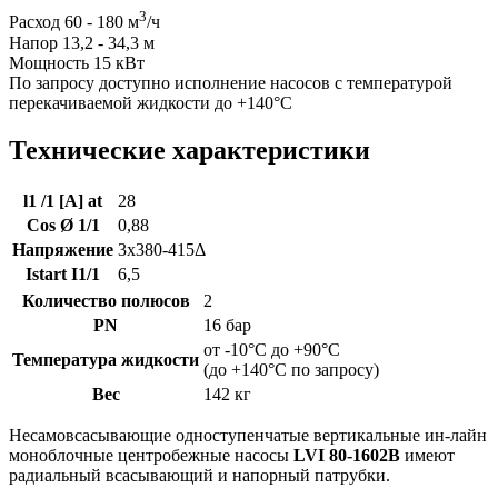
3
Расход 60 - 180 м
/ч
Напор 13,2 - 34,3 м
Мощность 15 кВт
По запросу доступно исполнение насосов с температурой
перекачиваемой жидкости до +140°C
Технические характеристики
l1 /1 [A] at
28
Cos Ø 1/1
0,88
Напряжение
3x380-415Δ
Istart I1/1
6,5
Количество полюсов
2
PN
16 бар
от -10°C до +90°C
Температура жидкости
(до +140°C по запросу)
Вес
142 кг
Несамовсасывающие одноступенчатые вертикальные ин-лайн
моноблочные центробежные насосы
LVI 80-1602B
имеют
радиальный всасывающий и напорный патрубки.