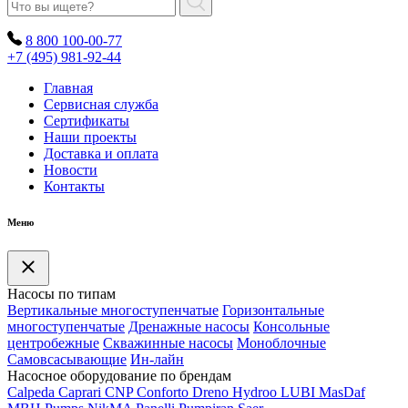
8 800 100-00-77
+7 (495) 981-92-44
Главная
Сервисная служба
Сертификаты
Наши проекты
Доставка и оплата
Новости
Контакты
Меню
Насосы по типам
Вертикальные многоступенчатые
Горизонтальные
многоступенчатые
Дренажные насосы
Консольные
центробежные
Скважинные насосы
Моноблочные
Самовсасывающие
Ин-лайн
Насосное оборудование по брендам
Calpeda
Caprari
CNP
Conforto
Dreno
Hydroo
LUBI
Mas
Daf