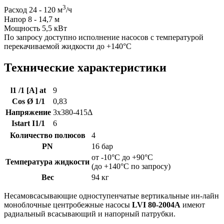
3
Расход 24 - 120 м
/ч
Напор 8 - 14,7 м
Мощность 5,5 кВт
По запросу доступно исполнение насосов с температурой
перекачиваемой жидкости до +140°C
Технические характеристики
l1 /1 [A] at
9
Cos Ø 1/1
0,83
Напряжение
3x380-415Δ
Istart I1/1
6
Количество полюсов
4
PN
16 бар
от -10°C до +90°C
Температура жидкости
(до +140°C по запросу)
Вес
94 кг
Несамовсасывающие одноступенчатые вертикальные ин-лайн
моноблочные центробежные насосы
LVI 80-2004A
имеют
радиальный всасывающий и напорный патрубки.