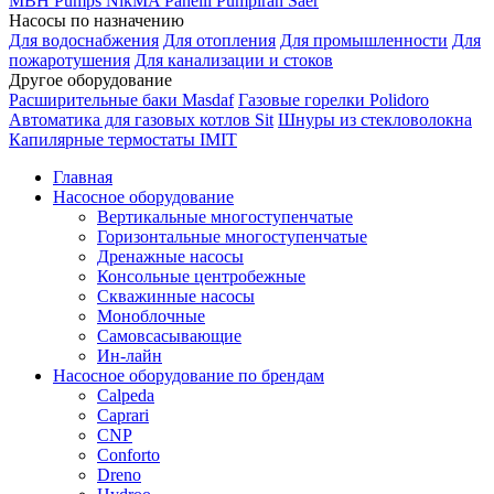
MBH
Pumps
NikMA
Panelli
Pumpiran
Saer
Насосы по назначению
Для водоснабжения
Для отопления
Для промышленности
Для
пожаротушения
Для канализации и стоков
Другое оборудование
Расширительные баки Masdaf
Газовые горелки Polidoro
Автоматика для газовых котлов Sit
Шнуры из стекловолокна
Капилярные термостаты IMIT
Главная
Насосное оборудование
Вертикальные многоступенчатые
Горизонтальные многоступенчатые
Дренажные насосы
Консольные центробежные
Скважинные насосы
Моноблочные
Самовсасывающие
Ин-лайн
Насосное оборудование по брендам
Calpeda
Caprari
CNP
Conforto
Dreno