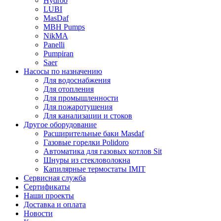
Hydroo
LUBI
Mas
Daf
MBH
Pumps
NikMA
Panelli
Pumpiran
Saer
Насосы по назначению
Для водоснабжения
Для отопления
Для промышленности
Для пожаротушения
Для канализации и стоков
Другое оборудование
Расширительные баки Masdaf
Газовые горелки Polidoro
Автоматика для газовых котлов Sit
Шнуры из стекловолокна
Капилярные термостаты IMIT
Сервисная служба
Сертификаты
Наши проекты
Доставка и оплата
Новости