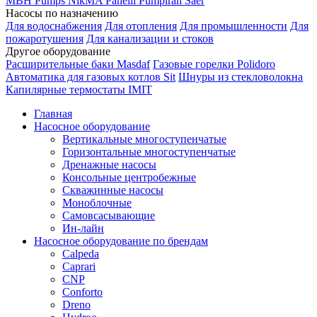
MBH
Pumps
NikMA
Panelli
Pumpiran
Saer
Насосы по назначению
Для водоснабжения
Для отопления
Для промышленности
Для
пожаротушения
Для канализации и стоков
Другое оборудование
Расширительные баки Masdaf
Газовые горелки Polidoro
Автоматика для газовых котлов Sit
Шнуры из стекловолокна
Капилярные термостаты IMIT
Главная
Насосное оборудование
Вертикальные многоступенчатые
Горизонтальные многоступенчатые
Дренажные насосы
Консольные центробежные
Скважинные насосы
Моноблочные
Самовсасывающие
Ин-лайн
Насосное оборудование по брендам
Calpeda
Caprari
CNP
Conforto
Dreno