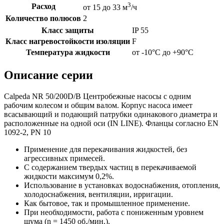
3
Расход
от 15 до 33 м
/ч
Количество полюсов
2
Класс защиты
IP 55
Класс нагревостойкости изоляции
F
Температура жидкости
от -10°C до +90°C
Описание серии
Calpeda NR 50/200D/B Центробежные насосы с одним
рабочим колесом и общим валом. Корпус насоса имеет
всасывающий и подающий патрубки одинакового диаметра и
расположенные на одной оси (IN LINE). Фланцы согласно EN
1092-2, PN 10
Применение для перекачивания жидкостей, без
агрессивных примесей.
С содержанием твердых частиц в перекачиваемой
жидкости максимум 0,2%.
Использование в установках водоснабжения, отопления,
холодоснабжения, вентиляции, ирригации.
Как бытовое, так и промышленное применение.
При необходимости, работа с пониженным уровнем
шума (n = 1450 об./мин.).