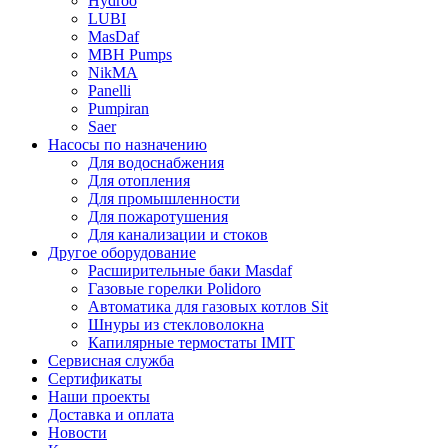
Hydroo
LUBI
Mas
Daf
MBH
Pumps
NikMA
Panelli
Pumpiran
Saer
Насосы по назначению
Для водоснабжения
Для отопления
Для промышленности
Для пожаротушения
Для канализации и стоков
Другое оборудование
Расширительные баки Masdaf
Газовые горелки Polidoro
Автоматика для газовых котлов Sit
Шнуры из стекловолокна
Капилярные термостаты IMIT
Сервисная служба
Сертификаты
Наши проекты
Доставка и оплата
Новости