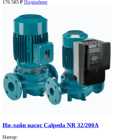
176 585
₽
Подробнее
Ин-лайн насос Calpeda NR 32/200A
Напор: