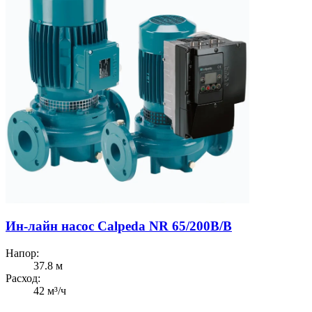
Ин-лайн насос Calpeda NR 65/200B/B
Напор:
37.8 м
Расход:
42 м³/ч