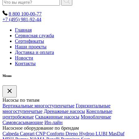
8 800 100-00-77
+7 (495) 981-92-44
Главная
Сервисная служба
Сертификаты
Наши проекты
Доставка и оплата
Новости
Контакты
Меню
Насосы по типам
Вертикальные многоступенчатые
Горизонтальные
многоступенчатые
Дренажные насосы
Консольные
центробежные
Скважинные насосы
Моноблочные
Самовсасывающие
Ин-лайн
Насосное оборудование по брендам
Calpeda
Caprari
CNP
Conforto
Dreno
Hydroo
LUBI
Mas
Daf