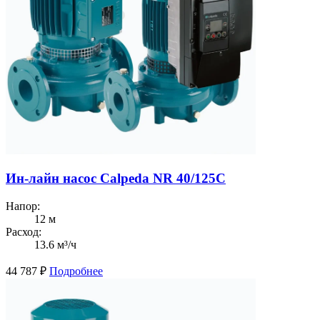
Ин-лайн насос Calpeda NR 40/125C
Напор:
12 м
Расход:
13.6 м³/ч
44 787
₽
Подробнее