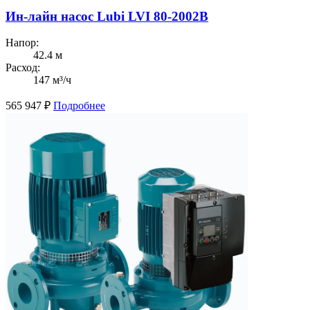
Ин-лайн насос Lubi LVI 80-2002B
Напор:
42.4 м
Расход:
147 м³/ч
565 947
₽
Подробнее