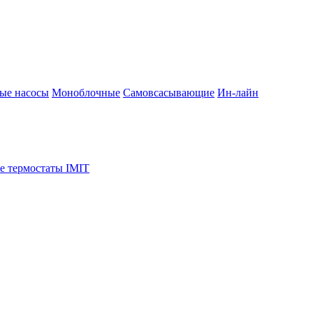
ые насосы
Моноблочные
Самовсасывающие
Ин-лайн
е термостаты IMIT