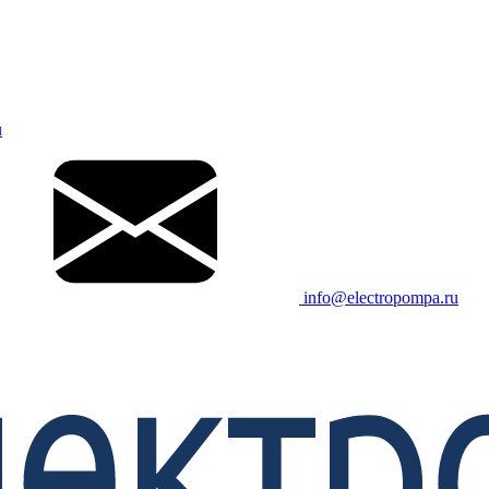
u
info@electropompa.ru