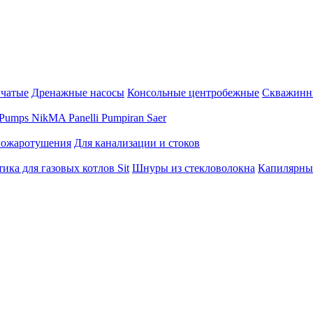
нчатые
Дренажные насосы
Консольные центробежные
Скважинн
Pumps
NikMA
Panelli
Pumpiran
Saer
пожаротушения
Для канализации и стоков
ика для газовых котлов Sit
Шнуры из стекловолокна
Капилярны