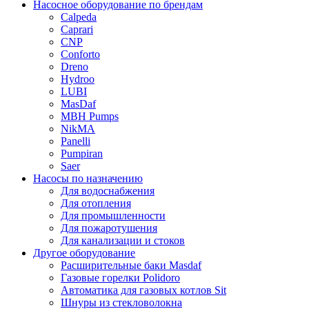
Насосное оборудование по брендам
Calpeda
Caprari
CNP
Conforto
Dreno
Hydroo
LUBI
Mas
Daf
MBH
Pumps
NikMA
Panelli
Pumpiran
Saer
Насосы по назначению
Для водоснабжения
Для отопления
Для промышленности
Для пожаротушения
Для канализации и стоков
Другое оборудование
Расширительные баки Masdaf
Газовые горелки Polidoro
Автоматика для газовых котлов Sit
Шнуры из стекловолокна