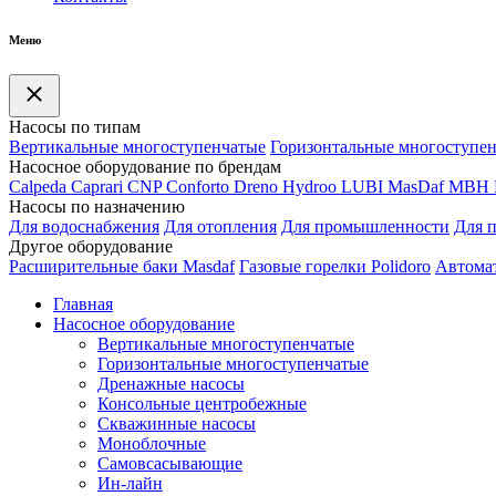
Меню
Насосы по типам
Вертикальные многоступенчатые
Горизонтальные многоступе
Насосное оборудование по брендам
Calpeda
Caprari
CNP
Conforto
Dreno
Hydroo
LUBI
Mas
Daf
MBH
Насосы по назначению
Для водоснабжения
Для отопления
Для промышленности
Для 
Другое оборудование
Расширительные баки Masdaf
Газовые горелки Polidoro
Автомат
Главная
Насосное оборудование
Вертикальные многоступенчатые
Горизонтальные многоступенчатые
Дренажные насосы
Консольные центробежные
Скважинные насосы
Моноблочные
Самовсасывающие
Ин-лайн