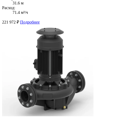
31.6 м
Расход:
71.4 м³/ч
221 972
₽
Подробнее