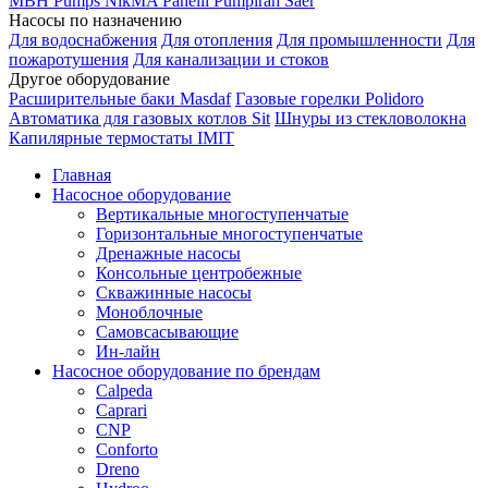
MBH
Pumps
NikMA
Panelli
Pumpiran
Saer
Насосы по назначению
Для водоснабжения
Для отопления
Для промышленности
Для
пожаротушения
Для канализации и стоков
Другое оборудование
Расширительные баки Masdaf
Газовые горелки Polidoro
Автоматика для газовых котлов Sit
Шнуры из стекловолокна
Капилярные термостаты IMIT
Главная
Насосное оборудование
Вертикальные многоступенчатые
Горизонтальные многоступенчатые
Дренажные насосы
Консольные центробежные
Скважинные насосы
Моноблочные
Самовсасывающие
Ин-лайн
Насосное оборудование по брендам
Calpeda
Caprari
CNP
Conforto
Dreno