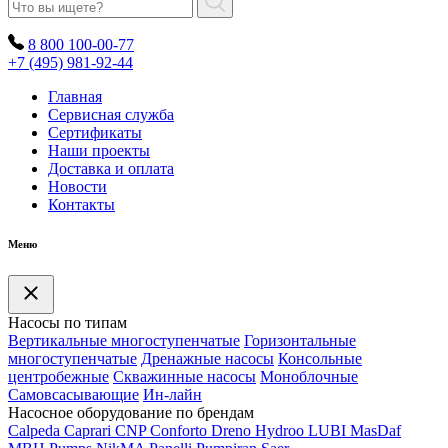
8 800 100-00-77
+7 (495) 981-92-44
Главная
Сервисная служба
Сертификаты
Наши проекты
Доставка и оплата
Новости
Контакты
Меню
Насосы по типам
Вертикальные многоступенчатые
Горизонтальные
многоступенчатые
Дренажные насосы
Консольные
центробежные
Скважинные насосы
Моноблочные
Самовсасывающие
Ин-лайн
Насосное оборудование по брендам
Calpeda
Caprari
CNP
Conforto
Dreno
Hydroo
LUBI
Mas
Daf