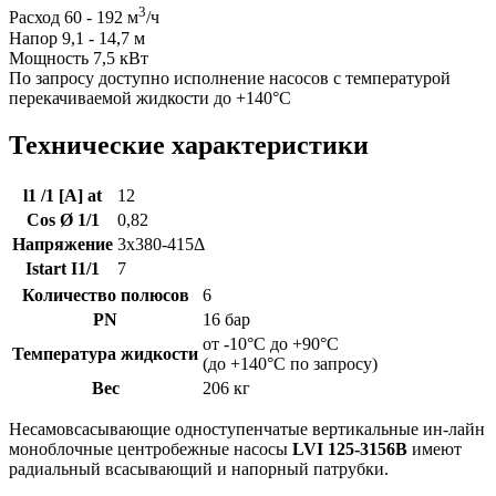
3
Расход 60 - 192 м
/ч
Напор 9,1 - 14,7 м
Мощность 7,5 кВт
По запросу доступно исполнение насосов с температурой
перекачиваемой жидкости до +140°C
Технические характеристики
l1 /1 [A] at
12
Cos Ø 1/1
0,82
Напряжение
3x380-415Δ
Istart I1/1
7
Количество полюсов
6
PN
16 бар
от -10°C до +90°C
Температура жидкости
(до +140°C по запросу)
Вес
206 кг
Несамовсасывающие одноступенчатые вертикальные ин-лайн
моноблочные центробежные насосы
LVI 125-3156B
имеют
радиальный всасывающий и напорный патрубки.