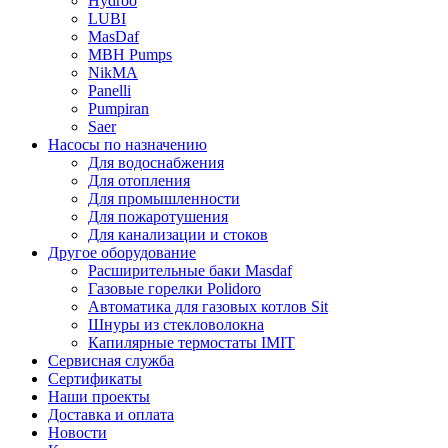
Hydroo
LUBI
Mas
Daf
MBH
Pumps
NikMA
Panelli
Pumpiran
Saer
Насосы по назначению
Для водоснабжения
Для отопления
Для промышленности
Для пожаротушения
Для канализации и стоков
Другое оборудование
Расширительные баки Masdaf
Газовые горелки Polidoro
Автоматика для газовых котлов Sit
Шнуры из стекловолокна
Капилярные термостаты IMIT
Сервисная служба
Сертификаты
Наши проекты
Доставка и оплата
Новости