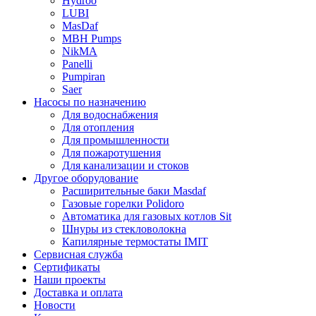
Hydroo
LUBI
Mas
Daf
MBH
Pumps
NikMA
Panelli
Pumpiran
Saer
Насосы по назначению
Для водоснабжения
Для отопления
Для промышленности
Для пожаротушения
Для канализации и стоков
Другое оборудование
Расширительные баки Masdaf
Газовые горелки Polidoro
Автоматика для газовых котлов Sit
Шнуры из стекловолокна
Капилярные термостаты IMIT
Сервисная служба
Сертификаты
Наши проекты
Доставка и оплата
Новости