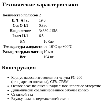
Технические характеристики
Количество полюсов
2
l1 /1 [A] at
19,0
Cos Ø 1/1
0,890
Напряжение
3x380-415Δ
Istart I1/1
6,5
PN
16 бар
Температура жидкости
от -10°C до +90°C
Размер твердых частиц
10 мм
Вес
104 кг
Конструкция
Корпус насоса изготовлен из чугуна FG 260
(стандартная поставка), CF8, CF8M
Осевое всасывающее и радиальное напорное отверстие
Динамически сбалансированное рабочее колесо
Стальной вал
Втулку вала из нержавеющей стали