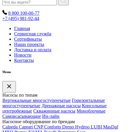
8 800 100-00-77
+7 (495) 981-92-44
Главная
Сервисная служба
Сертификаты
Наши проекты
Доставка и оплата
Новости
Контакты
Меню
Насосы по типам
Вертикальные многоступенчатые
Горизонтальные
многоступенчатые
Дренажные насосы
Консольные
центробежные
Скважинные насосы
Моноблочные
Самовсасывающие
Ин-лайн
Насосное оборудование по брендам
Calpeda
Caprari
CNP
Conforto
Dreno
Hydroo
LUBI
Mas
Daf