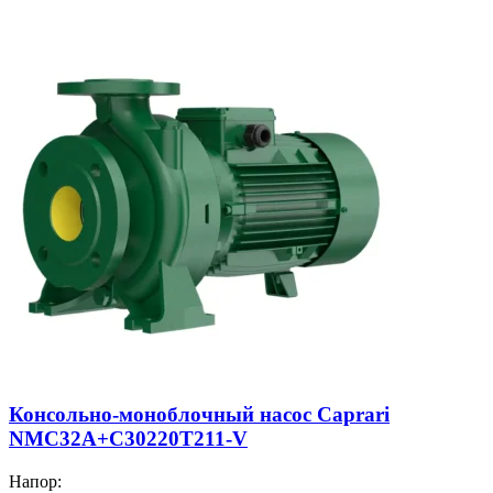
Консольно-моноблочный насос Caprari
NMC32A+C30220T211-V
Напор: