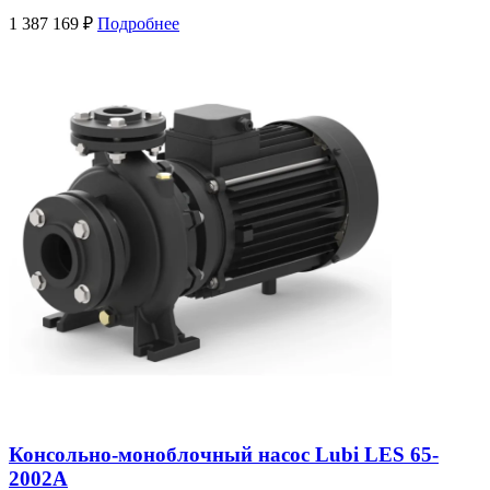
1 387 169
₽
Подробнее
Консольно-моноблочный насос Lubi LES 65-
2002A