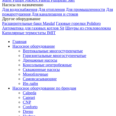
MBH
Pumps
NikMA
Panelli
Pumpiran
Saer
Насосы по назначению
Для водоснабжения
Для отопления
Для промышленности
Для
пожаротушения
Для канализации и стоков
Другое оборудование
Расширительные баки Masdaf
Газовые горелки Polidoro
Автоматика для газовых котлов Sit
Шнуры из стекловолокна
Капилярные термостаты IMIT
Главная
Насосное оборудование
Вертикальные многоступенчатые
Горизонтальные многоступенчатые
Дренажные насосы
Консольные центробежные
Скважинные насосы
Моноблочные
Самовсасывающие
Ин-лайн
Насосное оборудование по брендам
Calpeda
Caprari
CNP
Conforto
Dreno